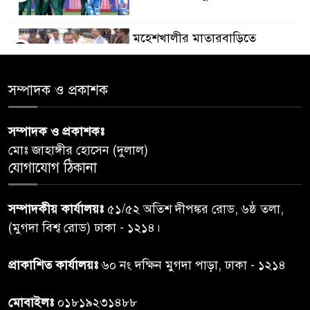
মহেশখালীর মাতারবাড়িতে
৫
পৌঁছেছেন প্রধানমন্ত্রী
সম্পাদক ও প্রকাশক
ডিএমপির অভিযানে ৫০৪ জন
৬
গ্রেপ্তার, মামলা ৩৫
সম্পাদক ও প্রকাশকঃ
মোঃ জাহাঙ্গীর হোসেন (দুলাল)
গাজার ধ্বংসস্তূপে মিলল আরও ১৯
যোগাযোগ ঠিকানা
৭
লাশ, নিখোঁজ ৮ হাজারের বেশি
সম্পাদকীয় কার্যালয়ঃ
৫১/৫২ অতিশ দীপঙ্কর রোড, ৬ষ্ঠ তলা,
কুলাউড়া সীমান্তে বিএসএফের
(মুগদা বিশ্ব রোড) ঢাকা - ১২১৪।
৮
গুলিতে বাংলাদেশি যুবক নিহত
প্রাকাশিত কার্যালয়ঃ
৬০ নং দক্ষিন মুগদা পাড়া, ঢাকা - ১২১৪
বাংলাদেশি বৃদ্ধকে বিএসএফ ধরে
৯
মোবাইলঃ
০১৮১৯২৩১৪৮৮
নেওয়ার পর ভারতীয় নাগরিক আটক