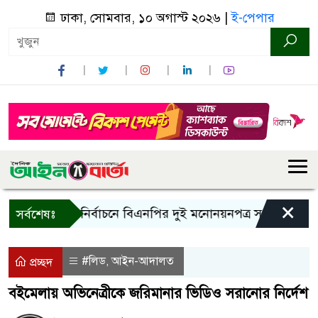
ঢাকা, সোমবার, ১০ অগাস্ট ২০২৬ |
ই-পেপার
×
রাষ্ট্রপতি নির্বাচনে বিএনপির দুই মনোনয়নপত্র সংগ্রহ
কাল এস
সর্বশেষঃ
#লিড
আইন-আদালত
,
প্রচ্ছদ
বইমেলায় অভিনেত্রীকে জরিমানার ভিডিও সরানোর নির্দেশ