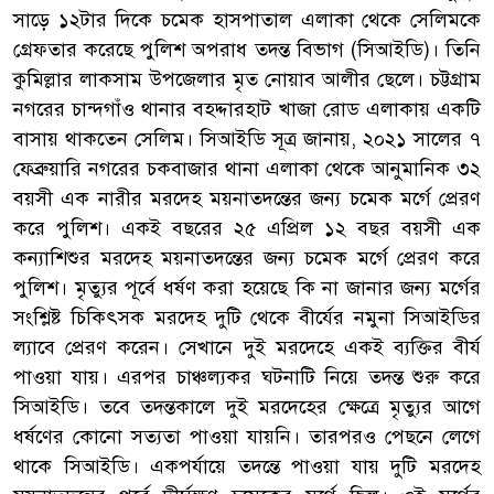
সাড়ে ১২টার দিকে চমেক হাসপাতাল এলাকা থেকে সেলিমকে
গ্রেফতার করেছে পুলিশ অপরাধ তদন্ত বিভাগ (সিআইডি)। তিনি
কুমিল্লার লাকসাম উপজেলার মৃত নোয়াব আলীর ছেলে। চট্টগ্রাম
নগরের চান্দগাঁও থানার বহদ্দারহাট খাজা রোড এলাকায় একটি
বাসায় থাকতেন সেলিম। সিআইডি সূত্র জানায়, ২০২১ সালের ৭
ফেব্রুয়ারি নগরের চকবাজার থানা এলাকা থেকে আনুমানিক ৩২
বয়সী এক নারীর মরদেহ ময়নাতদন্তের জন্য চমেক মর্গে প্রেরণ
করে পুলিশ। একই বছরের ২৫ এপ্রিল ১২ বছর বয়সী এক
কন্যাশিশুর মরদেহ ময়নাতদন্তের জন্য চমেক মর্গে প্রেরণ করে
পুলিশ। মৃত্যুর পূর্বে ধর্ষণ করা হয়েছে কি না জানার জন্য মর্গের
সংশ্লিষ্ট চিকিৎসক মরদেহ দুটি থেকে বীর্যের নমুনা সিআইডির
ল্যাবে প্রেরণ করেন। সেখানে দুই মরদেহে একই ব্যক্তির বীর্য
পাওয়া যায়। এরপর চাঞ্চল্যকর ঘটনাটি নিয়ে তদন্ত শুরু করে
সিআইডি। তবে তদন্তকালে দুই মরদেহের ক্ষেত্রে মৃত্যুর আগে
ধর্ষণের কোনো সত্যতা পাওয়া যায়নি। তারপরও পেছনে লেগে
থাকে সিআইডি। একপর্যায়ে তদন্তে পাওয়া যায় দুটি মরদেহ