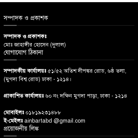
পররাষ্ট্রমন্ত্রীর কা‌ছে ইউএনডিপির
৫
আবাসিক প্রতিনিধির পরিচয়পত্র
সম্পাদক ও প্রকাশক
পেশ
সম্পাদক ও প্রকাশকঃ
শেয়ার কেলেঙ্কারি: সাকিবের বিরুদ্ধে
৬
মোঃ জাহাঙ্গীর হোসেন (দুলাল)
তদন্ত শেষ পর্যায়ে, দ্রুত চার্জশিট
যোগাযোগ ঠিকানা
রাতের মধ্যে ঢাকাসহ ১০ অঞ্চলে
৭
সম্পাদকীয় কার্যালয়ঃ
৫১/৫২ অতিশ দীপঙ্কর রোড, ৬ষ্ঠ তলা,
ঝড়বৃষ্টির পূর্বাভাস
(মুগদা বিশ্ব রোড) ঢাকা - ১২১৪।
প্রধানমন্ত্রীর সঙ্গে দেখা করে স্বপ্নপূরণ
প্রাকাশিত কার্যালয়ঃ
৬০ নং দক্ষিন মুগদা পাড়া, ঢাকা - ১২১৪
৮
অনুশ্রীর, মিলল হারমোনিয়াম
উপহার
মোবাইলঃ
০১৮১৯২৩১৪৮৮
ই-মেইলঃ
ainbartabd @gmail.com
২০ আগস্ট রাষ্ট্রপতি নির্বাচন,
প্রয়োজনীয় লিঙ্ক
৯
তফসিল প্রকাশ নির্বাচন কমিশনের