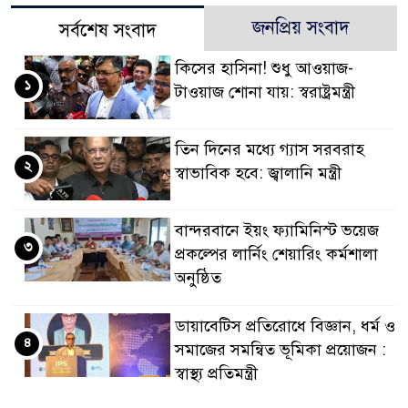
জনপ্রিয় সংবাদ
সর্বশেষ সংবাদ
কিসের হাসিনা! শুধু আওয়াজ-
১
টাওয়াজ শোনা যায়: স্বরাষ্ট্রমন্ত্রী
তিন দিনের মধ্যে গ্যাস সরবরাহ
২
স্বাভাবিক হবে: জ্বালানি মন্ত্রী
বান্দরবানে ইয়ং ফ্যামিনিস্ট ভয়েজ
৩
প্রকল্পের লার্নিং শেয়ারিং কর্মশালা
অনুষ্ঠিত
ডায়াবেটিস প্রতিরোধে বিজ্ঞান, ধর্ম ও
৪
সমাজের সমন্বিত ভূমিকা প্রয়োজন :
স্বাস্থ্য প্রতিমন্ত্রী