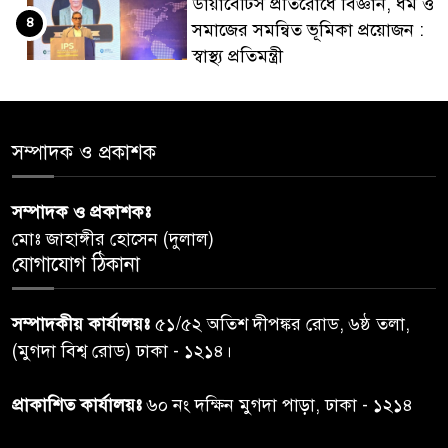
ডায়াবেটিস প্রতিরোধে বিজ্ঞান, ধর্ম ও
৪
সমাজের সমন্বিত ভূমিকা প্রয়োজন :
স্বাস্থ্য প্রতিমন্ত্রী
পররাষ্ট্রমন্ত্রীর কা‌ছে ইউএনডিপির
৫
আবাসিক প্রতিনিধির পরিচয়পত্র
সম্পাদক ও প্রকাশক
পেশ
সম্পাদক ও প্রকাশকঃ
শেয়ার কেলেঙ্কারি: সাকিবের বিরুদ্ধে
৬
মোঃ জাহাঙ্গীর হোসেন (দুলাল)
তদন্ত শেষ পর্যায়ে, দ্রুত চার্জশিট
যোগাযোগ ঠিকানা
রাতের মধ্যে ঢাকাসহ ১০ অঞ্চলে
৭
সম্পাদকীয় কার্যালয়ঃ
৫১/৫২ অতিশ দীপঙ্কর রোড, ৬ষ্ঠ তলা,
ঝড়বৃষ্টির পূর্বাভাস
(মুগদা বিশ্ব রোড) ঢাকা - ১২১৪।
প্রধানমন্ত্রীর সঙ্গে দেখা করে স্বপ্নপূরণ
প্রাকাশিত কার্যালয়ঃ
৬০ নং দক্ষিন মুগদা পাড়া, ঢাকা - ১২১৪
৮
অনুশ্রীর, মিলল হারমোনিয়াম
উপহার