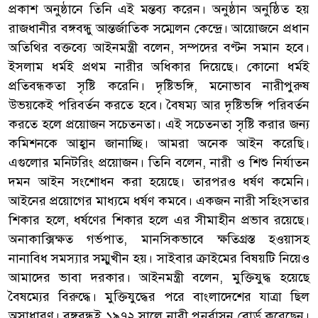
প্রকাশ অনুষ্ঠানে তিনি এই মন্তব্য করেন। অনুষ্ঠান অনুষ্ঠিত হয়
রাজধানীর বঙ্গবন্ধু আন্তর্জাতিক সম্মেলন কেন্দ্রে। আয়োজনে প্রধান
অতিথির বক্তব্যে আইনমন্ত্রী বলেন, সম্পদের বণ্টন সমান হবে।
ইসলাম ধর্মই প্রথম নারীর অধিকার দিয়েছে। কোনো ধর্মই
প্রতিবন্ধকতা সৃষ্টি করেনি। দৃষ্টিভঙ্গি, মনোভাব নারীপুরুষ
উভয়কেই পরিবর্তন করতে হবে। বৈষম্য আর দৃষ্টিভঙ্গি পরিবর্তন
করতে হলে প্রয়োজন সচেতনতা। এই সচেতনতা সৃষ্টি করার জন্য
কমিশনকে আহ্বান জানাচ্ছি। আমরা অনেক আইন করেছি।
এগুলোর মনিটরিং প্রয়োজন। তিনি বলেন, নারী ও শিশু নির্যাতন
দমন আইন সংশোধন করা হয়েছে। তারপরও ধর্ষণ কমেনি।
আইনের প্রয়োগের মাধ্যমে ধর্ষণ কমবে। একজন নারী সহিংসতার
শিকার হলে, ধর্ষণের শিকার হলে এর সীমাহীন প্রভাব রয়েছে।
অনাকাক্সিক্ষত গর্ভপাত, মানসিকভাবে ক্ষতিগ্রস্ত হওয়াসহ
নানাবিধ সমস্যার সম্মুখীন হয়। সাইবার ক্রাইমের বিষয়টি নিয়েও
আমাদের ভাবা দরকার। আইনমন্ত্রী বলেন, মুক্তিযুদ্ধ হয়েছে
বৈষম্যের বিরুদ্ধে। মুক্তিযুদ্ধের পরে বাংলাদেশের যাত্রা ছিল
অসাধারণ। বঙ্গবন্ধুই ১৯৭২ সালে নারী পুনর্বাসন বোর্ড করেছেন।