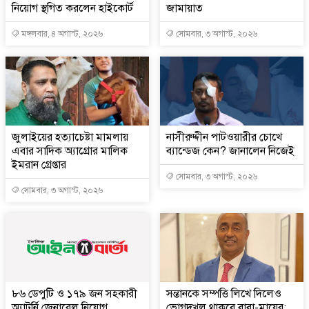
নিয়োগ স্থগিত করলেন হাইকোর্ট
জামায়াত
মঙ্গলবার, ৪ অগাস্ট, ২০২৬
সোমবার, ৩ অগাস্ট, ২০২৬
জুলাইয়ের হত্যাচেষ্টা মামলায়
নাসীরুদ্দীন পাটওয়ারীর চোখে
এবার সাদিক অ্যাগ্রোর মালিক
ব্যান্ডেজ কেন? জানালেন নিজেই
ইমরান গ্রেপ্তার
সোমবার, ৩ অগাস্ট, ২০২৬
সোমবার, ৩ অগাস্ট, ২০২৬
৮৬ ডেপুটি ও ১৭৯ জন সহকারী
সন্তানকে সম্পত্তি লিখে দিলেও
অ্যাটর্নি জেনারেল নিয়োগ
ভোগদখল থাকবে বাবা-মায়ের: