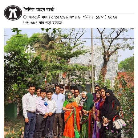
দৈনিক আইন বার্তা
আপডেট সময়ঃ ০৭:২২:৪৯ অপরাহ্ন, শনিবার, ১৯ মার্চ ২০২২
/
৩৮৭ বার পড়া হয়েছে