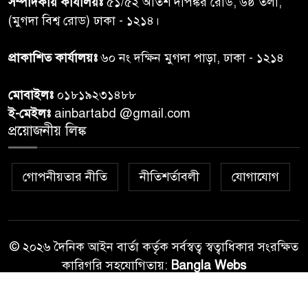
সম্পাদকীয় কার্যালয়ঃ
৫১/৫২ অতিশ দীপঙ্কর রোড, ৬ষ্ঠ তলা,
মাঝে ১৩ লক্ষ ১৫ হাজার টাকা
বিতরণ
(মুগদা বিশ্ব রোড) ঢাকা - ১২১৪।
বান্দরবানে বন্যায় ক্ষতিগ্রস্তদের
প্রাকাশিত কার্যালয়ঃ
৬০ নং দক্ষিন মুগদা পাড়া, ঢাকা - ১২১৪
৭
বিএনপি”র ত্রাণ বিতরণ
মোবাইলঃ
০১৮১৯২৩১৪৮৮
ই-মেইলঃ
ainbartabd @gmail.com
দক্ষিণ চট্টগ্রামের এক অসহায় ও
প্রয়োজনীয় লিঙ্ক
৮
আশ্রয়হীন পরিবারের পাশে দাঁড়িয়ে
দৃষ্টান্ত স্থাপন করেছে “চট্টলা ব্লাড
ডোনার্স ক্লাব” এবং “হাসিমুখ পরিবার”
গোপনীয়তার নীতি
নীতিশর্তাবলী
যোগাযোগ
শেখ হাসিনার বক্তব্য প্রচার করলে
৯
আইনানুগ ব্যবস্থা: তথ্য উপদেষ্টা
© ২০২৬ দৈনিক আইন বার্তা কর্তৃক সর্বস্বত্ব স্বত্বাধিকার সংরক্ষিত
কারিগরি সহযোগিতায়:
Bangla Webs
জবিতে ছাত্রদল-শিবির সংঘর্ষ, ভিপি-
১০
জিএসকে মারধরের অভিযোগ