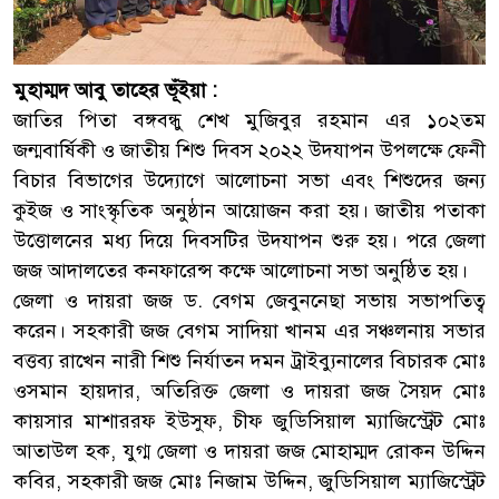
মুহাম্মদ আবু তাহের ভূঁইয়া :
জাতির পিতা বঙ্গবন্ধু শেখ মুজিবুর রহমান এর ১০২তম
জন্মবার্ষিকী ও জাতীয় শিশু দিবস ২০২২ উদযাপন উপলক্ষে ফেনী
বিচার বিভাগের উদ্যোগে আলোচনা সভা এবং শিশুদের জন্য
কুইজ ও সাংস্কৃতিক অনুষ্ঠান আয়োজন করা হয়। জাতীয় পতাকা
উত্তোলনের মধ্য দিয়ে দিবসটির উদযাপন শুরু হয়। পরে জেলা
জজ আদালতের কনফারেন্স কক্ষে আলোচনা সভা অনুষ্ঠিত হয়।
জেলা ও দায়রা জজ ড. বেগম জেবুননেছা সভায় সভাপতিত্ব
করেন। সহকারী জজ বেগম সাদিয়া খানম এর সঞ্চলনায় সভার
বত্তব্য রাখেন নারী শিশু নির্যাতন দমন ট্রাইব্যুনালের বিচারক মোঃ
ওসমান হায়দার, অতিরিক্ত জেলা ও দায়রা জজ সৈয়দ মোঃ
কায়সার মাশাররফ ইউসুফ, চীফ জুডিসিয়াল ম্যাজিস্ট্রেট মোঃ
আতাউল হক, যুগ্ম জেলা ও দায়রা জজ মোহাম্মদ রোকন উদ্দিন
কবির, সহকারী জজ মোঃ নিজাম উদ্দিন, জুডিসিয়াল ম্যাজিস্ট্রেট