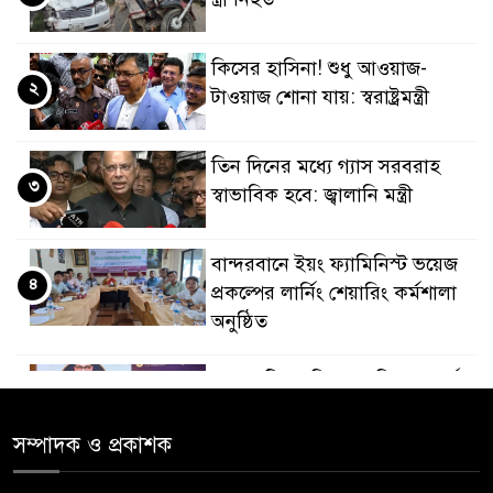
কিসের হাসিনা! শুধু আওয়াজ-
২
টাওয়াজ শোনা যায়: স্বরাষ্ট্রমন্ত্রী
তিন দিনের মধ্যে গ্যাস সরবরাহ
৩
স্বাভাবিক হবে: জ্বালানি মন্ত্রী
বান্দরবানে ইয়ং ফ্যামিনিস্ট ভয়েজ
৪
প্রকল্পের লার্নিং শেয়ারিং কর্মশালা
অনুষ্ঠিত
ডায়াবেটিস প্রতিরোধে বিজ্ঞান, ধর্ম ও
৫
সমাজের সমন্বিত ভূমিকা প্রয়োজন :
স্বাস্থ্য প্রতিমন্ত্রী
সম্পাদক ও প্রকাশক