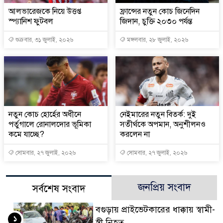
আলভারেজকে নিয়ে উত্তপ্ত
ফ্রান্সের নতুন কোচ জিনেদিন
স্প্যানিশ ফুটবল
জিদান, চুক্তি ২০৩০ পর্যন্ত
শুক্রবার, ৩১ জুলাই, ২০২৬
মঙ্গলবার, ২৮ জুলাই, ২০২৬
নতুন কোচ হোর্হের অধীনে
নেইমারের নতুন বিতর্ক: দুই
পর্তুগালে রোনালদোর ভূমিকা
সতীর্থকে অপমান, অনুশীলনও
কমে যাচ্ছে?
করলেন না
সোমবার, ২৭ জুলাই, ২০২৬
সোমবার, ২৭ জুলাই, ২০২৬
জনপ্রিয় সংবাদ
সর্বশেষ সংবাদ
বগুড়ায় প্রাইভেটকারের ধাক্কায় স্বামী-
১
স্ত্রী নিহত