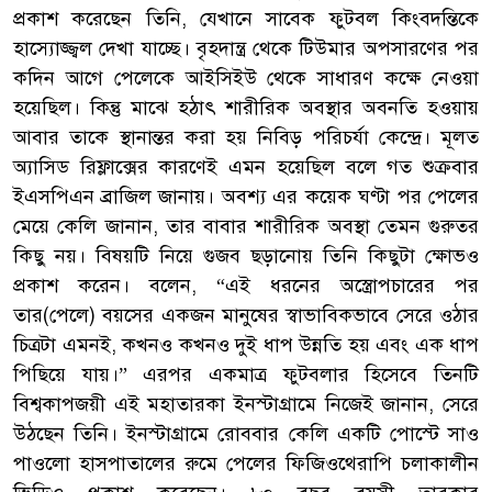
প্রকাশ করেছেন তিনি, যেখানে সাবেক ফুটবল কিংবদন্তিকে
হাস্যোজ্জ্বল দেখা যাচ্ছে। বৃহদান্ত্র থেকে টিউমার অপসারণের পর
কদিন আগে পেলেকে আইসিইউ থেকে সাধারণ কক্ষে নেওয়া
হয়েছিল। কিন্তু মাঝে হঠাৎ শারীরিক অবস্থার অবনতি হওয়ায়
আবার তাকে স্থানান্তর করা হয় নিবিড় পরিচর্যা কেন্দ্রে। মূলত
অ্যাসিড রিফ্লাক্সের কারণেই এমন হয়েছিল বলে গত শুক্রবার
ইএসপিএন ব্রাজিল জানায়। অবশ্য এর কয়েক ঘণ্টা পর পেলের
মেয়ে কেলি জানান, তার বাবার শারীরিক অবস্থা তেমন গুরুতর
কিছু নয়। বিষয়টি নিয়ে গুজব ছড়ানোয় তিনি কিছুটা ক্ষোভও
প্রকাশ করেন। বলেন, “এই ধরনের অস্ত্রোপচারের পর
তার(পেলে) বয়সের একজন মানুষের স্বাভাবিকভাবে সেরে ওঠার
চিত্রটা এমনই, কখনও কখনও দুই ধাপ উন্নতি হয় এবং এক ধাপ
পিছিয়ে যায়।” এরপর একমাত্র ফুটবলার হিসেবে তিনটি
বিশ্বকাপজয়ী এই মহাতারকা ইনস্টাগ্রামে নিজেই জানান, সেরে
উঠছেন তিনি। ইনস্টাগ্রামে রোববার কেলি একটি পোস্টে সাও
পাওলো হাসপাতালের রুমে পেলের ফিজিওথেরাপি চলাকালীন