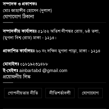
পররাষ্ট্রমন্ত্রীর কা‌ছে ইউএনডিপির
সম্পাদক ও প্রকাশকঃ
৬
আবাসিক প্রতিনিধির পরিচয়পত্র
মোঃ জাহাঙ্গীর হোসেন (দুলাল)
পেশ
যোগাযোগ ঠিকানা
শেয়ার কেলেঙ্কারি: সাকিবের বিরুদ্ধে
৭
সম্পাদকীয় কার্যালয়ঃ
৫১/৫২ অতিশ দীপঙ্কর রোড, ৬ষ্ঠ তলা,
তদন্ত শেষ পর্যায়ে, দ্রুত চার্জশিট
(মুগদা বিশ্ব রোড) ঢাকা - ১২১৪।
রাতের মধ্যে ঢাকাসহ ১০ অঞ্চলে
প্রাকাশিত কার্যালয়ঃ
৬০ নং দক্ষিন মুগদা পাড়া, ঢাকা - ১২১৪
৮
ঝড়বৃষ্টির পূর্বাভাস
মোবাইলঃ
০১৮১৯২৩১৪৮৮
প্রধানমন্ত্রীর সঙ্গে দেখা করে স্বপ্নপূরণ
ই-মেইলঃ
ainbartabd @gmail.com
৯
অনুশ্রীর, মিলল হারমোনিয়াম
প্রয়োজনীয় লিঙ্ক
উপহার
গোপনীয়তার নীতি
নীতিশর্তাবলী
যোগাযোগ
২০ আগস্ট রাষ্ট্রপতি নির্বাচন,
১০
তফসিল প্রকাশ নির্বাচন কমিশনের