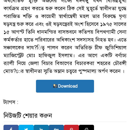
অর্থনৈতিক মুক্তি অর্জনের লক্ষ্যে বঙ্গবন্ধু যখন বিভিন্নমুখী
কার্যক্রম গ্রহণ করতে শুরু করেন ঠিক সেই মুহূর্তে স্বাধীনতা যুদ্ধে
পরাজিত শক্তি ও কায়েমী স্বার্থান্বেষী মহল তার বিরুদ্ধে ঘৃণ্য
ষড়যন্ত্র শুরু করে এবং ওই ষড়যন্ত্রেরই অংশ হিসেবে ১৯৭৫ সালের
১৫ আগস্ট তিনি ধানমন্ডির বাসভবনে কতিপয় বিপথগামী সেনা
কর্মকর্তার হাতে পরিবারের অধিকাংশ সদস্যসহ নিহত হন। এতে
সঞ্চালকের দায?িত্ব পালন করেন অতিরিক্ত চীফ জুডিশিয়াল
ম্যাজিস্ট্রেট মোঃ হাফিজুল ইসলাম। এর আগে একটি বর্ণাঢ্য
র‌্যালী নিয়ে জেলা বিচার বিভাগের বিচারকরা শহরের চৌরঙ্গী
মোড?ের স্বাধীনতা স্মৃতি অম্লান চত্বরে পুষ্পমাল্য অর্পণ করেন ।
Download
ট্যাগস :
নিউজটি শেয়ার করুন