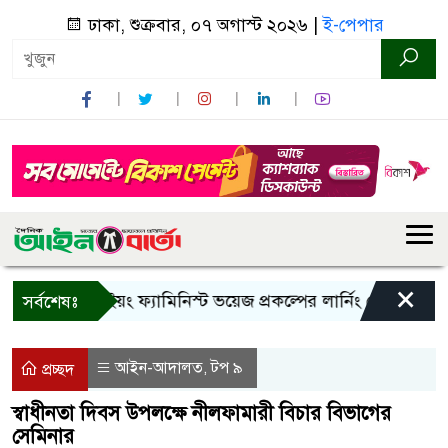
ঢাকা, শুক্রবার, ০৭ অগাস্ট ২০২৬ |
ই-পেপার
×
বান্দরবানে ইয়ং ফ্যামিনিস্ট ভয়েজ প্রকল্পের লার্নিং শেয়ারিং কর্মশা
সর্বশেষঃ
আইন-আদালত
টপ ৯
,
প্রচ্ছদ
স্বাধীনতা দিবস উপলক্ষে নীলফামারী বিচার বিভাগের
সেমিনার