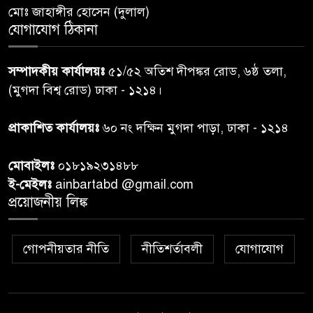
৬
মোঃ জাহাঙ্গীর হোসেন (দুলাল)
ঝড়বৃষ্টির পূর্বাভাস
যোগাযোগ ঠিকানা
প্রধানমন্ত্রীর সঙ্গে দেখা করে স্বপ্নপূরণ
৭
সম্পাদকীয় কার্যালয়ঃ
৫১/৫২ অতিশ দীপঙ্কর রোড, ৬ষ্ঠ তলা,
অনুশ্রীর, মিলল হারমোনিয়াম
(মুগদা বিশ্ব রোড) ঢাকা - ১২১৪।
উপহার
প্রাকাশিত কার্যালয়ঃ
৬০ নং দক্ষিন মুগদা পাড়া, ঢাকা - ১২১৪
২০ আগস্ট রাষ্ট্রপতি নির্বাচন,
৮
তফসিল প্রকাশ নির্বাচন কমিশনের
মোবাইলঃ
০১৮১৯২৩১৪৮৮
ই-মেইলঃ
ainbartabd @gmail.com
বান্দরবান বিজিবি সেক্টর সদর দপ্তর
প্রয়োজনীয় লিঙ্ক
৯
এর ব্যবস্থাপনায় বন্যা দুর্গতদের
মাঝে মেডিকেল ক্যাম্পেইন
গোপনীয়তার নীতি
নীতিশর্তাবলী
যোগাযোগ
বান্দরবানের লংলেই পাড়ায়
১০
বাংলাদেশ সেনাবাহিনীর উদ্যোগে
স্থাপিত সৌরচালিত সুপেয় পানির