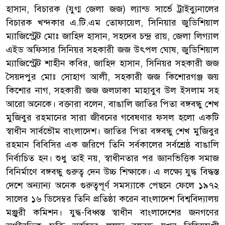
হাসান, বিচারক (যুগ্ম জেলা জজ) ল্যান্ড সার্ভে ট্রাইব্যুনালের
বিচারক খন্দকার এ.টি.এম তোফায়েল, সিনিয়ার জুডিশিয়াল
ম্যাজিস্ট্রেট মোঃ জাহিদ হাসান, সহদেব চন্দ্র রায়, জেলা লিগ্যাল
এইড অফিসার সিনিয়র সহকারী জজ উৎপল ঘোষ, জুডিশিয়াল
ম্যাজিস্ট্রেট শাহীন কবির, জাহিদ হাসান, সিনিয়র সহকারী জজ
সৈয়দপুর মোঃ সোহাগ আলী, সহকারী জজ কিশোরগঞ্জ জয়
কিশোর নাগ, সহকারী জজ জলঢাকা মাহাবুব উল ইসলাম সহ
আরো অনেকে। বক্তারা বলেন, বাঙালি জাতির পিতা বঙ্গবন্ধু শেখ
মুজিবুর রহমানের সারা জীবনের গবেষণার ফসল হলো একটি
স্বাধীন সার্বভৌম বাংলাদেশ। জাতির পিতা বঙ্গবন্ধু শেখ মুজিবুর
রহমান বিবিসির এক জরিপে তিনি সর্বকালের সর্বশ্রেষ্ঠ বাঙালি
নির্বাচিত হন। শুধু তাই নয়, স্বাধীনতার পর জ্ঞানভিত্তিক সমাজ
বিনির্মাণে বঙ্গবন্ধু গুরুত্ব দেন উচ্চ শিক্ষাকে। এ লক্ষ্যে যুদ্ধ বিদ্ধস্ত
দেশে অন্যান্য অনেক গুরুত্বপূর্ণ সমস্যাকে পেছনে ফেলে ১৯৭২
সালের ১৬ ডিসেম্বর তিনি প্রতিষ্ঠা করেন বাংলাদেশ বিশ্ববিদ্যালয়
মঞ্জুরী কমিশন। যুদ্ধ-বিধ্বস্ত স্বাধীন বাংলাদেশের জনগণের