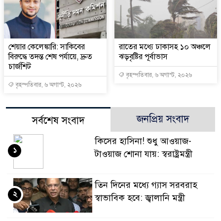
শেয়ার কেলেঙ্কারি: সাকিবের
রাতের মধ্যে ঢাকাসহ ১০ অঞ্চলে
বিরুদ্ধে তদন্ত শেষ পর্যায়ে, দ্রুত
ঝড়বৃষ্টির পূর্বাভাস
চার্জশিট
বৃহস্পতিবার, ৬ অগাস্ট, ২০২৬
বৃহস্পতিবার, ৬ অগাস্ট, ২০২৬
জনপ্রিয় সংবাদ
সর্বশেষ সংবাদ
কিসের হাসিনা! শুধু আওয়াজ-
১
টাওয়াজ শোনা যায়: স্বরাষ্ট্রমন্ত্রী
তিন দিনের মধ্যে গ্যাস সরবরাহ
২
স্বাভাবিক হবে: জ্বালানি মন্ত্রী