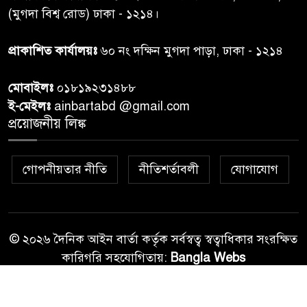
(মুগদা বিশ্ব রোড) ঢাকা - ১২১৪।
প্রধানমন্ত্রীর সঙ্গে দেখা করে স্বপ্নপূরণ
প্রাকাশিত কার্যালয়ঃ
৬০ নং দক্ষিন মুগদা পাড়া, ঢাকা - ১২১৪
৮
অনুশ্রীর, মিলল হারমোনিয়াম
উপহার
মোবাইলঃ
০১৮১৯২৩১৪৮৮
ই-মেইলঃ
ainbartabd @gmail.com
২০ আগস্ট রাষ্ট্রপতি নির্বাচন,
প্রয়োজনীয় লিঙ্ক
৯
তফসিল প্রকাশ নির্বাচন কমিশনের
গোপনীয়তার নীতি
নীতিশর্তাবলী
যোগাযোগ
বান্দরবান বিজিবি সেক্টর সদর দপ্তর
১০
এর ব্যবস্থাপনায় বন্যা দুর্গতদের
মাঝে মেডিকেল ক্যাম্পেইন
© ২০২৬ দৈনিক আইন বার্তা কর্তৃক সর্বস্বত্ব স্বত্বাধিকার সংরক্ষিত
কারিগরি সহযোগিতায়:
Bangla Webs