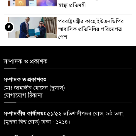
স্বাস্থ্য প্রতিমন্ত্রী
পররাষ্ট্রমন্ত্রীর কা‌ছে ইউএনডিপির
৪
আবাসিক প্রতিনিধির পরিচয়পত্র
পেশ
শেয়ার কেলেঙ্কারি: সাকিবের বিরুদ্ধে
৫
সম্পাদক ও প্রকাশক
তদন্ত শেষ পর্যায়ে, দ্রুত চার্জশিট
সম্পাদক ও প্রকাশকঃ
রাতের মধ্যে ঢাকাসহ ১০ অঞ্চলে
৬
মোঃ জাহাঙ্গীর হোসেন (দুলাল)
ঝড়বৃষ্টির পূর্বাভাস
যোগাযোগ ঠিকানা
প্রধানমন্ত্রীর সঙ্গে দেখা করে স্বপ্নপূরণ
৭
সম্পাদকীয় কার্যালয়ঃ
৫১/৫২ অতিশ দীপঙ্কর রোড, ৬ষ্ঠ তলা,
অনুশ্রীর, মিলল হারমোনিয়াম
(মুগদা বিশ্ব রোড) ঢাকা - ১২১৪।
উপহার