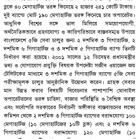
ব্লকে ৪০ মেগাহার্টজ তরঙ্গ কিনেছে ২ হাজার ২৪১ কোটি টাকায়।
দুই ব্যান্ডে মোট ১৯০ মেগাহার্টজ তরঙ্গ কিনেছে চার অপারেটর।
আধুনিক বিশ্বের সঙ্গে তাল মিলিয়ে সময়োপযোগী,
অর্থনৈতিকভাবে গ্রহণযোগ্য ও কারিগরিভাবে বাস্তবসম্মত উপায়ে
বাংলাদেশে ৫জি সেবা চালুর জন্য ২ দশমিক ৩ গিগাহার্টজ, ২
দশমিক ৬ গিগাহার্টজ ও ৩ দশমিক ৫ গিগাহার্টজ ব্যান্ড তিনটি
নির্ধারণ করা হয়েছে। ২০০১ সালের ১২ ডিসেম্বর প্রধানমন্ত্রীর
তথ্য ও যোগাযোগ প্রযুক্তি বিষয়ক উপদেষ্টা সজীব ওয়াজেদ জয়
টেলিটকের মাধ্যমে ৩ দশমিক ৫ গিগাহার্টজ ব্যান্ডে ৫জি সেবা
পরীক্ষামূলক চালুর আনুষ্ঠানিক উদ্বোধন করেন। গ্রাহক সেবার
মান উন্নত করার বিষয়টি বিবেচনার পাশাপাশি মোবাইল
অপারেটরদের তরঙ্গ চাহিদা, বাজার পরিস্থিতি ও বৈশ্বিক অবস্থা
এবং সর্বোপরি সরকারের নির্বাচনী অঙ্গীকার বাস্তবায়নের লক্ষ্যে
কমিশন থেকে ২ দশমিক ৩ গিগাহার্টজ ব্যান্ডের বরাদ্দযোগ্য ১০০
মেগাহার্টজ (১০ মেগাহার্টজের ১০টি ব্লক) এবং ২ দশমিক ৬
গিগাহার্টজ ব্যান্ডের বরাদ্দযোগ্য ১২০ মেগাহার্টজ (১০