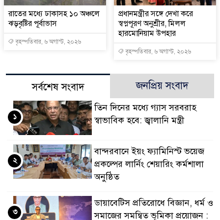
রাতের মধ্যে ঢাকাসহ ১০ অঞ্চলে
প্রধানমন্ত্রীর সঙ্গে দেখা করে
ঝড়বৃষ্টির পূর্বাভাস
স্বপ্নপূরণ অনুশ্রীর, মিলল
হারমোনিয়াম উপহার
বৃহস্পতিবার, ৬ অগাস্ট, ২০২৬
বৃহস্পতিবার, ৬ অগাস্ট, ২০২৬
জনপ্রিয় সংবাদ
সর্বশেষ সংবাদ
তিন দিনের মধ্যে গ্যাস সরবরাহ
১
স্বাভাবিক হবে: জ্বালানি মন্ত্রী
বান্দরবানে ইয়ং ফ্যামিনিস্ট ভয়েজ
২
প্রকল্পের লার্নিং শেয়ারিং কর্মশালা
অনুষ্ঠিত
ডায়াবেটিস প্রতিরোধে বিজ্ঞান, ধর্ম ও
৩
সমাজের সমন্বিত ভূমিকা প্রয়োজন :