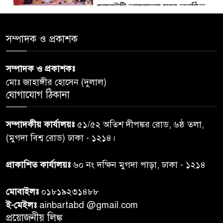
সোসাইটি আলোচনা সভা অনুষ্ঠিত
‘জুলাইয়ের চেতনায় গড়িব দেশ’,
সম্পাদক ও প্রকাশক
৫
লামায় যথাযোগ্য মর্যাদায় পালিত
হইল ‘জুলাই গণ-অভ্যুত্থান
সম্পাদক ও প্রকাশকঃ
দিবস-২০২৬’।
মোঃ জাহাঙ্গীর হোসেন (দুলাল)
যোগাযোগ ঠিকানা
নরসিংদীতে জুলাই শহীদদের স্মরণে
৬
দোয়া মাহফিল ও ৯৩ জন দুস্থের
সম্পাদকীয় কার্যালয়ঃ
৫১/৫২ অতিশ দীপঙ্কর রোড, ৬ষ্ঠ তলা,
মাঝে ১৩ লক্ষ ১৫ হাজার টাকা
বিতরণ
(মুগদা বিশ্ব রোড) ঢাকা - ১২১৪।
বান্দরবানে বন্যায় ক্ষতিগ্রস্তদের
প্রাকাশিত কার্যালয়ঃ
৬০ নং দক্ষিন মুগদা পাড়া, ঢাকা - ১২১৪
৭
বিএনপি”র ত্রাণ বিতরণ
মোবাইলঃ
০১৮১৯২৩১৪৮৮
ই-মেইলঃ
ainbartabd @gmail.com
দক্ষিণ চট্টগ্রামের এক অসহায় ও
প্রয়োজনীয় লিঙ্ক
৮
আশ্রয়হীন পরিবারের পাশে দাঁড়িয়ে