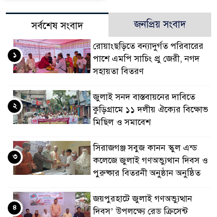
জনপ্রিয় সংবাদ
সর্বশেষ সংবাদ
রোয়াংছড়িতে বন্যাদুর্গত পরিবারের
১
পাশে এমপি সাচিং প্রু জেরী, নগদ
সহায়তা বিতরণ
জুলাই সনদ বাস্তবায়নের দাবিতে
২
কুড়িগ্রামে ১১ দলীয় ঐক্যের বিক্ষোভ
মিছিল ও সমাবেশ
সিরাজগঞ্জ সবুজ কানন স্কুল এন্ড
৩
কলেজে জুলাই গণঅভ্যুথান দিবস ও
পুরুষ্কার বিতরনী অনুষ্ঠান অনুষ্ঠিত
জয়পুরহাটে জুলাই গণঅভ্যুত্থান
৪
দিবস’ উপলক্ষ্যে রেড ক্রিসেন্ট