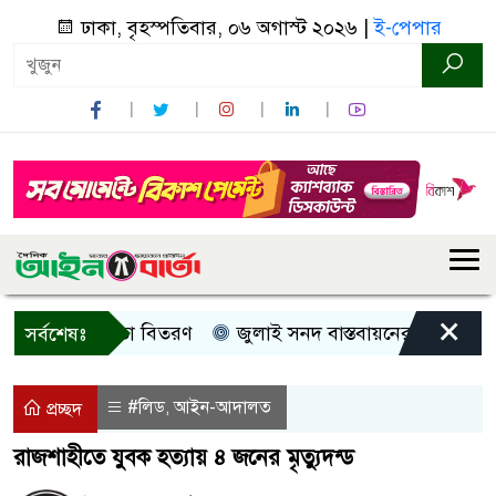
ঢাকা, বৃহস্পতিবার, ০৬ অগাস্ট ২০২৬ |
ই-পেপার
×
েরী, নগদ সহায়তা বিতরণ
জুলাই সনদ বাস্তবায়নের দাবিতে কুড়িগ
সর্বশেষঃ
#লিড
আইন-আদালত
,
প্রচ্ছদ
রাজশাহীতে যুবক হত্যায় ৪ জনের মৃত্যুদন্ড