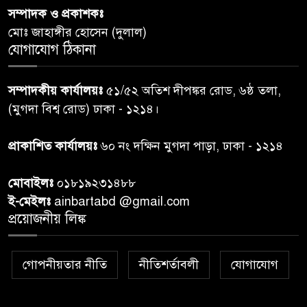
হইল ‘জুলাই গণ-অভ্যুত্থান
সম্পাদক ও প্রকাশকঃ
দিবস-২০২৬’।
মোঃ জাহাঙ্গীর হোসেন (দুলাল)
যোগাযোগ ঠিকানা
নরসিংদীতে জুলাই শহীদদের স্মরণে
৬
দোয়া মাহফিল ও ৯৩ জন দুস্থের
সম্পাদকীয় কার্যালয়ঃ
৫১/৫২ অতিশ দীপঙ্কর রোড, ৬ষ্ঠ তলা,
মাঝে ১৩ লক্ষ ১৫ হাজার টাকা
বিতরণ
(মুগদা বিশ্ব রোড) ঢাকা - ১২১৪।
বান্দরবানে বন্যায় ক্ষতিগ্রস্তদের
প্রাকাশিত কার্যালয়ঃ
৬০ নং দক্ষিন মুগদা পাড়া, ঢাকা - ১২১৪
৭
বিএনপি”র ত্রাণ বিতরণ
মোবাইলঃ
০১৮১৯২৩১৪৮৮
ই-মেইলঃ
ainbartabd @gmail.com
দক্ষিণ চট্টগ্রামের এক অসহায় ও
প্রয়োজনীয় লিঙ্ক
৮
আশ্রয়হীন পরিবারের পাশে দাঁড়িয়ে
দৃষ্টান্ত স্থাপন করেছে “চট্টলা ব্লাড
ডোনার্স ক্লাব” এবং “হাসিমুখ পরিবার”
গোপনীয়তার নীতি
নীতিশর্তাবলী
যোগাযোগ
শেখ হাসিনার বক্তব্য প্রচার করলে