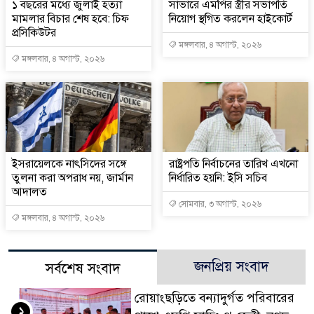
১ বছরের মধ্যে জুলাই হত্যা
সাভারে এমপির স্ত্রীর সভাপতি
মামলার বিচার শেষ হবে: চিফ
নিয়োগ স্থগিত করলেন হাইকোর্ট
প্রসিকিউটর
মঙ্গলবার, ৪ অগাস্ট, ২০২৬
মঙ্গলবার, ৪ অগাস্ট, ২০২৬
ইসরায়েলকে নাৎসিদের সঙ্গে
রাষ্ট্রপতি নির্বাচনের তারিখ এখনো
তুলনা করা অপরাধ নয়, জার্মান
নির্ধারিত হয়নি: ইসি সচিব
আদালত
সোমবার, ৩ অগাস্ট, ২০২৬
মঙ্গলবার, ৪ অগাস্ট, ২০২৬
জনপ্রিয় সংবাদ
সর্বশেষ সংবাদ
রোয়াংছড়িতে বন্যাদুর্গত পরিবারের
১