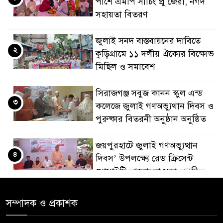
পাশে এমপি সাচিং প্রু জেরী, নগদ
সহায়তা বিতরণ
জুলাই সনদ বাস্তবায়নের দাবিতে
২
কুড়িগ্রামে ১১ দলীয় ঐক্যের বিক্ষোভ
মিছিল ও সমাবেশ
সিরাজগঞ্জ সবুজ কানন স্কুল এন্ড
৩
কলেজে জুলাই গণঅভ্যুথান দিবস ও
পুরুষ্কার বিতরনী অনুষ্ঠান অনুষ্ঠিত
জয়পুরহাটে জুলাই গণঅভ্যুত্থান
৪
দিবস’ উপলক্ষ্যে রেড ক্রিসেন্ট
সোসাইটি আলোচনা সভা অনুষ্ঠিত
‘জুলাইয়ের চেতনায় গড়িব দেশ’,
সম্পাদক ও প্রকাশক
৫
লামায় যথাযোগ্য মর্যাদায় পালিত