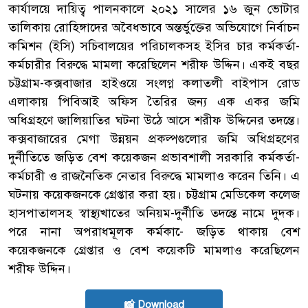
কার্যালয়ে দায়িত্ব পালনকালে ২০২১ সালের ১৬ জুন ভোটার
তালিকায় রোহিঙ্গাদের অবৈধভাবে অন্তর্ভুক্তের অভিযোগে নির্বাচন
কমিশন (ইসি) সচিবালয়ের পরিচালকসহ ইসির চার কর্মকর্তা-
কর্মচারীর বিরুদ্ধে মামলা করেছিলেন শরীফ উদ্দিন। একই বছর
চট্টগ্রাম-কক্সবাজার হাইওয়ে সংলগ্ন কলাতলী বাইপাস রোড
এলাকায় পিবিআই অফিস তৈরির জন্য এক একর জমি
অধিগ্রহণে জালিয়াতির ঘটনা উঠে আসে শরীফ উদ্দিনের তদন্তে।
কক্সবাজারের মেগা উন্নয়ন প্রকল্পগুলোর জমি অধিগ্রহণের
দুর্নীতিতে জড়িত বেশ কয়েকজন প্রভাবশালী সরকারি কর্মকর্তা-
কর্মচারী ও রাজনৈতিক নেতার বিরুদ্ধে মামলাও করেন তিনি। এ
ঘটনায় কয়েকজনকে গ্রেপ্তার করা হয়। চট্টগ্রাম মেডিকেল কলেজ
হাসপাতালসহ স্বাস্থ্যখাতের অনিয়ম-দুর্নীতি তদন্তে নামে দুদক।
পরে নানা অপরাধমূলক কর্মকা-ে জড়িত থাকায় বেশ
কয়েকজনকে গ্রেপ্তার ও বেশ কয়েকটি মামলাও করেছিলেন
শরীফ উদ্দিন।
📸 Download