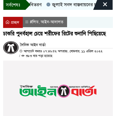
×
ী, নগদ সহায়তা বিতরণ
জুলাই সনদ বাস্তবায়নের দাবিতে কুড়িগ্
সর্বশেষঃ
#লিড
আইন-আদালত
,
প্রচ্ছদ
চাকরি পুনর্বহাল চেয়ে শরীফের রিটের শুনানি পিছিয়েছে
দৈনিক আইন বার্তা
আপডেট সময়ঃ ০৭:৪৬:৫২ অপরাহ্ন, সোমবার, ১১ এপ্রিল ২০২২
/
৩৮৩ বার পড়া হয়েছে