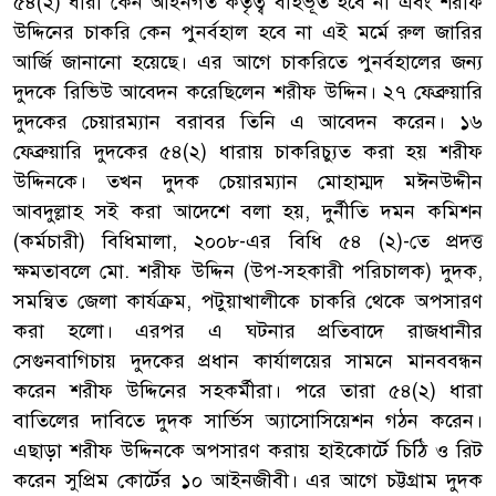
৫৪(২) ধারা কেন আইনগত কর্তৃত্ব বহির্ভূত হবে না এবং শরীফ
উদ্দিনের চাকরি কেন পুনর্বহাল হবে না এই মর্মে রুল জারির
আর্জি জানানো হয়েছে। এর আগে চাকরিতে পুনর্বহালের জন্য
দুদকে রিভিউ আবেদন করেছিলেন শরীফ উদ্দিন। ২৭ ফেব্রুয়ারি
দুদকের চেয়ারম্যান বরাবর তিনি এ আবেদন করেন। ১৬
ফেব্রুয়ারি দুদকের ৫৪(২) ধারায় চাকরিচ্যুত করা হয় শরীফ
উদ্দিনকে। তখন দুদক চেয়ারম্যান মোহাম্মদ মঈনউদ্দীন
আবদুল্লাহ সই করা আদেশে বলা হয়, দুর্নীতি দমন কমিশন
(কর্মচারী) বিধিমালা, ২০০৮-এর বিধি ৫৪ (২)-তে প্রদত্ত
ক্ষমতাবলে মো. শরীফ উদ্দিন (উপ-সহকারী পরিচালক) দুদক,
সমন্বিত জেলা কার্যক্রম, পটুয়াখালীকে চাকরি থেকে অপসারণ
করা হলো। এরপর এ ঘটনার প্রতিবাদে রাজধানীর
সেগুনবাগিচায় দুদকের প্রধান কার্যালয়ের সামনে মানববন্ধন
করেন শরীফ উদ্দিনের সহকর্মীরা। পরে তারা ৫৪(২) ধারা
বাতিলের দাবিতে দুদক সার্ভিস অ্যাসোসিয়েশন গঠন করেন।
এছাড়া শরীফ উদ্দিনকে অপসারণ করায় হাইকোর্টে চিঠি ও রিট
করেন সুপ্রিম কোর্টের ১০ আইনজীবী। এর আগে চট্টগ্রাম দুদক