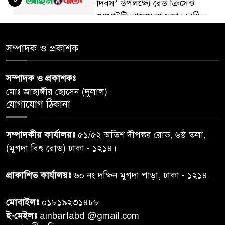
দিবস’ উপলক্ষ্যে রেড ক্রিসেন্ট
সোসাইটি আলোচনা সভা অনুষ্ঠিত
‘জুলাইয়ের চেতনায় গড়িব দেশ’,
সম্পাদক ও প্রকাশক
৫
লামায় যথাযোগ্য মর্যাদায় পালিত
হইল ‘জুলাই গণ-অভ্যুত্থান
সম্পাদক ও প্রকাশকঃ
দিবস-২০২৬’।
মোঃ জাহাঙ্গীর হোসেন (দুলাল)
যোগাযোগ ঠিকানা
নরসিংদীতে জুলাই শহীদদের স্মরণে
৬
দোয়া মাহফিল ও ৯৩ জন দুস্থের
সম্পাদকীয় কার্যালয়ঃ
৫১/৫২ অতিশ দীপঙ্কর রোড, ৬ষ্ঠ তলা,
মাঝে ১৩ লক্ষ ১৫ হাজার টাকা
বিতরণ
(মুগদা বিশ্ব রোড) ঢাকা - ১২১৪।
বান্দরবানে বন্যায় ক্ষতিগ্রস্তদের
প্রাকাশিত কার্যালয়ঃ
৬০ নং দক্ষিন মুগদা পাড়া, ঢাকা - ১২১৪
৭
বিএনপি”র ত্রাণ বিতরণ
মোবাইলঃ
০১৮১৯২৩১৪৮৮
ই-মেইলঃ
ainbartabd @gmail.com
দক্ষিণ চট্টগ্রামের এক অসহায় ও