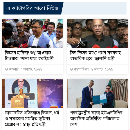
এ ক্যাটাগরির আরো নিউজ
কিসের হাসিনা! শুধু আওয়াজ-
তিন দিনের মধ্যে গ্যাস সরবরাহ
টাওয়াজ শোনা যায়: স্বরাষ্ট্রমন্ত্রী
স্বাভাবিক হবে: জ্বালানি মন্ত্রী
শুক্রবার, ৭ অগাস্ট, ২০২৬
বৃহস্পতিবার, ৬ অগাস্ট, ২০২৬
ডায়াবেটিস প্রতিরোধে বিজ্ঞান, ধর্ম
পররাষ্ট্রমন্ত্রীর কা‌ছে ইউএনডিপির
ও সমাজের সমন্বিত ভূমিকা
আবাসিক প্রতিনিধির পরিচয়পত্র
প্রয়োজন : স্বাস্থ্য প্রতিমন্ত্রী
পেশ