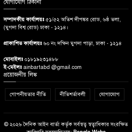
যোগাযোগ ঠিকানা
শেয়ার কেলেঙ্কারি: সাকিবের বিরুদ্ধে
৭
সম্পাদকীয় কার্যালয়ঃ
৫১/৫২ অতিশ দীপঙ্কর রোড, ৬ষ্ঠ তলা,
তদন্ত শেষ পর্যায়ে, দ্রুত চার্জশিট
(মুগদা বিশ্ব রোড) ঢাকা - ১২১৪।
রাতের মধ্যে ঢাকাসহ ১০ অঞ্চলে
প্রাকাশিত কার্যালয়ঃ
৬০ নং দক্ষিন মুগদা পাড়া, ঢাকা - ১২১৪
৮
ঝড়বৃষ্টির পূর্বাভাস
মোবাইলঃ
০১৮১৯২৩১৪৮৮
প্রধানমন্ত্রীর সঙ্গে দেখা করে স্বপ্নপূরণ
ই-মেইলঃ
ainbartabd @gmail.com
৯
অনুশ্রীর, মিলল হারমোনিয়াম
প্রয়োজনীয় লিঙ্ক
উপহার
গোপনীয়তার নীতি
নীতিশর্তাবলী
যোগাযোগ
২০ আগস্ট রাষ্ট্রপতি নির্বাচন,
১০
তফসিল প্রকাশ নির্বাচন কমিশনের
© ২০২৬ দৈনিক আইন বার্তা কর্তৃক সর্বস্বত্ব স্বত্বাধিকার সংরক্ষিত