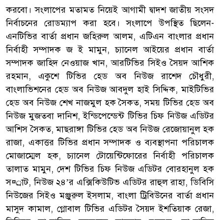
করবো। সংলাপের মতামত নিয়েই আগামী দ্বাদশ জাতীয় সংসদ
নির্বাচনের রোডম্যাপ করা হবে। সংলাপে উপস্থিত ছিলেন-
এনটিভির বার্তা প্রধান জহিরুল আলম, এটিএন বাংলার প্রধান
নির্বাহী সম্পাদক জ ই মামুন, চ্যানেল আইয়ের প্রধান বার্তা
সম্পাদক জাহিদ নেওয়াজ খান, আরটিভির সিইও সৈয়দ আশিক
রহমান, একুশে টিভির হেড অব নিউজ রাশেদ চৌধুরী,
বাংলাভিশনের হেড অব নিউজ আবদুল হাই সিদ্দিক, মাইটিভির
হেড অব নিউজ শেখ নাজমুল হক সৈকত, সময় টিভির হেড অব
নিউজ মুজতবা দানিশ, ইন্ডিপেন্ডেন্ট টিভির চিফ নিউজ এডিটর
আশিস সৈকত, মাছরাঙ্গা টিভির হেড অব নিউজ রেজোয়ানুল হক
রাজা, একাত্তর টিভির প্রধান সম্পাদক ও ব্যবস্থাপনা পরিচালক
মোজাম্মেল হক, চ্যানেল টোয়েন্টিফোরের নির্বাহী পরিচালক
তালাত মামুন, দেশ টিভির চিফ নিউজ এডিটর বোরহানুল হক
স¤্রাট, নিউজ ২৪’র এক্সিকিউটিভ এডিটর রাহুল রাহা, ডিবিসি
নিউজের সিইও মঞ্জুরুল ইসলাম, বাংলা ট্রিবিউনের বার্তা প্রধান
মাসুদ কামাল, গ্লোবাল টিভির এডিটর সৈয়দ ইশতিয়াক রেজা,