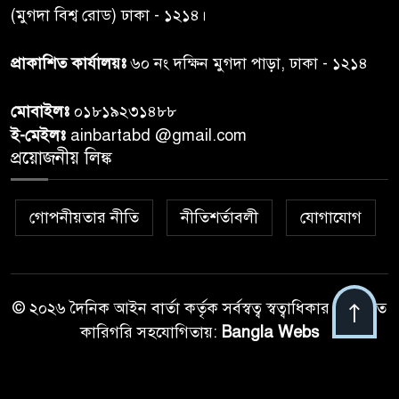
(মুগদা বিশ্ব রোড) ঢাকা - ১২১৪।
রাতের মধ্যে ঢাকাসহ ১০ অঞ্চলে
প্রাকাশিত কার্যালয়ঃ
৬০ নং দক্ষিন মুগদা পাড়া, ঢাকা - ১২১৪
৮
ঝড়বৃষ্টির পূর্বাভাস
মোবাইলঃ
০১৮১৯২৩১৪৮৮
প্রধানমন্ত্রীর সঙ্গে দেখা করে স্বপ্নপূরণ
ই-মেইলঃ
ainbartabd @gmail.com
৯
অনুশ্রীর, মিলল হারমোনিয়াম
প্রয়োজনীয় লিঙ্ক
উপহার
গোপনীয়তার নীতি
নীতিশর্তাবলী
যোগাযোগ
২০ আগস্ট রাষ্ট্রপতি নির্বাচন,
১০
তফসিল প্রকাশ নির্বাচন কমিশনের
© ২০২৬ দৈনিক আইন বার্তা কর্তৃক সর্বস্বত্ব স্বত্বাধিকার সংরক্ষিত
কারিগরি সহযোগিতায়:
Bangla Webs