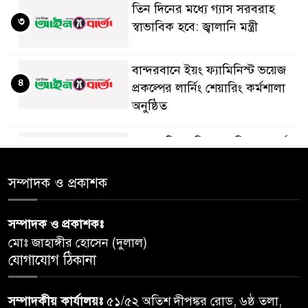
তিন দিনের মধ্যে গ্যাস সরবরাহ
৩
স্বাভাবিক হবে: জ্বালানি মন্ত্রী
বান্দরবানে ইয়ং ফ্যামিনিস্ট ভয়েজ
৪
প্রকল্পের লার্নিং শেয়ারিং কর্মশালা
অনুষ্ঠিত
ডায়াবেটিস প্রতিরোধে বিজ্ঞান, ধর্ম ও
৫
সমাজের সমন্বিত ভূমিকা প্রয়োজন :
স্বাস্থ্য প্রতিমন্ত্রী
সম্পাদক ও প্রকাশক
পররাষ্ট্রমন্ত্রীর কা‌ছে ইউএনডিপির
সম্পাদক ও প্রকাশকঃ
৬
আবাসিক প্রতিনিধির পরিচয়পত্র
মোঃ জাহাঙ্গীর হোসেন (দুলাল)
পেশ
যোগাযোগ ঠিকানা
শেয়ার কেলেঙ্কারি: সাকিবের বিরুদ্ধে
৭
সম্পাদকীয় কার্যালয়ঃ
৫১/৫২ অতিশ দীপঙ্কর রোড, ৬ষ্ঠ তলা,
তদন্ত শেষ পর্যায়ে, দ্রুত চার্জশিট