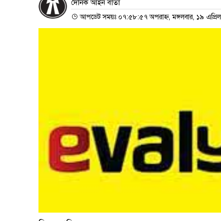
দৈনিক আইন বার্তা
আপডেট সময়ঃ ০৭:৫৮:৫৭ অপরাহ্ন, মঙ্গলবার, ১৯ এপ্রি