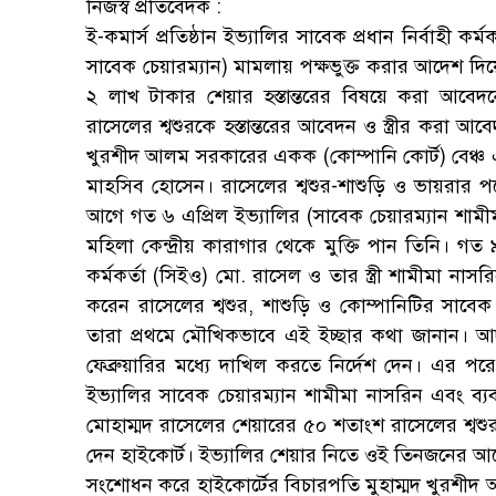
নিজস্ব প্রতিবেদক :
ই-কমার্স প্রতিষ্ঠান ইভ্যালির সাবেক প্রধান নির্বাহী কর
সাবেক চেয়ারম্যান) মামলায় পক্ষভুক্ত করার আদেশ দিয়ে
২ লাখ টাকার শেয়ার হস্তান্তরের বিষয়ে করা আব
রাসেলের শ্বশুরকে হস্তান্তরের আবেদন ও স্ত্রীর করা আ
খুরশীদ আলম সরকারের একক (কোম্পানি কোর্ট) বেঞ্চ এই
মাহসিব হোসেন। রাসেলের শ্বশুর-শাশুড়ি ও ভায়রার 
আগে গত ৬ এপ্রিল ইভ্যালির (সাবেক চেয়ারম্যান শামী
মহিলা কেন্দ্রীয় কারাগার থেকে মুক্তি পান তিনি। গত ৯ ফ
কর্মকর্তা (সিইও) মো. রাসেল ও তার স্ত্রী শামীমা নাস
করেন রাসেলের শ্বশুর, শাশুড়ি ও কোম্পানিটির সাবেক
তারা প্রথমে মৌখিকভাবে এই ইচ্ছার কথা জানান। 
ফেব্রুয়ারির মধ্যে দাখিল করতে নির্দেশ দেন। এর পরে
ইভ্যালির সাবেক চেয়ারম্যান শামীমা নাসরিন এবং ব্যবস
মোহাম্মদ রাসেলের শেয়ারের ৫০ শতাংশ রাসেলের শ্বশুর-শ
দেন হাইকোর্ট। ইভ্যালির শেয়ার নিতে ওই তিনজনের আবেদন
সংশোধন করে হাইকোর্টের বিচারপতি মুহাম্মদ খুরশীদ