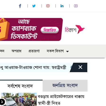
োদন
অপরাধ
প্রতারণা
সকল বিভাগ
×
-টাওয়াজ শোনা যায়: স্বরাষ্ট্রমন্ত্রী
তিন দিনের মধ্যে গ্যাস সরবর
জনপ্রিয় সংবাদ
সর্বশেষ সংবাদ
বগুড়ায় প্রাইভেটকারের ধাক্কায়
১
স্বামী-স্ত্রী নিহত