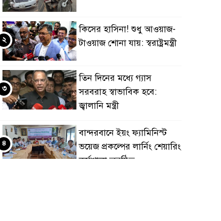
কিসের হাসিনা! শুধু আওয়াজ-
২
টাওয়াজ শোনা যায়: স্বরাষ্ট্রমন্ত্রী
তিন দিনের মধ্যে গ্যাস
৩
সরবরাহ স্বাভাবিক হবে:
জ্বালানি মন্ত্রী
বান্দরবানে ইয়ং ফ্যামিনিস্ট
৪
ভয়েজ প্রকল্পের লার্নিং শেয়ারিং
কর্মশালা অনুষ্ঠিত
ডায়াবেটিস প্রতিরোধে বিজ্ঞান,
৫
ধর্ম ও সমাজের সমন্বিত ভূমিকা
প্রয়োজন : স্বাস্থ্য প্রতিমন্ত্রী