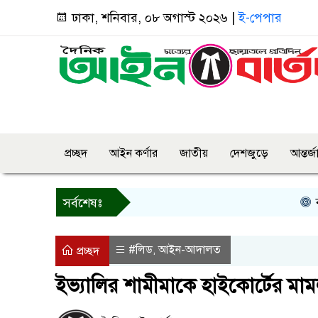
ঢাকা, শনিবার, ০৮ অগাস্ট ২০২৬ |
ই-পেপার
প্রচ্ছদ
আইন কর্ণার
জাতীয়
দেশজুড়ে
আন্তর্
বগুড়ায় প
সর্বশেষঃ
#লিড
আইন-আদালত
,
প্রচ্ছদ
ইভ্যালির শামীমাকে হাইকোর্টের মামল