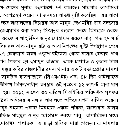
ক
নিরপেক্ষ দেশের সুনাম বহুলাংশে ক্ষণ করেছে। মামলার আসামিরা
কান্ডে অংশগ্রহণ করেন, যা জনমনে আতঙ্ক সৃষ্টি করেছিল। এর আগে
য়রা জজ আদালতের বিচারক আল-মামুন জেএমবির চার সদস্যের
হলেন- জেএমবির শুরা সদস্য মিজানুর রহমান ওরফে মিনহাজ ওরফে
ফে সালাহউদ্দিন ও নূর মোহাম্মদ ওরফে সাবু। গত ২৭ মার্চ
ারক আল-মামুন রাষ্ট্র ও আসামিপক্ষের যুক্তি উপস্থাপন শেষে
স
২৭ ফেব্রুয়ারি অমর একুশে বইমেলা থেকে বাসায় ফেরার পথে
ামলার শিকার হন হুমায়ুন আজাদ। তাকে চাপাতি ও কুড়াল দিয়ে
ঞ্জুর কবির রাজধানীর রমনা থানায় একটি হত্যাচেষ্টার মামলা
 সামরিক হাসপাতালে (সিএমএইচ) এবং ৪৮ দিন থাইল্যান্ডে
িউনিখে চিকিৎসাধীন অবস্থায় ওই বছরের ১২ আগস্ট মারা যান
ন্তর হয়। ২০১২ সালের ৩০ এপ্রিল সিআইডির পরিদর্শক লুৎফর
রকদ্রব্য আইনের মামলায় আদালতে অভিযোগপত্র দাখিল করেন।
িজানুর রহমান ওরফে মিনহাজ ওরফে শফিক, আনোয়ার আলম
াফিজ মাহমুদ ও নূর মোহাম্মদ ওরফে সাবু। আসামিদের মধ্যে
 মোহাম্মদ পলাতক। এ ছাড়া হাফিজ মারা গেছেন। এ মামলায়