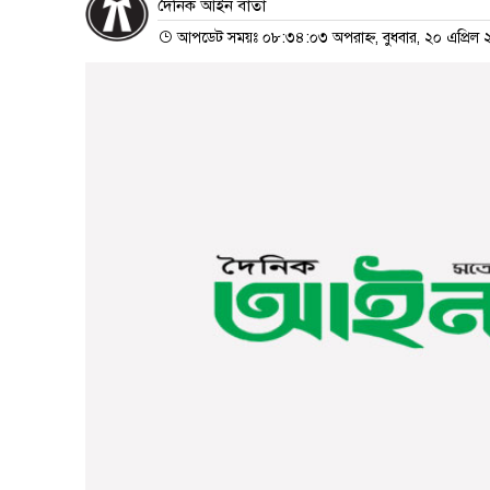
দৈনিক আইন বার্তা
আপডেট সময়ঃ ০৮:৩৪:০৩ অপরাহ্ন, বুধবার, ২০ এপ্রিল