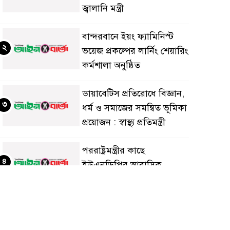
জ্বালানি মন্ত্রী
বান্দরবানে ইয়ং ফ্যামিনিস্ট
২
ভয়েজ প্রকল্পের লার্নিং শেয়ারিং
কর্মশালা অনুষ্ঠিত
ডায়াবেটিস প্রতিরোধে বিজ্ঞান,
৩
ধর্ম ও সমাজের সমন্বিত ভূমিকা
প্রয়োজন : স্বাস্থ্য প্রতিমন্ত্রী
পররাষ্ট্রমন্ত্রীর কা‌ছে
৪
ইউএনডিপির আবাসিক
প্রতিনিধির পরিচয়পত্র পেশ
শেয়ার কেলেঙ্কারি: সাকিবের
৫
বিরুদ্ধে তদন্ত শেষ পর্যায়ে, দ্রুত