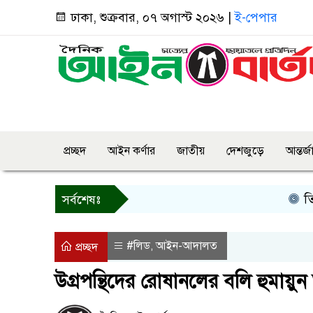
ঢাকা, শুক্রবার, ০৭ অগাস্ট ২০২৬ |
ই-পেপার
প্রচ্ছদ
আইন কর্ণার
জাতীয়
দেশজুড়ে
আন্তর্
তিন দিনে
সর্বশেষঃ
#লিড
আইন-আদালত
,
প্রচ্ছদ
উগ্রপন্থিদের রোষানলের বলি হুমায়ু