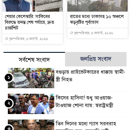
শেয়ার কেলেঙ্কারি: সাকিবের
রাতের মধ্যে ঢাকাসহ ১০ অঞ্চলে
বিরুদ্ধে তদন্ত শেষ পর্যায়ে, দ্রুত
ঝড়বৃষ্টির পূর্বাভাস
চার্জশিট
বৃহস্পতিবার, ৬ অগাস্ট, ২০২৬
বৃহস্পতিবার, ৬ অগাস্ট, ২০২৬
জনপ্রিয় সংবাদ
সর্বশেষ সংবাদ
বগুড়ায় প্রাইভেটকারের ধাক্কায় স্বামী-
১
স্ত্রী নিহত
কিসের হাসিনা! শুধু আওয়াজ-
২
টাওয়াজ শোনা যায়: স্বরাষ্ট্রমন্ত্রী
তিন দিনের মধ্যে গ্যাস সরবরাহ
৩