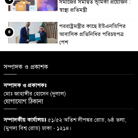
সমাজের সমন্বিত ভূমিকা প্রয়োজন :
স্বাস্থ্য প্রতিমন্ত্রী
পররাষ্ট্রমন্ত্রীর কা‌ছে ইউএনডিপির
৪
আবাসিক প্রতিনিধির পরিচয়পত্র
পেশ
শেয়ার কেলেঙ্কারি: সাকিবের বিরুদ্ধে
৫
সম্পাদক ও প্রকাশক
তদন্ত শেষ পর্যায়ে, দ্রুত চার্জশিট
সম্পাদক ও প্রকাশকঃ
রাতের মধ্যে ঢাকাসহ ১০ অঞ্চলে
৬
মোঃ জাহাঙ্গীর হোসেন (দুলাল)
ঝড়বৃষ্টির পূর্বাভাস
যোগাযোগ ঠিকানা
প্রধানমন্ত্রীর সঙ্গে দেখা করে স্বপ্নপূরণ
৭
সম্পাদকীয় কার্যালয়ঃ
৫১/৫২ অতিশ দীপঙ্কর রোড, ৬ষ্ঠ তলা,
অনুশ্রীর, মিলল হারমোনিয়াম
(মুগদা বিশ্ব রোড) ঢাকা - ১২১৪।
উপহার