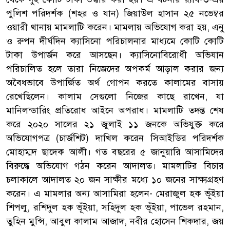
পুলিশ পরিদর্শক (শহর ও যান) জিয়াউল হাসান ২৫ নভেম্বর
ওয়ারী থানায় মামলাটি করেন। মামলায় অভিযোগ করা হয়, এনু
ও রুপন দীর্ঘদিন ক্যাসিনো পরিচালনার মাধ্যমে কোটি কোটি
টাকা উপার্জন করে আসছেন। ক্যাসিনোবিরোধী অভিযান
পরিচালিত হলে তারা নিজেদের অপকর্ম আড়াল করার জন্য
অবৈধভাবে উপার্জিত অর্থ গোপন করতে কালামের বাসায়
রেখেছিলেন। কালাম সেগুলো নিজের কাছে রাখেন, যা
মানিলন্ডারিং প্রতিরোধ আইনে অপরাধ। মামলাটি তদন্ত শেষ
করে ২০২০ সালের ২১ জুলাই ১১ জনকে অভিযুক্ত করে
অভিযোগপত্র (চার্জশিট) দাখিল করেন সিআইডির পরিদর্শক
মোহাম্মদ ছাদেক আলী। গত বছরের ৫ জানুয়ারি আসামিদের
বিরুদ্ধে অভিযোগ গঠন করেন আদালত। মামলাটির বিচার
চলাকালে আদালত ২০ জন সাক্ষীর মধ্যে ১০ জনের সাক্ষ্যগ্রহণ
করেন। এ মামলার অন্য আসামিরা হলেন- মেরাজুল হক ভূঁইয়া
শিপলু, রশিদুল হক ভূঁইয়া, সহিদুল হক ভূঁইয়া, পাভেল রহমান,
তুহিন মুন্সি, আবুল কালাম আজাদ, নবীর হোসেন শিকদার, জয়