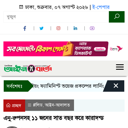
ঢাকা, শুক্রবার, ০৭ অগাস্ট ২০২৬ |
ই-পেপার
×
বান্দরবানে ইয়ং ফ্যামিনিস্ট ভয়েজ প্রকল্পের লার্নিং শেয়ারিং কর্মশাল
সর্বশেষঃ
#লিড
আইন-আদালত
,
প্রচ্ছদ
এনু-রুপনসহ ১১ জনের সাত বছর করে কারাদন্ড