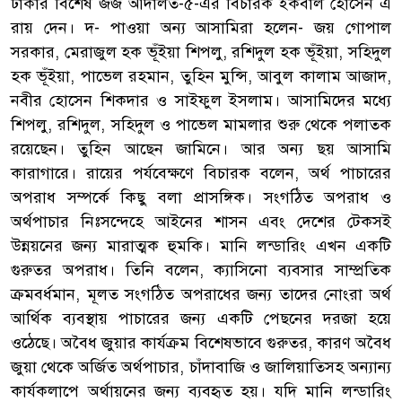
ঢাকার বিশেষ জজ আদালত-৫-এর বিচারক ইকবাল হোসেন এ
রায় দেন। দ- পাওয়া অন্য আসামিরা হলেন- জয় গোপাল
সরকার, মেরাজুল হক ভূঁইয়া শিপলু, রশিদুল হক ভূঁইয়া, সহিদুল
হক ভূঁইয়া, পাভেল রহমান, তুহিন মুন্সি, আবুল কালাম আজাদ,
নবীর হোসেন শিকদার ও সাইফুল ইসলাম। আসামিদের মধ্যে
শিপলু, রশিদুল, সহিদুল ও পাভেল মামলার শুরু থেকে পলাতক
রয়েছেন। তুহিন আছেন জামিনে। আর অন্য ছয় আসামি
কারাগারে। রায়ের পর্যবেক্ষণে বিচারক বলেন, অর্থ পাচারের
অপরাধ সম্পর্কে কিছু বলা প্রাসঙ্গিক। সংগঠিত অপরাধ ও
অর্থপাচার নিঃসন্দেহে আইনের শাসন এবং দেশের টেকসই
উন্নয়নের জন্য মারাত্মক হুমকি। মানি লন্ডারিং এখন একটি
গুরুতর অপরাধ। তিনি বলেন, ক্যাসিনো ব্যবসার সাম্প্রতিক
ক্রমবর্ধমান, মূলত সংগঠিত অপরাধের জন্য তাদের নোংরা অর্থ
আর্থিক ব্যবস্থায় পাচারের জন্য একটি পেছনের দরজা হয়ে
ওঠেছে। অবৈধ জুয়ার কার্যক্রম বিশেষভাবে গুরুতর, কারণ অবৈধ
জুয়া থেকে অর্জিত অর্থপাচার, চাঁদাবাজি ও জালিয়াতিসহ অন্যান্য
কার্যকলাপে অর্থায়নের জন্য ব্যবহৃত হয়। যদি মানি লন্ডারিং