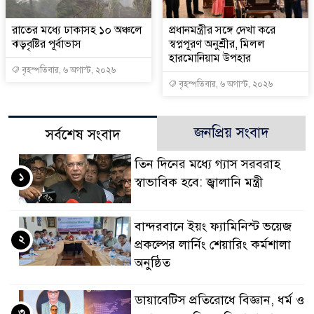
রাতের মধ্যে ঢাকাসহ ১০ অঞ্চলে
প্রধানমন্ত্রীর সঙ্গে দেখা করে
ঝড়বৃষ্টির পূর্বাভাস
স্বপ্নপূরণ অনুশ্রীর, মিলল
হারমোনিয়াম উপহার
বৃহস্পতিবার, ৬ অগাস্ট, ২০২৬
বৃহস্পতিবার, ৬ অগাস্ট, ২০২৬
জনপ্রিয় সংবাদ
সর্বশেষ সংবাদ
তিন দিনের মধ্যে গ্যাস সরবরাহ
১
স্বাভাবিক হবে: জ্বালানি মন্ত্রী
বান্দরবানে ইয়ং ফ্যামিনিস্ট ভয়েজ
২
প্রকল্পের লার্নিং শেয়ারিং কর্মশালা
অনুষ্ঠিত
ডায়াবেটিস প্রতিরোধে বিজ্ঞান, ধর্ম ও
৩