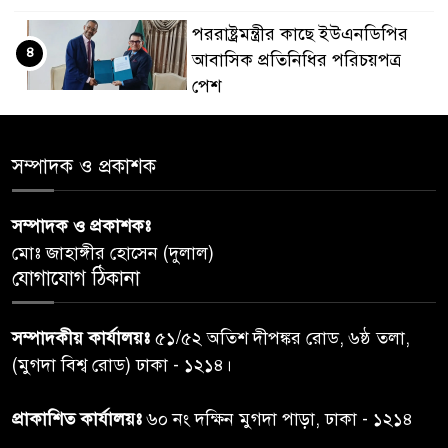
পররাষ্ট্রমন্ত্রীর কা‌ছে ইউএনডিপির
৪
আবাসিক প্রতিনিধির পরিচয়পত্র
পেশ
শেয়ার কেলেঙ্কারি: সাকিবের বিরুদ্ধে
৫
সম্পাদক ও প্রকাশক
তদন্ত শেষ পর্যায়ে, দ্রুত চার্জশিট
সম্পাদক ও প্রকাশকঃ
রাতের মধ্যে ঢাকাসহ ১০ অঞ্চলে
৬
মোঃ জাহাঙ্গীর হোসেন (দুলাল)
ঝড়বৃষ্টির পূর্বাভাস
যোগাযোগ ঠিকানা
প্রধানমন্ত্রীর সঙ্গে দেখা করে স্বপ্নপূরণ
৭
সম্পাদকীয় কার্যালয়ঃ
৫১/৫২ অতিশ দীপঙ্কর রোড, ৬ষ্ঠ তলা,
অনুশ্রীর, মিলল হারমোনিয়াম
(মুগদা বিশ্ব রোড) ঢাকা - ১২১৪।
উপহার
প্রাকাশিত কার্যালয়ঃ
৬০ নং দক্ষিন মুগদা পাড়া, ঢাকা - ১২১৪
২০ আগস্ট রাষ্ট্রপতি নির্বাচন,
৮
তফসিল প্রকাশ নির্বাচন কমিশনের