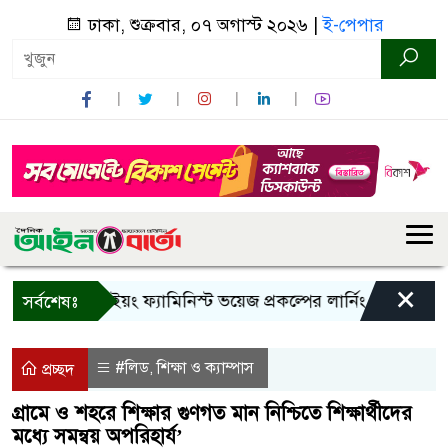
ঢাকা, শুক্রবার, ০৭ অগাস্ট ২০২৬ |
ই-পেপার
×
বান্দরবানে ইয়ং ফ্যামিনিস্ট ভয়েজ প্রকল্পের লার্নিং শেয়ারিং কর্মশা
সর্বশেষঃ
#লিড
শিক্ষা ও ক্যাম্পাস
,
প্রচ্ছদ
গ্রামে ও শহরে শিক্ষার গুণগত মান নিশ্চিতে শিক্ষার্থীদের
মধ্যে সমন্বয় অপরিহার্য’