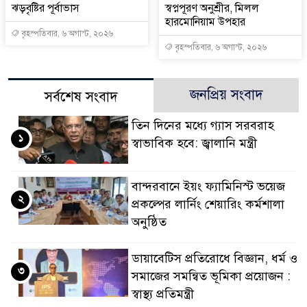
ঝড়বৃষ্টির পূর্বাভাস
স্বপ্নপূরণ অনুশ্রীর, মিলল
হারমোনিয়াম উপহার
বৃহস্পতিবার, ৬ অগাস্ট, ২০২৬
বৃহস্পতিবার, ৬ অগাস্ট, ২০২৬
জনপ্রিয় সংবাদ
সর্বশেষ সংবাদ
তিন দিনের মধ্যে গ্যাস সরবরাহ
১
স্বাভাবিক হবে: জ্বালানি মন্ত্রী
বান্দরবানে ইয়ং ফ্যামিনিস্ট ভয়েজ
২
প্রকল্পের লার্নিং শেয়ারিং কর্মশালা
অনুষ্ঠিত
ডায়াবেটিস প্রতিরোধে বিজ্ঞান, ধর্ম ও
৩
সমাজের সমন্বিত ভূমিকা প্রয়োজন :
স্বাস্থ্য প্রতিমন্ত্রী