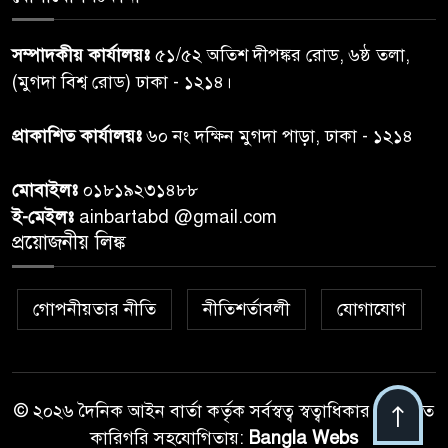
শেয়ার কেলেঙ্কারি: সাকিবের বিরুদ্ধে
৭
সম্পাদকীয় কার্যালয়ঃ
৫১/৫২ অতিশ দীপঙ্কর রোড, ৬ষ্ঠ তলা,
তদন্ত শেষ পর্যায়ে, দ্রুত চার্জশিট
(মুগদা বিশ্ব রোড) ঢাকা - ১২১৪।
রাতের মধ্যে ঢাকাসহ ১০ অঞ্চলে
প্রাকাশিত কার্যালয়ঃ
৬০ নং দক্ষিন মুগদা পাড়া, ঢাকা - ১২১৪
৮
ঝড়বৃষ্টির পূর্বাভাস
মোবাইলঃ
০১৮১৯২৩১৪৮৮
প্রধানমন্ত্রীর সঙ্গে দেখা করে স্বপ্নপূরণ
ই-মেইলঃ
ainbartabd @gmail.com
৯
অনুশ্রীর, মিলল হারমোনিয়াম
প্রয়োজনীয় লিঙ্ক
উপহার
গোপনীয়তার নীতি
নীতিশর্তাবলী
যোগাযোগ
২০ আগস্ট রাষ্ট্রপতি নির্বাচন,
১০
তফসিল প্রকাশ নির্বাচন কমিশনের
© ২০২৬ দৈনিক আইন বার্তা কর্তৃক সর্বস্বত্ব স্বত্বাধিকার সংরক্ষিত
কারিগরি সহযোগিতায়:
Bangla Webs