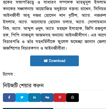
হকের সভাপতিত্বে ও সাধারণ সম্পাদক মাহমুদুল ইসলাম
কনকের সঞ্চালনায় আয়োজিত অনুষ্ঠানে বক্তব্য রাখেন, সিনিয়র
আইনজীবী আবু নজর হোসেন খান বৃটিশ, অ্যাড. নজরুল
ইসলাম, অ্যাড. আনোয়ার হোসেন ডলার, অ্যাড. সোলায়মান
বিশু, অ্যাড. আব্দুল ওদুদ, অ্যাড. মহম্মদ ইসাহাক, জিপি রজবুল
হক, পিপি নাজমুল আজমসহ অন্যান্য আইনজীবীগণ। এর আগে
বিচারপতি ও তাঁর সহধর্মিনীকে ফুলেল শুভেচ্ছা জানান জেলা
জজশিপের বিচারকগণ ও আইনজীবীরা।
📸 Download
ট্যাগস :
নিউজটি শেয়ার করুন