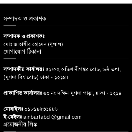
‘জুলাইয়ের চেতনায় গড়িব দেশ’,
সম্পাদক ও প্রকাশক
৫
লামায় যথাযোগ্য মর্যাদায় পালিত
হইল ‘জুলাই গণ-অভ্যুত্থান
সম্পাদক ও প্রকাশকঃ
দিবস-২০২৬’।
মোঃ জাহাঙ্গীর হোসেন (দুলাল)
যোগাযোগ ঠিকানা
নরসিংদীতে জুলাই শহীদদের স্মরণে
৬
দোয়া মাহফিল ও ৯৩ জন দুস্থের
সম্পাদকীয় কার্যালয়ঃ
৫১/৫২ অতিশ দীপঙ্কর রোড, ৬ষ্ঠ তলা,
মাঝে ১৩ লক্ষ ১৫ হাজার টাকা
বিতরণ
(মুগদা বিশ্ব রোড) ঢাকা - ১২১৪।
বান্দরবানে বন্যায় ক্ষতিগ্রস্তদের
প্রাকাশিত কার্যালয়ঃ
৬০ নং দক্ষিন মুগদা পাড়া, ঢাকা - ১২১৪
৭
বিএনপি”র ত্রাণ বিতরণ
মোবাইলঃ
০১৮১৯২৩১৪৮৮
ই-মেইলঃ
ainbartabd @gmail.com
দক্ষিণ চট্টগ্রামের এক অসহায় ও
প্রয়োজনীয় লিঙ্ক
৮
আশ্রয়হীন পরিবারের পাশে দাঁড়িয়ে