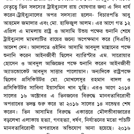
নেতৃত্বে তিন সদস্যের ট্রাইব্যুনাল রায় ঘোষণার জন্য এ দিন ধার্য
করেন।ট্রাইব্যুনালের অপর সদস্যরা হলেন- বিচারপতি আবু
আহমেদ জমাদার এবং মো. হাফিজুল আলম। এর আগে গত ১২
এপ্রিল এ মামলায় রাষ্ট্র ও আসামি উভয় পক্ষের শুনানি শেষে
ট্রাইব্যুনাল মামলাটির রায়ের জন্যে অপেক্ষমাণ করে (সিএভি)
আদেশ দেন। আদালতে ওইদিন আসামি আবদুল মান্নানের পক্ষে
শুনানি করেন আইনজীবী ছিলেন ব্যারিস্টার এম. সারোয়ার
হোসেন ও আবদুল আজিজের পক্ষে শুনানি করেন আইনজীবী
অ্যাডভোকেট আবদুস সাত্তার পালোয়ান। অন্যদিকে রাষ্ট্রপক্ষে
ছিলেন প্রসিকিউটর মো. মোখলেসুর রহমান বাদল ও
প্রসিকিউটর সাবিনা ইয়াসমিন খান মুন্নি। এরও আগে ২০১৪
সালের ১৬ অক্টোবর এ তিনজনের বিরুদ্ধে মানবতাবিরোধী
অপরাধের তদন্ত শুরু করে তা ২০১৬ সালের ১৪ নভেম্বর শেষ
করেন। তিন আসামির বিরুদ্ধে একাত্তরে মৌলভীবাজারের
বড়লেখা এলাকায় হত্যা, গণহত্যা, ধর্ষণ, নির্যাতনের মতো পাঁচটি
মানবতাবিরোধী অপরাধের অভিযোগ আনা হয়েছে। ২০১৬