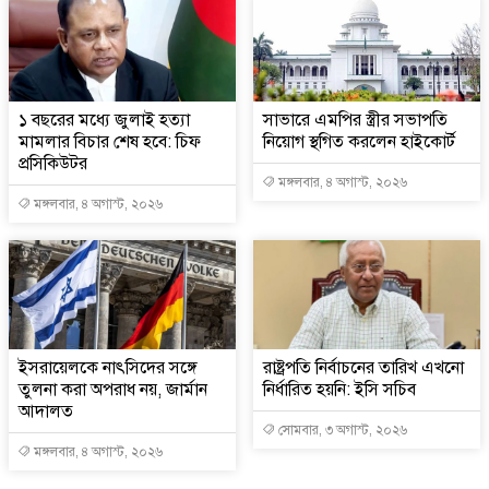
১ বছরের মধ্যে জুলাই হত্যা
সাভারে এমপির স্ত্রীর সভাপতি
মামলার বিচার শেষ হবে: চিফ
নিয়োগ স্থগিত করলেন হাইকোর্ট
প্রসিকিউটর
মঙ্গলবার, ৪ অগাস্ট, ২০২৬
মঙ্গলবার, ৪ অগাস্ট, ২০২৬
ইসরায়েলকে নাৎসিদের সঙ্গে
রাষ্ট্রপতি নির্বাচনের তারিখ এখনো
তুলনা করা অপরাধ নয়, জার্মান
নির্ধারিত হয়নি: ইসি সচিব
আদালত
সোমবার, ৩ অগাস্ট, ২০২৬
মঙ্গলবার, ৪ অগাস্ট, ২০২৬