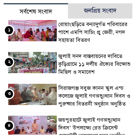
জনপ্রিয় সংবাদ
সর্বশেষ সংবাদ
রোয়াংছড়িতে বন্যাদুর্গত পরিবারের
১
পাশে এমপি সাচিং প্রু জেরী, নগদ
সহায়তা বিতরণ
জুলাই সনদ বাস্তবায়নের দাবিতে
২
কুড়িগ্রামে ১১ দলীয় ঐক্যের বিক্ষোভ
মিছিল ও সমাবেশ
সিরাজগঞ্জ সবুজ কানন স্কুল এন্ড
৩
কলেজে জুলাই গণঅভ্যুথান দিবস ও
পুরুষ্কার বিতরনী অনুষ্ঠান অনুষ্ঠিত
জয়পুরহাটে জুলাই গণঅভ্যুত্থান
৪
দিবস’ উপলক্ষ্যে রেড ক্রিসেন্ট
সোসাইটি আলোচনা সভা অনুষ্ঠিত