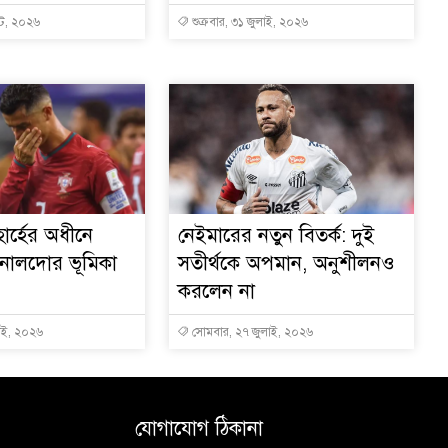
্ট, ২০২৬
শুক্রবার, ৩১ জুলাই, ২০২৬
োর্হের অধীনে
নেইমারের নতুন বিতর্ক: দুই
রোনালদোর ভূমিকা
সতীর্থকে অপমান, অনুশীলনও
করলেন না
াই, ২০২৬
সোমবার, ২৭ জুলাই, ২০২৬
যোগাযোগ ঠিকানা