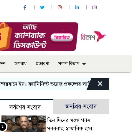
োদন
অপরাধ
প্রতারণা
সকল বিভাগ
×
ইয়ং ফ্যামিনিস্ট ভয়েজ প্রকল্পের লার্নিং শেয়ারিং কর্মশালা অনুষ্ঠিত
জনপ্রিয় সংবাদ
সর্বশেষ সংবাদ
তিন দিনের মধ্যে গ্যাস
১
সরবরাহ স্বাভাবিক হবে: