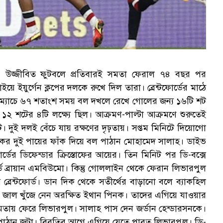
 উজ্জীবিত ফুটবলে প্রতিবারই সমতা ফেরাল ৭৪ বছর পর
ড়াইয়ে ইয়ুর্গেন ক্লপের দলকে রুখে দিল তারা। ব্রেন্টফোর্ডের মাঠে
ে। ম্যাচে ৬৭ শতাংশ সময় বল দখলে রেখে গোলের জন্য ১৬টি শট
র ১২ শটের ৪টি লক্ষ্যে ছিল। আক্রমণ-পাল্টা আক্রমণে শুরুতেই
। দুই দলই বেঁচে যায় রক্ষণের দৃঢ়তায়। সপ্তম মিনিটে দিয়োগো
ষকের দুই পায়ের ফাঁক দিয়ে বল পাঠান মোহামেদ সালাহ। ডাইভ
র্ডের ডিফেন্ডার ক্রিস্তোফের আয়ের। তিন মিনিট পর ডি-বক্সে
ড ব্রায়ান এমবিউমো। কিন্তু গোললাইন থেকে ফেরান লিভারপুল
রেন্টফোর্ড। ডান দিক থেকে সতীর্থের বাড়ানো বলে ব্যাকহিল
ায় জাল খুঁজে নেন অরক্ষিত ইথান পিনক। তাদের এগিয়ে যাওয়ার
সমতায় ফেরে লিভারপুল। সালাহ পাস দেন জর্ডান হেন্ডারসনকে।
 পাঠান জটা। বিরতির আগে এগিয়ে যেতে পারত লিভারপুল। ডি-