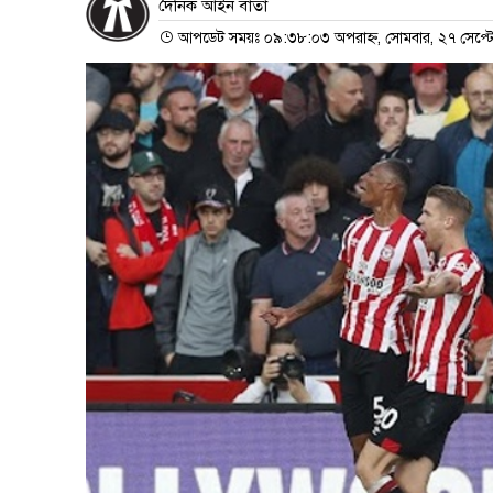
দৈনিক আইন বার্তা
আপডেট সময়ঃ ০৯:৩৮:০৩ অপরাহ্ন, সোমবার, ২৭ সেপ্টে