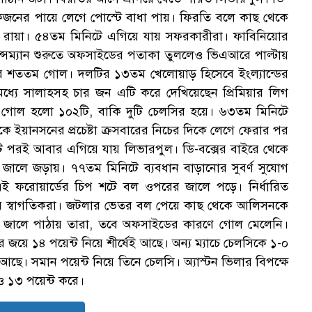
ক
র একজনের পায়ে লেগে পোস্টে বাধা পায়। ফিরতি বলে কাছ থেকে
ভিদ রায়া। ৫৪তম মিনিটে এগিয়ে যায় সফরকারীরা। ফাবিনিয়োর
ন্সম্যান শুরুতে অফসাইডের পতাকা তুললেও ভিএআরে পাল্টায়
ালাহর শততম গোল। দলটির ১৩তম খেলোয়াড় হিসেবে ইংল্যান্ডের
ধ্যে সালাহসহ চার জন এটি করে দেখিয়েছেন প্রিমিয়ার লিগ
র গোল হলো ১০২টি, বাকি দুটি চেলসির হয়ে। ৬৩তম মিনিটে
স
ে ইয়ানসনের প্রচেষ্টা ক্রসবারের নিচের দিকে লেগে ফেরার পর
িট পরই আবার এগিয়ে যায় লিভারপুল। ডি-বক্সের বাইরে থেকে
 জালে জড়ায়। ৭৭তম মিনিটে ব্যবধান বাড়ানোর সুবর্ণ সুযোগ
ই ফরোয়ার্ডের চিপ শটে বল ওপরের জালে পড়ে। নির্ধারিত
 স্বাগতিকরা। জটলার ভেতর বল পেয়ে কাছ থেকে আলিসনকে
জালে পাঠায় তারা, তবে অফসাইডের কারণে গোল মেলেনি।
র জয়ে ১৪ পয়েন্ট নিয়ে শীর্ষেই আছে। অন্য ম্যাচে চেলসিকে ১-০
 আছে। সমান পয়েন্ট নিয়ে তিনে চেলসি। অ্যাস্টন ভিলার বিপক্ষে
ও ১৩ পয়েন্ট করে।