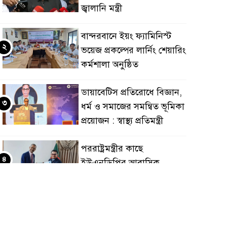
জ্বালানি মন্ত্রী
বান্দরবানে ইয়ং ফ্যামিনিস্ট
২
ভয়েজ প্রকল্পের লার্নিং শেয়ারিং
কর্মশালা অনুষ্ঠিত
ডায়াবেটিস প্রতিরোধে বিজ্ঞান,
৩
ধর্ম ও সমাজের সমন্বিত ভূমিকা
প্রয়োজন : স্বাস্থ্য প্রতিমন্ত্রী
পররাষ্ট্রমন্ত্রীর কা‌ছে
৪
ইউএনডিপির আবাসিক
প্রতিনিধির পরিচয়পত্র পেশ
শেয়ার কেলেঙ্কারি: সাকিবের
৫
বিরুদ্ধে তদন্ত শেষ পর্যায়ে, দ্রুত