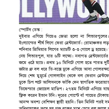
স্পোর্টস ডেস্ক :
দুইবার এগিয়ে গিয়েও জেতা হলো না লিভারপুলের।
ইংল্যান্ডের শীর্ষ লিগে ফেরা ব্রেন্টফোর্ড। রোমাঞ্চকর ল
শনিবার প্রিমিয়ার লিগের ম্যাচটি ৩-৩ গোলে ড্র হয়েছ
নেয় লিভারপুল, যার ৬টি লক্ষ্যে। নবাগত ব্রেন্টফোর্ডে
জমে ওঠে ম্যাচ। প্রথম ১০ মিনিটে গোল হতে পারত দুটি
জটার থ্রু বল ধরে ডি-বক্সে ঢুকে এগিয়ে আসা গোলরক্
দিয়ে শেষ মুহূর্তে গোললাইন থেকে বল ফেরান ব্রেন্টফো
ঢুকে চিপ শটে আলিসনকে ফাঁকি দেন স্বাগতিক ফরোয়ার্
ডিফেন্ডার জোয়েল মাতিপ। ২৭তম মিনিটে এগিয়ে যায় ব্
ফ্লিক করেন ইভান টনি। দূরের পোস্টে বাঁ পায়ের টোক
আনন্দ অবশ্য বেশিক্ষণ স্থায়ী হয়নি। তিন মিনিট পরই 
অধিনায়কের ক্রসে ছয় গজ বক্সের মুখে হেডে বল জালে