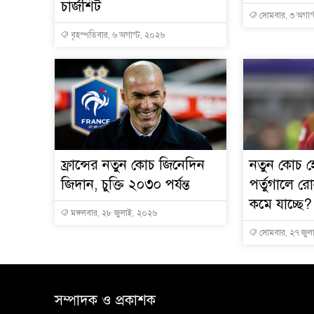
চার্জশিট
সোমবার, ৩ অগাস
বৃহস্পতিবার, ৬ অগাস্ট, ২০২৬
ফ্রান্সের নতুন কোচ জিনেদিন
নতুন কোচ হ
জিদান, চুক্তি ২০৩০ পর্যন্ত
পর্তুগালে 
কমে যাচ্ছে?
মঙ্গলবার, ২৮ জুলাই, ২০২৬
সোমবার, ২৭ জুল
সম্পাদক ও প্রকাশক