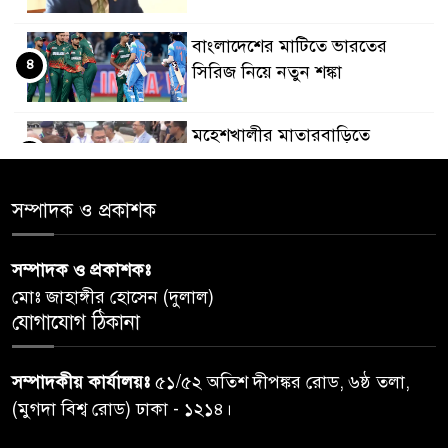
বাংলাদেশের মাটিতে ভারতের
৪
সিরিজ নিয়ে নতুন শঙ্কা
মহেশখালীর মাতারবাড়িতে
৫
পৌঁছেছেন প্রধানমন্ত্রী
সম্পাদক ও প্রকাশক
ডিএমপির অভিযানে ৫০৪ জন
৬
গ্রেপ্তার, মামলা ৩৫
সম্পাদক ও প্রকাশকঃ
মোঃ জাহাঙ্গীর হোসেন (দুলাল)
গাজার ধ্বংসস্তূপে মিলল আরও ১৯
যোগাযোগ ঠিকানা
৭
লাশ, নিখোঁজ ৮ হাজারের বেশি
সম্পাদকীয় কার্যালয়ঃ
৫১/৫২ অতিশ দীপঙ্কর রোড, ৬ষ্ঠ তলা,
কুলাউড়া সীমান্তে বিএসএফের
(মুগদা বিশ্ব রোড) ঢাকা - ১২১৪।
৮
গুলিতে বাংলাদেশি যুবক নিহত