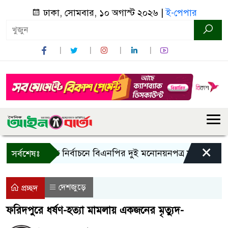
ঢাকা, সোমবার, ১০ অগাস্ট ২০২৬ |
ই-পেপার
×
র
রাষ্ট্রপতি নির্বাচনে বিএনপির দুই মনোনয়নপত্র সংগ্রহ
কাল
সর্বশেষঃ
দেশজুড়ে
প্রচ্ছদ
ফরিদপুরে ধর্ষণ-হত্যা মামলায় একজনের মৃত্যুদ-