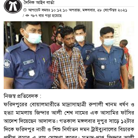
দৈনিক আইন বার্তা
আপডেট সময়ঃ ১০:১২:১০ অপরাহ্ন, মঙ্গলবার, ২৮ সেপ্টেম্বর ২০২১
/
৭৮৭ বার পড়া হয়েছে
নিজস্ব প্রতিবেদক :
ফরিদপুরের বোয়ালমারীতে মাদ্রাসাছাত্রী রুপালী খানম ধর্ষণ ও
হত্যা মামলায় জিন্দার আলী শেখ নামের এক আসামির ফাঁসির
আদেশ দিয়েছেন আদালত। গতকাল মঙ্গলবার দুপুর সাড়ে ১২টার
দিকে ফরিদপুর নারী ও শিশু নির্যাতন দমন ট্রাইব্যুনালের বিচারক
প্রদীপ কুমার এ রায় ঘোষণা করেন। মৃত্যুদ-প্রাপ্ত জিন্দার আলী