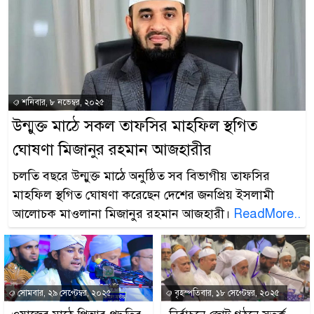
শনিবার, ৮ নভেম্বর, ২০২৫
উন্মুক্ত মাঠে সকল তাফসির মাহফিল স্থগিত
ঘোষণা মিজানুর রহমান আজহারীর
চলতি বছরে উন্মুক্ত মাঠে অনুষ্ঠিত সব বিভাগীয় তাফসির
মাহফিল স্থগিত ঘোষণা করেছেন দেশের জনপ্রিয় ইসলামী
আলোচক মাওলানা মিজানুর রহমান আজহারী।
ReadMore..
সোমবার, ২৯ সেপ্টেম্বর, ২০২৫
বৃহস্পতিবার, ১৮ সেপ্টেম্বর, ২০২৫