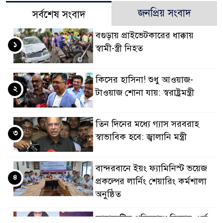
জনপ্রিয় সংবাদ
সর্বশেষ সংবাদ
বগুড়ায় প্রাইভেটকারের ধাক্কায়
১
স্বামী-স্ত্রী নিহত
কিসের হাসিনা! শুধু আওয়াজ-
২
টাওয়াজ শোনা যায়: স্বরাষ্ট্রমন্ত্রী
তিন দিনের মধ্যে গ্যাস সরবরাহ
৩
স্বাভাবিক হবে: জ্বালানি মন্ত্রী
বান্দরবানে ইয়ং ফ্যামিনিস্ট ভয়েজ
৪
প্রকল্পের লার্নিং শেয়ারিং কর্মশালা
অনুষ্ঠিত
ডায়াবেটিস প্রতিরোধে বিজ্ঞান, ধর্ম