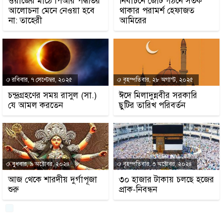
ওয়াজের মাঠে পিআর পদ্ধতির
নির্বাচনে জোট গঠনে সতর্ক
আলোচনা মেনে নেওয়া হবে
থাকার পরামর্শ হেফাজত
না: তাহেরী
আমিরের
রবিবার, ৭ সেপ্টেম্বর, ২০২৫
বৃহস্পতিবার, ২৮ অগাস্ট, ২০২৫
চন্দ্রগ্রহণের সময় রাসুল (সা.)
ঈদে মিলাদুন্নবীর সরকারি
যে আমল করতেন
ছুটির তারিখ পরিবর্তন
বুধবার, ৯ অক্টোবর, ২০২৪
বৃহস্পতিবার, ৩ অক্টোবর, ২০২৪
আজ থেকে শারদীয় দুর্গাপূজা
৩০ হাজার টাকায় চলছে হজের
শুরু
প্রাক-নিবন্ধন