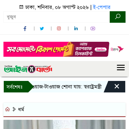
ঢাকা, শনিবার, ০৮ অগাস্ট ২০২৬ |
ই-পেপার
×
িনা! শুধু আওয়াজ-টাওয়াজ শোনা যায়: স্বরাষ্ট্রমন্ত্রী
তিন দিনের ম
সর্বশেষঃ
ধর্ম