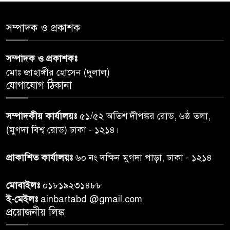
৫
ও সমাজের সমন্বিত ভূমিকা প্রয়োজন
: স্বাস্থ্য প্রতিমন্ত্রী
সম্পাদক ও প্রকাশক
পররাষ্ট্রমন্ত্রীর কা‌ছে ইউএনডিপির
৬
সম্পাদক ও প্রকাশকঃ
আবাসিক প্রতিনিধির পরিচয়পত্র
মোঃ জাহাঙ্গীর হোসেন (দুলাল)
পেশ
যোগাযোগ ঠিকানা
শেয়ার কেলেঙ্কারি: সাকিবের বিরুদ্ধে
৭
তদন্ত শেষ পর্যায়ে, দ্রুত চার্জশিট
সম্পাদকীয় কার্যালয়ঃ
৫১/৫২ অতিশ দীপঙ্কর রোড, ৬ষ্ঠ তলা,
(মুগদা বিশ্ব রোড) ঢাকা - ১২১৪।
রাতের মধ্যে ঢাকাসহ ১০ অঞ্চলে
৮
প্রাকাশিত কার্যালয়ঃ
৬০ নং দক্ষিন মুগদা পাড়া, ঢাকা - ১২১৪
ঝড়বৃষ্টির পূর্বাভাস
মোবাইলঃ
০১৮১৯২৩১৪৮৮
প্রধানমন্ত্রীর সঙ্গে দেখা করে স্বপ্নপূরণ
ই-মেইলঃ
ainbartabd @gmail.com
৯
অনুশ্রীর, মিলল হারমোনিয়াম
প্রয়োজনীয় লিঙ্ক
উপহার