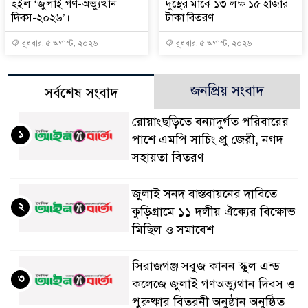
হইল ‘জুলাই গণ-অভ্যুত্থান
দুস্থের মাঝে ১৩ লক্ষ ১৫ হাজার
দিবস-২০২৬’।
টাকা বিতরণ
বুধবার, ৫ অগাস্ট, ২০২৬
বুধবার, ৫ অগাস্ট, ২০২৬
জনপ্রিয় সংবাদ
সর্বশেষ সংবাদ
রোয়াংছড়িতে বন্যাদুর্গত পরিবারের
১
পাশে এমপি সাচিং প্রু জেরী, নগদ
সহায়তা বিতরণ
জুলাই সনদ বাস্তবায়নের দাবিতে
২
কুড়িগ্রামে ১১ দলীয় ঐক্যের বিক্ষোভ
মিছিল ও সমাবেশ
সিরাজগঞ্জ সবুজ কানন স্কুল এন্ড
৩
কলেজে জুলাই গণঅভ্যুথান দিবস ও
পুরুষ্কার বিতরনী অনুষ্ঠান অনুষ্ঠিত