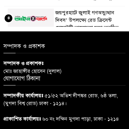
জয়পুরহাটে জুলাই গণঅভ্যুত্থান
৪
দিবস’ উপলক্ষ্যে রেড ক্রিসেন্ট
সোসাইটি আলোচনা সভা অনুষ্ঠিত
‘জুলাইয়ের চেতনায় গড়িব দেশ’,
সম্পাদক ও প্রকাশক
৫
লামায় যথাযোগ্য মর্যাদায় পালিত
হইল ‘জুলাই গণ-অভ্যুত্থান
সম্পাদক ও প্রকাশকঃ
দিবস-২০২৬’।
মোঃ জাহাঙ্গীর হোসেন (দুলাল)
যোগাযোগ ঠিকানা
নরসিংদীতে জুলাই শহীদদের স্মরণে
৬
দোয়া মাহফিল ও ৯৩ জন দুস্থের
সম্পাদকীয় কার্যালয়ঃ
৫১/৫২ অতিশ দীপঙ্কর রোড, ৬ষ্ঠ তলা,
মাঝে ১৩ লক্ষ ১৫ হাজার টাকা
বিতরণ
(মুগদা বিশ্ব রোড) ঢাকা - ১২১৪।
বান্দরবানে বন্যায় ক্ষতিগ্রস্তদের
প্রাকাশিত কার্যালয়ঃ
৬০ নং দক্ষিন মুগদা পাড়া, ঢাকা - ১২১৪
৭
বিএনপি”র ত্রাণ বিতরণ