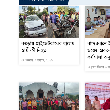
বগুড়ায় প্রাইভেটকারের ধাক্কায়
বান্দরবানে ই
স্বামী-স্ত্রী নিহত
ভয়েজ প্রকল্প
কর্মশালা অনু
শুক্রবার, ৭ অগাস্ট, ২০২৬
বৃহস্পতিবার, ৬ 