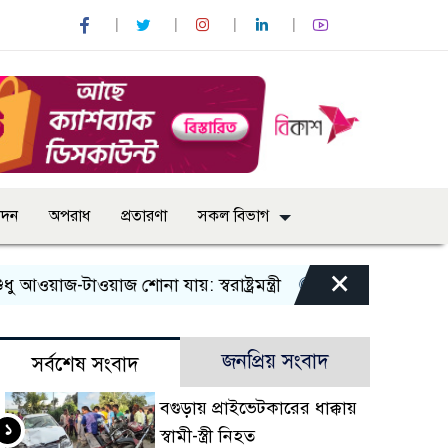
োদন
অপরাধ
প্রতারণা
সকল বিভাগ
×
-টাওয়াজ শোনা যায়: স্বরাষ্ট্রমন্ত্রী
তিন দিনের মধ্যে গ্যাস সরবর
জনপ্রিয় সংবাদ
সর্বশেষ সংবাদ
বগুড়ায় প্রাইভেটকারের ধাক্কায়
১
স্বামী-স্ত্রী নিহত