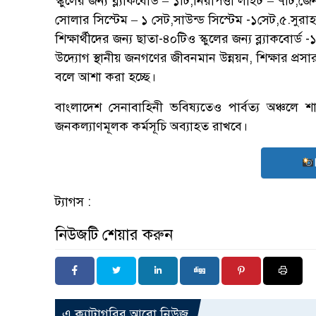
স্কুলের জন্য ব্ল্যাকবোর্ড – ১টি,নিরাপত্তা লাইট – ৭টি,জ
সোলার সিস্টেম – ১ সেট,সাউন্ড সিস্টেম -১সেট,৫.সুরাহা
শিক্ষার্থীদের জন্য ছাতা-৪০টিও স্কুলের জন্য ব্ল্যাকবোর
উদ্যোগ স্থানীয় জনগণের জীবনমান উন্নয়ন, শিক্ষার প্রসার
বলে আশা করা হচ্ছে।
বাংলাদেশ সেনাবাহিনী ভবিষ্যতেও পার্বত্য অঞ্চলে শা
জনকল্যাণমূলক কর্মসূচি অব্যাহত রাখবে।
ট্যাগস :
নিউজটি শেয়ার করুন
এ ক্যাটাগরির আরো নিউজ