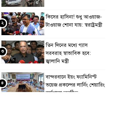
কিসের হাসিনা! শুধু আওয়াজ-
২
টাওয়াজ শোনা যায়: স্বরাষ্ট্রমন্ত্রী
তিন দিনের মধ্যে গ্যাস
৩
সরবরাহ স্বাভাবিক হবে:
জ্বালানি মন্ত্রী
বান্দরবানে ইয়ং ফ্যামিনিস্ট
৪
ভয়েজ প্রকল্পের লার্নিং শেয়ারিং
কর্মশালা অনুষ্ঠিত
ডায়াবেটিস প্রতিরোধে বিজ্ঞান,
৫
ধর্ম ও সমাজের সমন্বিত ভূমিকা
প্রয়োজন : স্বাস্থ্য প্রতিমন্ত্রী