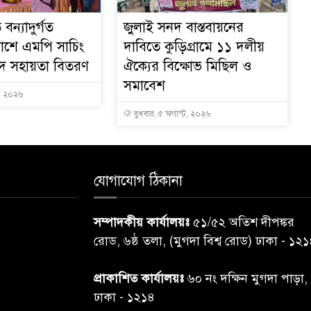
বন্যাদুর্গত
জুলাই সনদ বাস্তবায়নের
াশে এমপি সাচিং
দাবিতে কুড়িগ্রামে ১১ দলীয়
নগদ সহায়তা বিতরণ
ঐক্যের বিক্ষোভ মিছিল ও
সমাবেশ
ট, ২০২৬
বুধবার, ৫ অগাস্ট, ২০২৬
যোগাযোগ ঠিকানা
সম্পাদকীয় কার্যালয়ঃ
৫১/৫২ অতিশ দীপঙ্কর
রোড, ৬ষ্ঠ তলা, (মুগদা বিশ্ব রোড) ঢাকা - ১২
প্রাকাশিত কার্যালয়ঃ
৬০ নং দক্ষিন মুগদা পাড়া,
ঢাকা - ১২১৪