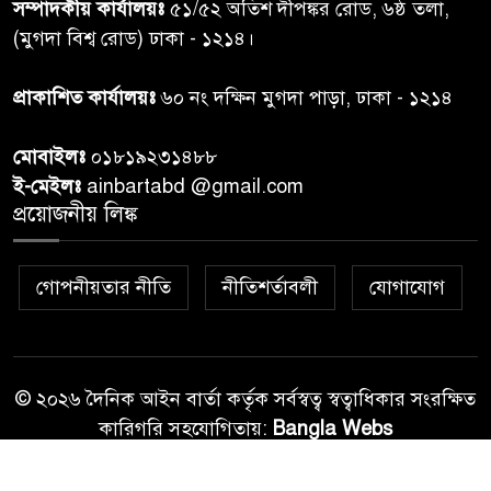
সম্পাদকীয় কার্যালয়ঃ
৫১/৫২ অতিশ দীপঙ্কর রোড, ৬ষ্ঠ তলা,
কুলাউড়া সীমান্তে বিএসএফের
(মুগদা বিশ্ব রোড) ঢাকা - ১২১৪।
৮
গুলিতে বাংলাদেশি যুবক নিহত
প্রাকাশিত কার্যালয়ঃ
৬০ নং দক্ষিন মুগদা পাড়া, ঢাকা - ১২১৪
বাংলাদেশি বৃদ্ধকে বিএসএফ ধরে
৯
মোবাইলঃ
০১৮১৯২৩১৪৮৮
নেওয়ার পর ভারতীয় নাগরিক
আটক
ই-মেইলঃ
ainbartabd @gmail.com
প্রয়োজনীয় লিঙ্ক
বগুড়ায় প্রাইভেটকারের ধাক্কায়
১০
স্বামী-স্ত্রী নিহত
গোপনীয়তার নীতি
নীতিশর্তাবলী
যোগাযোগ
© ২০২৬ দৈনিক আইন বার্তা কর্তৃক সর্বস্বত্ব স্বত্বাধিকার সংরক্ষিত
কারিগরি সহযোগিতায়:
Bangla Webs