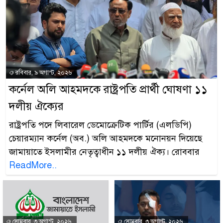
রবিবার, ৯ অগাস্ট, ২০২৬
কর্নেল অলি আহমদকে রাষ্ট্রপতি প্রার্থী ঘোষণা ১১
দলীয় ঐক্যের
রাষ্ট্রপতি পদে লিবারেল ডেমোক্রেটিক পার্টির (এলডিপি)
চেয়ারম্যান কর্নেল (অব.) অলি আহমদকে মনোনয়ন দিয়েছে
জামায়াতে ইসলামীর নেতৃত্বাধীন ১১ দলীয় ঐক্য। রোববার
ReadMore..
সোমবার, ৩ অগাস্ট, ২০২৬
সোমবার, ৩ অগাস্ট, ২০২৬