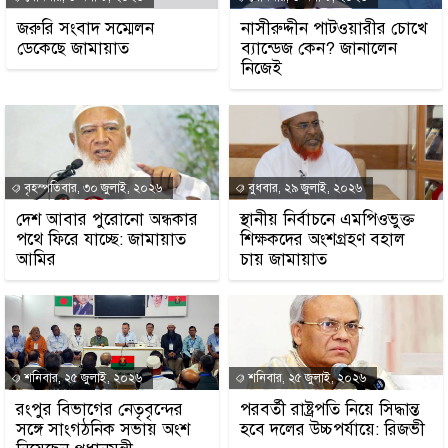
জরুরি সংবাদ সম্মেলন
নাসীরুদ্দীন পাটওয়ারীর চোখে
ডেকেছে জামায়াত
ব্যান্ডেজ কেন? জানালেন
নিজেই
বৃহস্পতিবার, ৩০ জুলাই, ২০২৬
বুধবার, ২৯ জুলাই, ২০২৬
দেশ আবার পুরোনো অন্ধকার
স্থানীয় নির্বাচনে এমপিওভুক্ত
পথে ফিরে যাচ্ছে: জামায়াত
শিক্ষকদের অংশগ্রহণ বহাল
আমির
চায় জামায়াত
শনিবার, ২৫ জুলাই, ২০২৬
শনিবার, ২৫ জুলাই, ২০২৬
রংপুর বিভাগের নেতৃবৃন্দের
পরবর্তী রাষ্ট্রপতি নিয়ে সিদ্ধান্ত
সঙ্গে সাংগঠনিক সভায় অংশ
হবে দলের উচ্চপর্যায়ে: রিজভী