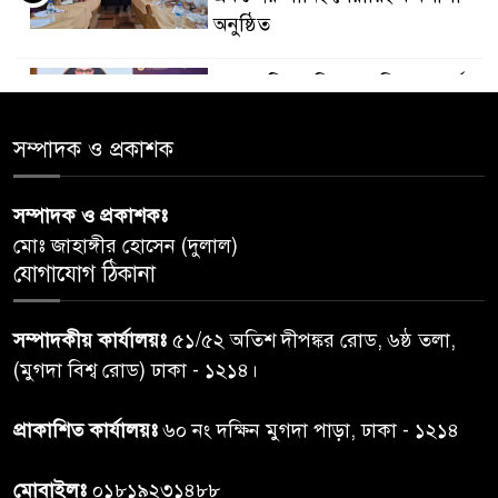
অনুষ্ঠিত
ডায়াবেটিস প্রতিরোধে বিজ্ঞান, ধর্ম ও
৫
সমাজের সমন্বিত ভূমিকা প্রয়োজন :
স্বাস্থ্য প্রতিমন্ত্রী
সম্পাদক ও প্রকাশক
পররাষ্ট্রমন্ত্রীর কা‌ছে ইউএনডিপির
সম্পাদক ও প্রকাশকঃ
৬
আবাসিক প্রতিনিধির পরিচয়পত্র
মোঃ জাহাঙ্গীর হোসেন (দুলাল)
পেশ
যোগাযোগ ঠিকানা
শেয়ার কেলেঙ্কারি: সাকিবের বিরুদ্ধে
৭
সম্পাদকীয় কার্যালয়ঃ
৫১/৫২ অতিশ দীপঙ্কর রোড, ৬ষ্ঠ তলা,
তদন্ত শেষ পর্যায়ে, দ্রুত চার্জশিট
(মুগদা বিশ্ব রোড) ঢাকা - ১২১৪।
রাতের মধ্যে ঢাকাসহ ১০ অঞ্চলে
প্রাকাশিত কার্যালয়ঃ
৬০ নং দক্ষিন মুগদা পাড়া, ঢাকা - ১২১৪
৮
ঝড়বৃষ্টির পূর্বাভাস
মোবাইলঃ
০১৮১৯২৩১৪৮৮