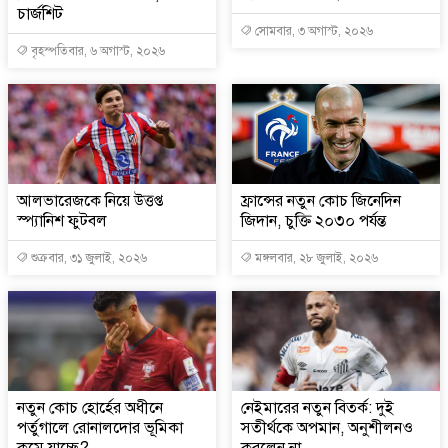
চার্জশিট
সোমবার, ৩ অগাস্ট, ২০২৬
বৃহস্পতিবার, ৬ অগাস্ট, ২০২৬
আলভারেজকে নিয়ে উত্তপ্ত
ফ্রান্সের নতুন কোচ জিনেদিন
স্প্যানিশ ফুটবল
জিদান, চুক্তি ২০৩০ পর্যন্ত
শুক্রবার, ৩১ জুলাই, ২০২৬
মঙ্গলবার, ২৮ জুলাই, ২০২৬
নতুন কোচ হোর্হের অধীনে
নেইমারের নতুন বিতর্ক: দুই
পর্তুগালে রোনালদোর ভূমিকা
সতীর্থকে অপমান, অনুশীলনও
কমে যাচ্ছে?
করলেন না