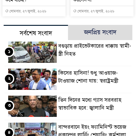
সোমবার, ২৭ জুলাই, ২০২৬
সোমবার, ২৭ জুলাই, ২০২৬
জনপ্রিয় সংবাদ
সর্বশেষ সংবাদ
বগুড়ায় প্রাইভেটকারের ধাক্কায় স্বামী-
১
স্ত্রী নিহত
কিসের হাসিনা! শুধু আওয়াজ-
২
টাওয়াজ শোনা যায়: স্বরাষ্ট্রমন্ত্রী
তিন দিনের মধ্যে গ্যাস সরবরাহ
৩
স্বাভাবিক হবে: জ্বালানি মন্ত্রী
বান্দরবানে ইয়ং ফ্যামিনিস্ট ভয়েজ
৪
প্রকল্পের লার্নিং শেয়ারিং কর্মশালা