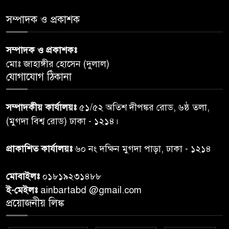
সমাজের সমন্বিত ভূমিকা প্রয়োজন :
স্বাস্থ্য প্রতিমন্ত্রী
সম্পাদক ও প্রকাশক
পররাষ্ট্রমন্ত্রীর কা‌ছে ইউএনডিপির
সম্পাদক ও প্রকাশকঃ
৬
আবাসিক প্রতিনিধির পরিচয়পত্র
মোঃ জাহাঙ্গীর হোসেন (দুলাল)
পেশ
যোগাযোগ ঠিকানা
শেয়ার কেলেঙ্কারি: সাকিবের বিরুদ্ধে
৭
সম্পাদকীয় কার্যালয়ঃ
৫১/৫২ অতিশ দীপঙ্কর রোড, ৬ষ্ঠ তলা,
তদন্ত শেষ পর্যায়ে, দ্রুত চার্জশিট
(মুগদা বিশ্ব রোড) ঢাকা - ১২১৪।
রাতের মধ্যে ঢাকাসহ ১০ অঞ্চলে
প্রাকাশিত কার্যালয়ঃ
৬০ নং দক্ষিন মুগদা পাড়া, ঢাকা - ১২১৪
৮
ঝড়বৃষ্টির পূর্বাভাস
মোবাইলঃ
০১৮১৯২৩১৪৮৮
প্রধানমন্ত্রীর সঙ্গে দেখা করে স্বপ্নপূরণ
ই-মেইলঃ
ainbartabd @gmail.com
৯
অনুশ্রীর, মিলল হারমোনিয়াম
প্রয়োজনীয় লিঙ্ক
উপহার