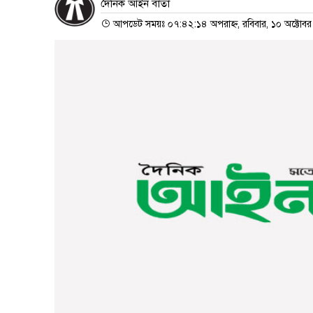
দৈনিক আইন বার্তা
আপডেট সময়ঃ ০৭:৪২:১৪ অপরাহ্ন, রবিবার, ১০ অক্টোব