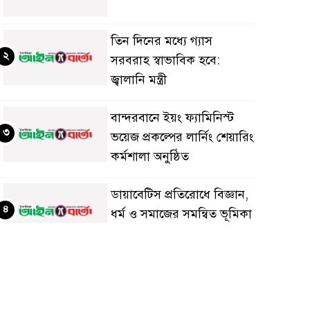
তিন দিনের মধ্যে গ্যাস
২
সরবরাহ স্বাভাবিক হবে:
জ্বালানি মন্ত্রী
বান্দরবানে ইয়ং ফ্যামিনিস্ট
৩
ভয়েজ প্রকল্পের লার্নিং শেয়ারিং
কর্মশালা অনুষ্ঠিত
ডায়াবেটিস প্রতিরোধে বিজ্ঞান,
৪
ধর্ম ও সমাজের সমন্বিত ভূমিকা
প্রয়োজন : স্বাস্থ্য প্রতিমন্ত্রী
পররাষ্ট্রমন্ত্রীর কা‌ছে
৫
ইউএনডিপির আবাসিক
প্রতিনিধির পরিচয়পত্র পেশ