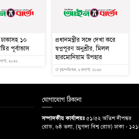
ে ঢাকাসহ ১০
প্রধানমন্ত্রীর সঙ্গে দেখা করে
্টির পূর্বাভাস
স্বপ্নপূরণ অনুশ্রীর, মিলল
হারমোনিয়াম উপহার
অগাস্ট, ২০২৬
বৃহস্পতিবার, ৬ অগাস্ট, ২০২৬
যোগাযোগ ঠিকানা
সম্পাদকীয় কার্যালয়ঃ
৫১/৫২ অতিশ দীপঙ্কর
রোড, ৬ষ্ঠ তলা, (মুগদা বিশ্ব রোড) ঢাকা - ১২