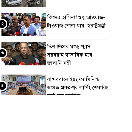
কিসের হাসিনা! শুধু আওয়াজ-
২
টাওয়াজ শোনা যায়: স্বরাষ্ট্রমন্ত্রী
তিন দিনের মধ্যে গ্যাস
৩
সরবরাহ স্বাভাবিক হবে:
জ্বালানি মন্ত্রী
বান্দরবানে ইয়ং ফ্যামিনিস্ট
৪
ভয়েজ প্রকল্পের লার্নিং শেয়ারিং
কর্মশালা অনুষ্ঠিত
ডায়াবেটিস প্রতিরোধে বিজ্ঞান,
৫
ধর্ম ও সমাজের সমন্বিত ভূমিকা
প্রয়োজন : স্বাস্থ্য প্রতিমন্ত্রী