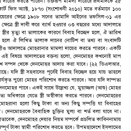
ায়ের করতে পারেন। উক্তরূপ মামলা দায়েরে প্রথমদিকে ২৫
োর্ট ফিস অ্যাক্ট, ১৮৭০ (সংশোধনী ২০১০) মতে বর্তমানে ১০০
দায়েরের ক্ষেত্রে ১৯০৮ সনের তামাদি আইনের তফসিল-০১ এর
ষেত্রে স্ত্রী দাবী করে ব্যার্থ হওয়ার ০৩ বছরের মধ্যে আদালতে
ত্রীর মৃত্যু বা তালাকের কারণে বিবাহ বিচ্ছেদ হলে, ঐ তারিখ
াপ্ত হলে ঐ লিখিত তালাক দানের নোটিশ বা তথ্য বা সংবাদটি
্ত্রীও আদালতে মোহরানার মামলা দায়ের করতে পারবে। একটি
না! এই বিষয়ে আদালতের বক্তব্য হলো, দেনমোহর কখনোই মাপ
র রেখে সম্পদ থেকে দেনমোহর আদায় করা যাবে। (২২ ডিএলআর,
ছে। যদি স্ত্রী সহবাসের পূর্বেই বিবাহ বিচ্ছেদ হয়ে যায় তাহলে
ার্যকৃত পুরো মোহর পরিশোধ করতে পারবে। আর যদি দাম্পত্য
পুরো দেনমোহর পাবে। একই সাথে উল্লেখ্য যে, মুয়াজ্জল (আশু) মোহর
্পত্য অধিকারে যেতে স্ত্রী অস্বীকার করতে পারবে। দেনমোহরের
োহরানা হলো কিছু টাকা বা অন্য কিছু সম্পত্তি যা বিবাহের
ারী। দেনমোহরকে বৈবাহিক চুক্তির মুল্য বা শর্ত বলা যাবে না।
াবেক, দেনমোহর দেয়ার নিয়ম সম্পর্কে প্রচলিত কাবিননামায়
ের সম্পূর্ণ টাকা স্বামী পরিশোধ করতে হবে। উপমহাদেশে ইসলামের