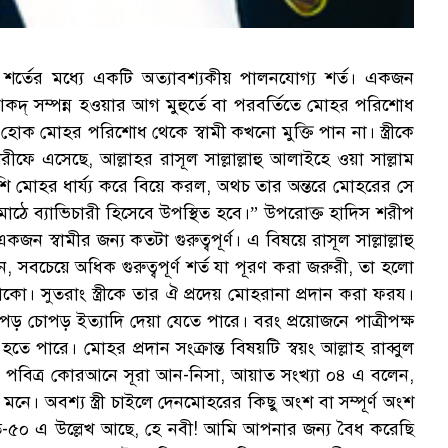
 শর্তের মধ্যে একটি অত্যাবশ্যকীয় পালনযোগ্য শর্ত। একজন
কে আকদ্ সম্পন্ন হওয়ার আগ মুহুর্তে বা পরবর্তিতে মোহর পরিশোধ
হোক মোহর পরিশোধ থেকে স্বামী কখনো মুক্তি পান না। স্ত্রীকে
 এসেছে, আল্লাহর রাসূল সাল্লাল্লাহু আলাইহে ওয়া সাল্লাম
ি মোহর ধার্য্য করে বিয়ে করল, অথচ তার অন্তরে মোহরের সে
াঠে ব্যাভিচারী হিসেবে উপস্থিত হবে।” উপরোক্ত হাদিস শরীপ
 স্বামীর জন্য কতটা গুরুত্বপূর্ণ। এ বিষয়ে রাসূল সাল্লাল্লাহু
সবচেয়ে অধিক গুরুত্বপূর্ণ শর্ত যা পূরণ করা জরুরী, তা হলো
করে থাকো। সুতরাং স্ত্রীকে তার ঐ প্রদেয় মোহরানা প্রদান করা ফরয।
পড় চোপড় ইত্যাদি দেয়া যেতে পারে। বরং প্রয়োজনে পাত্রীপক্ষ
পারে। মোহর প্রদান সংক্রান্ত বিষয়টি স্বয়ং আল্লাহ রাব্বুল
ন পবিত্র কোরআনে সূরা আন-নিসা, আয়াত সংখ্যা ০৪ এ বলেন,
নে। অবশ্য স্ত্রী চাইলে দেনমোহরের কিছু অংশ বা সম্পূর্ণ অংশ
-৫০ এ উল্লেখ আছে, হে নবী! আমি আপনার জন্য বৈধ করেছি