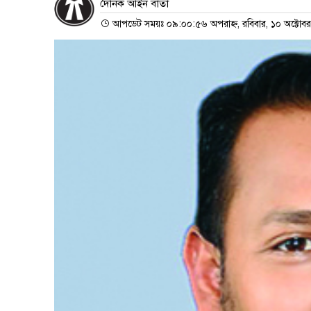
দৈনিক আইন বার্তা
আপডেট সময়ঃ ০৯:০০:৫৬ অপরাহ্ন, রবিবার, ১০ অক্টোব