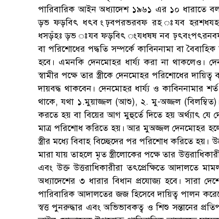
পারিবারিক আইন অধ্যাদেশ ১৯৬১ এর ১০ ধারাতে ব
ড়ভ ফড়বিৎ ধৎব ংঢ়বপরভরবফ রহ ঃযব হরশধযহ
ধসড়ঁহঃ ড়ভ ঃযব ফড়বিৎ ংযধষষ নব ঢ়ৎবংপৎরনবফ ঃ
বা পরিশোধের পদ্ধতি সম্পর্কে কাবিননামা বা বৈবাহিক চ
হবে। এমনকি দেনমোহর ধার্য্য করা না থাকলেও। দেনম
স্বামীর পক্ষে তার স্ত্রীকে দেনমোহর পরিশোধের দায়িত
দায়বদ্ধ থাকবেন। দেনমোহর ধার্য্য ও কাবিননামার শর
থাকে, যথা ১.মুয়াজ্জল (আশু), ২. মু-অজ্জল (বিলম্বিত
করতে হয় বা বিয়ের আগ মুহুর্তে দিতে হয় অর্থ্যাৎ যে
মাত্র পরিশোধ করিতে হয়। আর মুঅজ্জল দেনমোহর হলো, ধার
স্ত্রীর মধ্যে বিবাহ বিচ্ছেদের পর পরিশোধ করিতে হয়। উল
মারা যায় তাহলে মৃত স্ত্রীলোকের পক্ষে তার উত্তর
এবং উক্ত উত্তরাধিকারীরা তৎপ্রেক্ষিতে আদালতে ম
অধ্যাদেশের ৩ ধারার বিধান প্রযোজ্য হবে। সারা দ
পারিবারিক আদালতের জজ হিসেবে দায়িত্ব পালন করেবেন।
স্বত্ত পুনরুদ্ধার এবং অভিভাবকত্ব ও শিশু সন্তানের প্রত