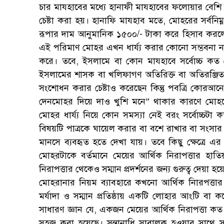
চার মাযহাবের মধ্যে হানাফী মাযহাবের ফলোয়ার বেশি বি
চেষ্টা করা হয়। হানাফি মাযহাব মতে, মোহরের সর্বন
রূপার দাম আনুমানিক ১৫০০/- টাকা করে হিসাব করলে 
এই পরিমাণ মোহর এখন ধার্য্য করার কোনো সম্ভবনা নাই।
করে। তবে, ইসলামে বা কোন মাযহাবে সর্বোচ্চ কত মোহ
ইসলামের শাসক বা খলিফাগণ অতিরিক্ত বা অতিরঞ্জিত মো
সংশোধন করার চেষ্টাও করেছেন কিন্তু পবত্রি কোরআন
দেনমোহর দিয়ে দাও খুশি মনে” থাকার কারণে মোহরের
মোহর ধার্য্য নিয়ে কোন সমস্যা নেই বরং সর্বোচ্চটা 
বিষয়টি পাত্রকে ঘায়েল করার বা বশে রাখার বা সংসার 
মানসে ব্যবহৃত হতে দেখা যায়। তবে কিছু ক্ষেত্রে এ
মোহরটাকে বর্তমানে মেয়ের আর্থিক নিরাপত্তার হ
নিরাপত্তার থেকেও সম্মান প্রদর্শনের জন্য গুরুত্ব দেয়া
মোহরানার নিয়ম ব্যাবহারে কখনো আর্থিক নিারপত্
মর্যাদা ও সম্মান প্রতিষ্ঠায় একটি লোহার আংটি 
সাধারণ জ্ঞান যে, একজন মেয়ের আর্থিক নিরাপত্তা কত
সহজ করা হয়েছে। সন্তানাধি সাবালক হওয়ার সাথে 