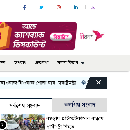
োদন
অপরাধ
প্রতারণা
সকল বিভাগ
×
জ শোনা যায়: স্বরাষ্ট্রমন্ত্রী
তিন দিনের মধ্যে গ্যাস সরবরাহ স্বা
জনপ্রিয় সংবাদ
সর্বশেষ সংবাদ
বগুড়ায় প্রাইভেটকারের ধাক্কায়
১
স্বামী-স্ত্রী নিহত