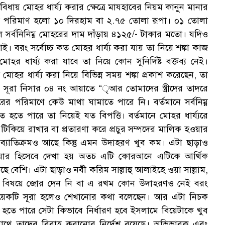
ধায় মোহর ধার্য্য করার ক্ষেত্রে মাযহাবের নিয়ম কানুন মানার
িম্ন পরিমাণ হলো ১০ দিরহাম বা ২.৭৫ তোলা রূপা। ০১ তোলা
সর্বনিনিম্ন মোহরের দাম দাঁড়ায় ৪১২৫/- টাকার মতো। যদিও
 বরং সর্বোচ্চ কত মোহর ধার্য্য করা যায় তা নিয়ে শঙ্কা কাজ
র ধার্য্য করা যাবে তা নিয়ে কোন সুনির্দিষ্ট বক্তব্য নেই।
হর ধার্য্য করা নিয়ে বিভিন্ন সময় শঙ্কা প্রকাশ করেছেন, তা
ে সূরা নিসার ০৪ নং আয়াতে “ৃআর তোমাদের স্ত্রীদের তাদরে
 পরিমাণে কেউ মাথা ঘামাতে পারে নি। বর্তমানে সর্বনিম্ন
কত হতে পারে তা নিয়েই যত বিপত্তি। বর্তমানে মোহর ধার্য্যরে
টিকিয়ে রাখার বা প্রতারণা করে প্রচুর সম্পদের মালিক হওয়ার
র ব্যাতিক্রমও আছে কিন্তু এমন উদাহরণ খুব কম। এটা ছাড়াও
াতিয়ার হিসেবে দেখা হয় অতচ এটি কোরআনে এটিকে আর্থিক
 হয়েছে বেশি। এটা ছাড়াও নবী করিম সাল্লাহু আলাইহে ওয়া সাল্লাম,
তার বিষয়ে জোর দেন নি বা এ রখম কোন উদাহরণও নেই বরং
বা কয়েকটি সূরা হলেও শেখানোর কথা বলেছেন। আর এটা নিচক
 হতে পারে সেটা কিভাবে নির্ধারণ হবে ইসলামে বিয়েটাকে খুব
সাথে তাদের বিবাহ করানোর নির্দেশ রয়েছে। অভিভাবক এবং