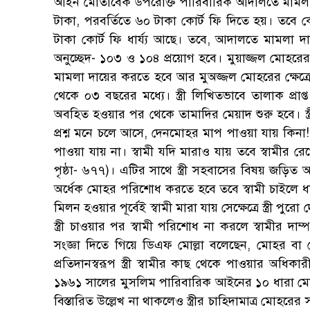
আইন মোতাবেক উপরোক্ত পারিবারিক আদালতে মামলা দ
টাকা, পরবর্তিতে ৬০ টাকা কোর্ট ফি দিতে হয়। তবে ক
টাকা কোর্ট ফি ধার্য্য আছে। তবে, আদালতে মামলা 
অনুচ্ছেদ- ১০৩ ও ১০৪ প্রয়োগ হবে। মুয়াজ্জল মোহরের ক্
মামলা দায়ের করতে হবে আর মুঅজ্জল মোহরের ক্ষেত্রে স্
থেকে ০৩ বছরের মধ্যে। স্ত্রী লিখিতভাবে তালাক প্র
অবহিত হওয়ার পর থেকে তামাদির মেয়াদ শুরু হবে। স
প্রশ্ন মনে চলে আসে, দেনমোহর মাপ পাওয়া যায় কি
পাওয়া যায় না। স্বামী যদি মারাও যায় তবে স্বামী
পৃষ্ঠা- ৬৭৭)। এটির সাথে স্ত্রী সহবাসের বিষয় জড়িত আ
অর্ধেক মোহর পরিশোধ করতে হবে তবে স্বামী চাইলে ধ
মিলন হওয়ার পূর্বেই স্বামী মারা যায় সেক্ষেত্রে স্ত্রী 
স্ত্রী চাওয়ার পর স্বামী পরিশোধ না করলে স্বামীর দাম
সংজ্ঞা দিতে গিয়ে ডিএফ মোল্লা বলেছেন, মোহর বা ম
প্রতিদানস্বরূপ স্ত্রী স্বামীর কাছ থেকে পাওয়ার অধিক
১৯৬১ সালের মুসলিম পারিবারিক আইনের ১০ ধারা মোত
বিস্তারিত উল্লেখ না থাকলেও স্ত্রীর চাহিদামাত্র মোহর