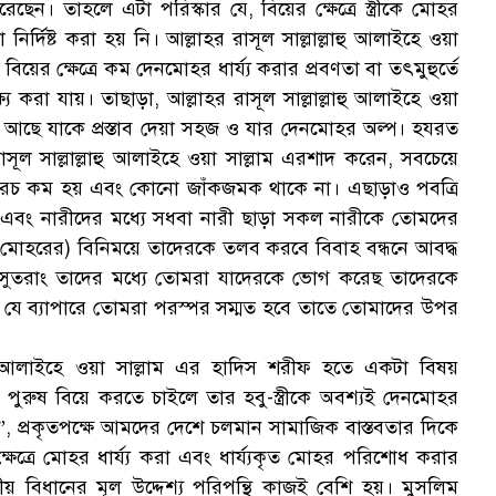
েন। তাহলে এটা পরিস্কার যে, বিয়ের ক্ষেত্রে স্ত্রীকে মোহর
র্দিষ্ট করা হয় নি। আল্লাহর রাসূল সাল্লাল্লাহু আলাইহে ওয়া
 বিয়ের ক্ষেত্রে কম দেনমোহর ধার্য্য করার প্রবণতা বা তৎমুহুর্তে
ষ্য করা যায়। তাছাড়া, আল্লাহর রাসূল সাল্লাল্লাহু আলাইহে ওয়া
ঝে আছে যাকে প্রস্তাব দেয়া সহজ ও যার দেনমোহর অল্প। হযরত
াসূল সাল্লাল্লাহু আলাইহে ওয়া সাল্লাম এরশাদ করেন, সবচেয়ে
েতে খরচ কম হয় এবং কোনো জাঁকজমক থাকে না। এছাড়াও পবত্রি
এবং নারীদের মধ্যে সধবা নারী ছাড়া সকল নারীকে তোমদের
(মোহরের) বিনিময়ে তাদেরকে তলব করবে বিবাহ বন্ধনে আবদ্ধ
। সুতরাং তাদের মধ্যে তোমরা যাদেরকে ভোগ করেছ তাদেরকে
, যে ব্যাপারে তোমরা পরস্পর সম্মত হবে তাতে তোমাদের উপর
লাহু আলাইহে ওয়া সাল্লাম এর হাদিস শরীফ হতে একটা বিষয়
ুরুষ বিয়ে করতে চাইলে তার হবু-স্ত্রীকে অবশ্যই দেনমোহর
নী”, প্রকৃতপক্ষে আমদের দেশে চলমান সামাজিক বাস্তবতার দিকে
্ষেত্রে মোহর ধার্য্য করা এবং ধার্য্যকৃত মোহর পরিশোধ করার
মীয় বিধানের মূল উদ্দেশ্য পরিপন্থি কাজই বেশি হয়। মুসলিম