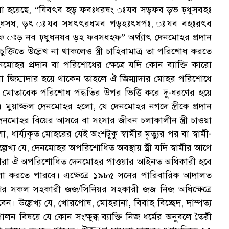
লা হয়েছে, “যিবৎব হড় ফবঃধরষং ঃযব সড়ফব ড়ভ ঢ়ধুসবহঃ
ধসধ, ড়ৎ ঃযব সধৎৎরধমব পড়হঃৎধপঃ, ঃযব বহঃরৎব
ড় নব ঢ়ধুধনষব ড়হ ফবসধহফ” অর্থ্যাৎ দেনমোহর প্রদান
ুক্তিতে উল্লেখ না থাকলেও স্ত্রী চাহিবামাত্র তা পরিশোধ করতে
োহর প্রদান বা পরিশোধের ক্ষেত্রে যদি কোন ব্যাক্তি কারো
্ব বা জিম্মাদার হয়ে থাকেন তাহলে ঐ জিম্মাদার মোহর পরিশোধে
্ত মোতাবেক পরিশোধ পদ্ধতির উপর ভিত্তি করে দু-ধরণের হয়ে
)। মুয়াজ্জল দেনমোহর হলো, যে দেনমোহর নগদে স্ত্রীকে প্রদান
 দেনমোহর বিয়ের আসরে বা সংসার জীবন চলাকালীন স্ত্রী চাওয়া
্য্যকৃত মোহরের যেই অংশটুকু স্বামীর মৃত্যুর পর বা স্বামী-
্লেখ্য যে, দেনমোহর অপরিশোধিত অবস্থায় স্ত্রী যদি স্বামীর আগে
াধিকারীরা ঐ অপরিশোধিত দেনমোহর পাওয়ার আইনত অধিকারী হবে
ামলা করতে পারবে। এক্ষেত্রে ১৯৮৫ সনের পারিবারিক আদালত
েশের সকল সহকারী জজ/সিনিয়র সহকারী জজ নিজ অধিক্ষেত্রে
 উল্লেখ্য যে, খোরপোষ, মোহরানা, বিবাহ বিচ্ছেদ, দাম্পত্য
িপালন বিষয়ে যে কোন সংক্ষুব্ধ ব্যাক্তি নিজ ধর্মের অনুবলে তৈরী