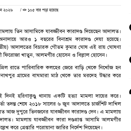
ুন ২০২৬
/
১০৫ বার পড়া হয়েছে
্যা মামলায় তিন আসামিকে যাবজ্জীবন কারাদণ্ড দিয়েছেন আদালত।
 অনাদায়ে আরও ১ বছরের বিনাশ্রম কারাদণ্ড দেয়া হয়েছে।
(দ্বিতীয়) আদালতের বিচারক গৌতম কুমার ঘোষ এই রায় ঘোষণা
্ত্রী ফিরোজা খাতুন, আলমগীর হোসেন ও বিল্লাল হোসেন।
্রিল রাতে পারিবারিক কলহের জেরে বাড়ি থেকে নিখোঁজ হন
পীনাথপুর গ্রামের বাঘমারা মাঠ থেকে তার মরদেহ উদ্ধার করে
দিনই হরিণাকুণ্ডু থানায় একটি হত্যা মামলা দায়ের করে।
কর্তা তদন্ত শেষে ২০১৮ সালের ৬ জুন আদালতে চার্জশিট দাখিল
 আদালত আজ দুপুরে তিনজনের যাবজ্জীবন কারাদণ্ড দেন। এ মামলায়
লত। মামলায় যাবজ্জীবন কারা দণ্ডপ্রাপ্ত আসামি আলমগীর
খ করে গ্রেপ্তারি পরোয়ানা জারির নির্দেশ দিয়েছেন।