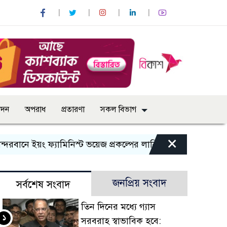
োদন
অপরাধ
প্রতারণা
সকল বিভাগ
×
ানে ইয়ং ফ্যামিনিস্ট ভয়েজ প্রকল্পের লার্নিং শেয়ারিং কর্মশালা অনুষ্
জনপ্রিয় সংবাদ
সর্বশেষ সংবাদ
তিন দিনের মধ্যে গ্যাস
১
সরবরাহ স্বাভাবিক হবে: