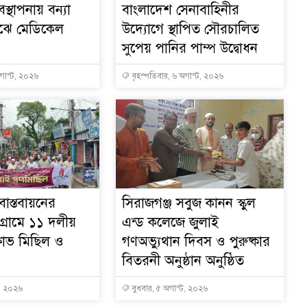
বস্থাপনায় বন্যা
বাংলাদেশ সেনাবাহিনীর
ক
মাঝে মেডিকেল
উদ্যোগে স্থাপিত সৌরচালিত
সুপেয় পানির পাম্প উদ্বোধন
অগাস্ট, ২০২৬
বৃহস্পতিবার, ৬ অগাস্ট, ২০২৬
স
াস্তবায়নের
সিরাজগঞ্জ সবুজ কানন স্কুল
গ্রামে ১১ দলীয়
এন্ড কলেজে জুলাই
্ষোভ মিছিল ও
গণঅভ্যুথান দিবস ও পুরুষ্কার
বিতরনী অনুষ্ঠান অনুষ্ঠিত
ট, ২০২৬
বুধবার, ৫ অগাস্ট, ২০২৬