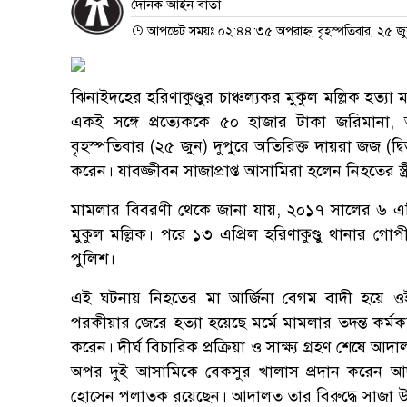
দৈনিক আইন বার্তা
আপডেট সময়ঃ ০২:৪৪:৩৫ অপরাহ্ন, বৃহস্পতিবার, ২৫ জ
ঝিনাইদহের হরিণাকুণ্ডুর চাঞ্চল্যকর মুকুল মল্লিক হত
একই সঙ্গে প্রত্যেককে ৫০ হাজার টাকা জরিমানা,
বৃহস্পতিবার (২৫ জুন) দুপুরে অতিরিক্ত দায়রা জজ 
করেন। যাবজ্জীবন সাজাপ্রাপ্ত আসামিরা হলেন নিহতের স
মামলার বিবরণী থেকে জানা যায়, ২০১৭ সালের ৬ এপ
মুকুল মল্লিক। পরে ১৩ এপ্রিল হরিণাকুণ্ডু থানার গো
পুলিশ।
এই ঘটনায় নিহতের মা আর্জিনা বেগম বাদী হয়ে ওই 
পরকীয়ার জেরে হত্যা হয়েছে মর্মে মামলার তদন্ত কর্ম
করেন। দীর্ঘ বিচারিক প্রক্রিয়া ও সাক্ষ্য গ্রহণ শেষে
অপর দুই আসামিকে বেকসুর খালাস প্রদান করেন আদা
হোসেন পলাতক রয়েছেন। আদালত তার বিরুদ্ধে সাজা উল্লে