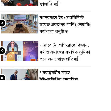
জ্বালানি মন্ত্রী
বান্দরবানে ইয়ং ফ্যামিনিস্ট
২
ভয়েজ প্রকল্পের লার্নিং শেয়ারিং
কর্মশালা অনুষ্ঠিত
ডায়াবেটিস প্রতিরোধে বিজ্ঞান,
৩
ধর্ম ও সমাজের সমন্বিত ভূমিকা
প্রয়োজন : স্বাস্থ্য প্রতিমন্ত্রী
পররাষ্ট্রমন্ত্রীর কা‌ছে
৪
ইউএনডিপির আবাসিক
প্রতিনিধির পরিচয়পত্র পেশ
শেয়ার কেলেঙ্কারি: সাকিবের
৫
বিরুদ্ধে তদন্ত শেষ পর্যায়ে, দ্রুত