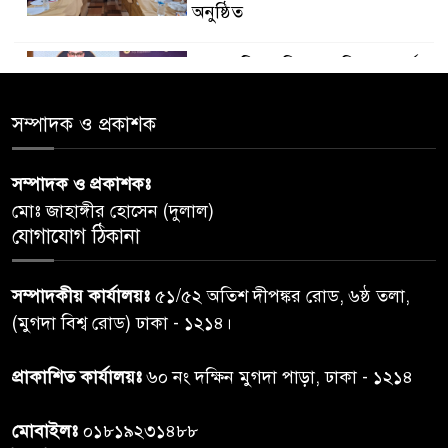
অনুষ্ঠিত
ডায়াবেটিস প্রতিরোধে বিজ্ঞান, ধর্ম ও
৫
সমাজের সমন্বিত ভূমিকা প্রয়োজন :
স্বাস্থ্য প্রতিমন্ত্রী
সম্পাদক ও প্রকাশক
পররাষ্ট্রমন্ত্রীর কা‌ছে ইউএনডিপির
সম্পাদক ও প্রকাশকঃ
৬
আবাসিক প্রতিনিধির পরিচয়পত্র
মোঃ জাহাঙ্গীর হোসেন (দুলাল)
পেশ
যোগাযোগ ঠিকানা
শেয়ার কেলেঙ্কারি: সাকিবের বিরুদ্ধে
৭
সম্পাদকীয় কার্যালয়ঃ
৫১/৫২ অতিশ দীপঙ্কর রোড, ৬ষ্ঠ তলা,
তদন্ত শেষ পর্যায়ে, দ্রুত চার্জশিট
(মুগদা বিশ্ব রোড) ঢাকা - ১২১৪।
রাতের মধ্যে ঢাকাসহ ১০ অঞ্চলে
প্রাকাশিত কার্যালয়ঃ
৬০ নং দক্ষিন মুগদা পাড়া, ঢাকা - ১২১৪
৮
ঝড়বৃষ্টির পূর্বাভাস
মোবাইলঃ
০১৮১৯২৩১৪৮৮