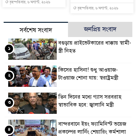
বৃহস্পতিবার, ৬ অগাস্ট, ২০২৬
বৃহস্পতিবার, ৬ অগাস্ট, ২০২৬
জনপ্রিয় সংবাদ
সর্বশেষ সংবাদ
বগুড়ায় প্রাইভেটকারের ধাক্কায় স্বামী-
১
স্ত্রী নিহত
কিসের হাসিনা! শুধু আওয়াজ-
২
টাওয়াজ শোনা যায়: স্বরাষ্ট্রমন্ত্রী
তিন দিনের মধ্যে গ্যাস সরবরাহ
৩
স্বাভাবিক হবে: জ্বালানি মন্ত্রী
বান্দরবানে ইয়ং ফ্যামিনিস্ট ভয়েজ
৪
প্রকল্পের লার্নিং শেয়ারিং কর্মশালা