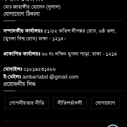
৬
আবাসিক প্রতিনিধির পরিচয়পত্র
মোঃ জাহাঙ্গীর হোসেন (দুলাল)
পেশ
যোগাযোগ ঠিকানা
শেয়ার কেলেঙ্কারি: সাকিবের বিরুদ্ধে
৭
সম্পাদকীয় কার্যালয়ঃ
৫১/৫২ অতিশ দীপঙ্কর রোড, ৬ষ্ঠ তলা,
তদন্ত শেষ পর্যায়ে, দ্রুত চার্জশিট
(মুগদা বিশ্ব রোড) ঢাকা - ১২১৪।
রাতের মধ্যে ঢাকাসহ ১০ অঞ্চলে
প্রাকাশিত কার্যালয়ঃ
৬০ নং দক্ষিন মুগদা পাড়া, ঢাকা - ১২১৪
৮
ঝড়বৃষ্টির পূর্বাভাস
মোবাইলঃ
০১৮১৯২৩১৪৮৮
প্রধানমন্ত্রীর সঙ্গে দেখা করে স্বপ্নপূরণ
ই-মেইলঃ
ainbartabd @gmail.com
৯
অনুশ্রীর, মিলল হারমোনিয়াম
প্রয়োজনীয় লিঙ্ক
উপহার
গোপনীয়তার নীতি
নীতিশর্তাবলী
যোগাযোগ
২০ আগস্ট রাষ্ট্রপতি নির্বাচন,
১০
তফসিল প্রকাশ নির্বাচন কমিশনের