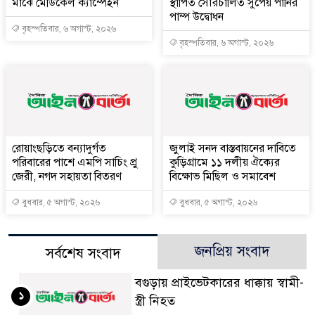
মাঝে মেডিকেল ক্যাম্পেইন
স্থাপিত সৌরচালিত সুপেয় পানির
পাম্প উদ্বোধন
বৃহস্পতিবার, ৬ অগাস্ট, ২০২৬
বৃহস্পতিবার, ৬ অগাস্ট, ২০২৬
রোয়াংছড়িতে বন্যাদুর্গত
জুলাই সনদ বাস্তবায়নের দাবিতে
পরিবারের পাশে এমপি সাচিং প্রু
কুড়িগ্রামে ১১ দলীয় ঐক্যের
জেরী, নগদ সহায়তা বিতরণ
বিক্ষোভ মিছিল ও সমাবেশ
বুধবার, ৫ অগাস্ট, ২০২৬
বুধবার, ৫ অগাস্ট, ২০২৬
জনপ্রিয় সংবাদ
সর্বশেষ সংবাদ
বগুড়ায় প্রাইভেটকারের ধাক্কায় স্বামী-
১
স্ত্রী নিহত