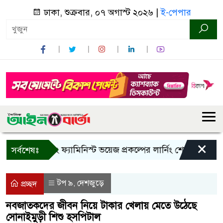
ঢাকা, শুক্রবার, ০৭ অগাস্ট ২০২৬ |
ই-পেপার
×
্দরবানে ইয়ং ফ্যামিনিস্ট ভয়েজ প্রকল্পের লার্নিং শেয়ারিং কর্মশালা অ
সর্বশেষঃ
টপ ৯
দেশজুড়ে
,
প্রচ্ছদ
নবজাতকদের জীবন নিয়ে টাকার খেলায় মেতে উঠেছে
সোনাইমুড়ী শিশু হসপিটাল