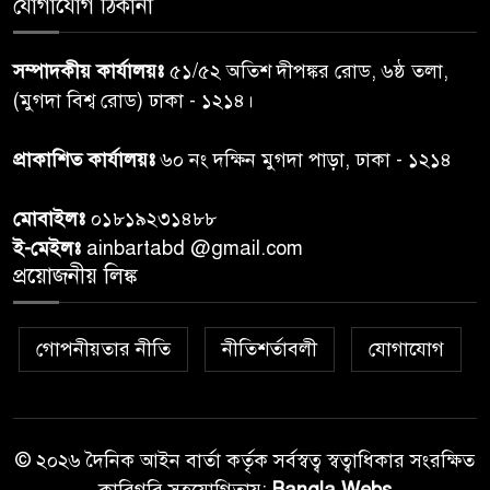
যোগাযোগ ঠিকানা
প্রধানমন্ত্রীর সঙ্গে দেখা করে স্বপ্নপূরণ
৭
সম্পাদকীয় কার্যালয়ঃ
৫১/৫২ অতিশ দীপঙ্কর রোড, ৬ষ্ঠ তলা,
অনুশ্রীর, মিলল হারমোনিয়াম
(মুগদা বিশ্ব রোড) ঢাকা - ১২১৪।
উপহার
প্রাকাশিত কার্যালয়ঃ
৬০ নং দক্ষিন মুগদা পাড়া, ঢাকা - ১২১৪
২০ আগস্ট রাষ্ট্রপতি নির্বাচন,
৮
তফসিল প্রকাশ নির্বাচন কমিশনের
মোবাইলঃ
০১৮১৯২৩১৪৮৮
ই-মেইলঃ
ainbartabd @gmail.com
বান্দরবান বিজিবি সেক্টর সদর দপ্তর
প্রয়োজনীয় লিঙ্ক
৯
এর ব্যবস্থাপনায় বন্যা দুর্গতদের
মাঝে মেডিকেল ক্যাম্পেইন
গোপনীয়তার নীতি
নীতিশর্তাবলী
যোগাযোগ
বান্দরবানের লংলেই পাড়ায়
১০
বাংলাদেশ সেনাবাহিনীর উদ্যোগে
স্থাপিত সৌরচালিত সুপেয় পানির
পাম্প উদ্বোধন
© ২০২৬ দৈনিক আইন বার্তা কর্তৃক সর্বস্বত্ব স্বত্বাধিকার সংরক্ষিত
কারিগরি সহযোগিতায়:
Bangla Webs