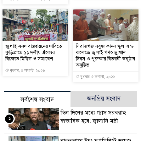
জুলাই সনদ বাস্তবায়নের দাবিতে
সিরাজগঞ্জ সবুজ কানন স্কুল এন্ড
কুড়িগ্রামে ১১ দলীয় ঐক্যের
কলেজে জুলাই গণঅভ্যুথান
বিক্ষোভ মিছিল ও সমাবেশ
দিবস ও পুরুষ্কার বিতরনী অনুষ্ঠান
অনুষ্ঠিত
বুধবার, ৫ অগাস্ট, ২০২৬
বুধবার, ৫ অগাস্ট, ২০২৬
জনপ্রিয় সংবাদ
সর্বশেষ সংবাদ
তিন দিনের মধ্যে গ্যাস সরবরাহ
১
স্বাভাবিক হবে: জ্বালানি মন্ত্রী
বান্দরবানে ইয়ং ফ্যামিনিস্ট ভয়েজ