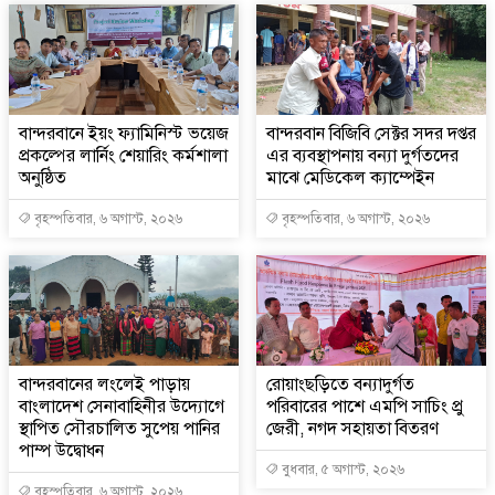
বান্দরবানে ইয়ং ফ্যামিনিস্ট ভয়েজ
বান্দরবান বিজিবি সেক্টর সদর দপ্তর
প্রকল্পের লার্নিং শেয়ারিং কর্মশালা
এর ব্যবস্থাপনায় বন্যা দুর্গতদের
অনুষ্ঠিত
মাঝে মেডিকেল ক্যাম্পেইন
বৃহস্পতিবার, ৬ অগাস্ট, ২০২৬
বৃহস্পতিবার, ৬ অগাস্ট, ২০২৬
বান্দরবানের লংলেই পাড়ায়
রোয়াংছড়িতে বন্যাদুর্গত
বাংলাদেশ সেনাবাহিনীর উদ্যোগে
পরিবারের পাশে এমপি সাচিং প্রু
স্থাপিত সৌরচালিত সুপেয় পানির
জেরী, নগদ সহায়তা বিতরণ
পাম্প উদ্বোধন
বুধবার, ৫ অগাস্ট, ২০২৬
বৃহস্পতিবার, ৬ অগাস্ট, ২০২৬