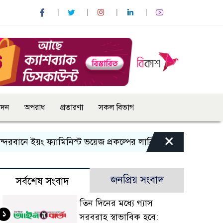
োদন
অপরাধ
প্রতারণা
সকল বিভাগ
×
ানে ইয়ং ফ্যামিনিস্ট ভয়েজ প্রকল্পের লার্নিং শেয়ারিং কর্মশালা অনুষ্ঠ
জনপ্রিয় সংবাদ
সর্বশেষ সংবাদ
তিন দিনের মধ্যে গ্যাস
১
সরবরাহ স্বাভাবিক হবে: