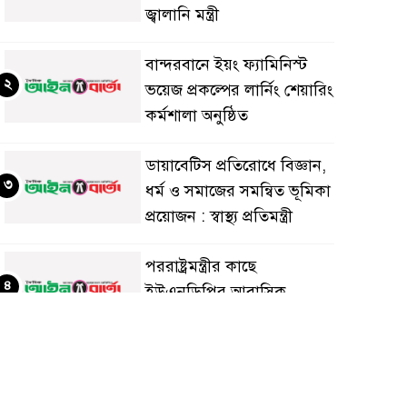
জ্বালানি মন্ত্রী
বান্দরবানে ইয়ং ফ্যামিনিস্ট
২
ভয়েজ প্রকল্পের লার্নিং শেয়ারিং
কর্মশালা অনুষ্ঠিত
ডায়াবেটিস প্রতিরোধে বিজ্ঞান,
৩
ধর্ম ও সমাজের সমন্বিত ভূমিকা
প্রয়োজন : স্বাস্থ্য প্রতিমন্ত্রী
পররাষ্ট্রমন্ত্রীর কা‌ছে
৪
ইউএনডিপির আবাসিক
প্রতিনিধির পরিচয়পত্র পেশ
শেয়ার কেলেঙ্কারি: সাকিবের
৫
বিরুদ্ধে তদন্ত শেষ পর্যায়ে, দ্রুত