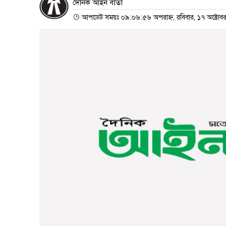
দৈনিক আইন বার্তা
আপডেট সময়ঃ ০৯:০৬:৫৬ অপরাহ্ন, রবিবার, ১৭ অক্টোব