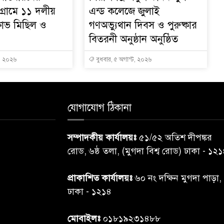
গ্রামে ১১ দলীয়
এন্ড কলেজে জুলাই
্ষোভ মিছিল ও
গণঅভ্যুথান দিবস ও পুরুষ্কার
বিতরনী অনুষ্ঠান অনুষ্ঠিত
ট, ২০২৬
বুধবার, ৫ অগাস্ট, ২০২৬
যোগাযোগ ঠিকানা
সম্পাদকীয় কার্যালয়ঃ
৫১/৫২ অতিশ দীপঙ্কর
রোড, ৬ষ্ঠ তলা, (মুগদা বিশ্ব রোড) ঢাকা - ১২
প্রাকাশিত কার্যালয়ঃ
৬০ নং দক্ষিন মুগদা পাড়া,
ঢাকা - ১২১৪
মোবাইলঃ
০১৮১৯২৩১৪৮৮