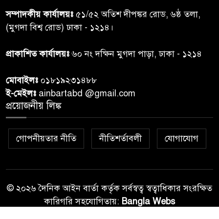
সম্পাদকীয় কার্যালয়ঃ
৫১/৫২ অতিশ দীপঙ্কর রোড, ৬ষ্ঠ তলা,
কুলাউড়া সীমান্তে বিএসএফের
(মুগদা বিশ্ব রোড) ঢাকা - ১২১৪।
৮
গুলিতে বাংলাদেশি যুবক নিহত
প্রাকাশিত কার্যালয়ঃ
৬০ নং দক্ষিন মুগদা পাড়া, ঢাকা - ১২১৪
বাংলাদেশি বৃদ্ধকে বিএসএফ ধরে
৯
মোবাইলঃ
০১৮১৯২৩১৪৮৮
নেওয়ার পর ভারতীয় নাগরিক আটক
ই-মেইলঃ
ainbartabd @gmail.com
প্রয়োজনীয় লিঙ্ক
বগুড়ায় প্রাইভেটকারের ধাক্কায় স্বামী-
১০
স্ত্রী নিহত
গোপনীয়তার নীতি
নীতিশর্তাবলী
যোগাযোগ
© ২০২৬ দৈনিক আইন বার্তা কর্তৃক সর্বস্বত্ব স্বত্বাধিকার সংরক্ষিত
কারিগরি সহযোগিতায়:
Bangla Webs