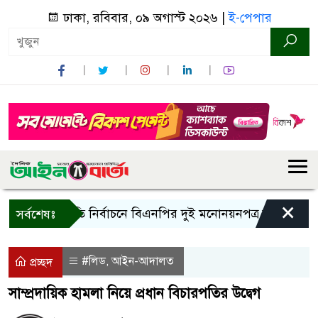
ঢাকা, রবিবার, ০৯ অগাস্ট ২০২৬ |
ই-পেপার
×
র
রাষ্ট্রপতি নির্বাচনে বিএনপির দুই মনোনয়নপত্র সংগ্রহ
কাল
সর্বশেষঃ
#লিড
আইন-আদালত
,
প্রচ্ছদ
সাম্প্রদায়িক হামলা নিয়ে প্রধান বিচারপতির উদ্বেগ