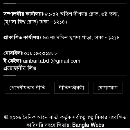
৬
দোয়া মাহফিল ও ৯৩ জন দুস্থের
সম্পাদকীয় কার্যালয়ঃ
৫১/৫২ অতিশ দীপঙ্কর রোড, ৬ষ্ঠ তলা,
মাঝে ১৩ লক্ষ ১৫ হাজার টাকা
বিতরণ
(মুগদা বিশ্ব রোড) ঢাকা - ১২১৪।
বান্দরবানে বন্যায় ক্ষতিগ্রস্তদের
প্রাকাশিত কার্যালয়ঃ
৬০ নং দক্ষিন মুগদা পাড়া, ঢাকা - ১২১৪
৭
বিএনপি”র ত্রাণ বিতরণ
মোবাইলঃ
০১৮১৯২৩১৪৮৮
ই-মেইলঃ
ainbartabd @gmail.com
দক্ষিণ চট্টগ্রামের এক অসহায় ও
প্রয়োজনীয় লিঙ্ক
৮
আশ্রয়হীন পরিবারের পাশে দাঁড়িয়ে
দৃষ্টান্ত স্থাপন করেছে “চট্টলা ব্লাড
ডোনার্স ক্লাব” এবং “হাসিমুখ পরিবার”
গোপনীয়তার নীতি
নীতিশর্তাবলী
যোগাযোগ
শেখ হাসিনার বক্তব্য প্রচার করলে
৯
আইনানুগ ব্যবস্থা: তথ্য উপদেষ্টা
© ২০২৬ দৈনিক আইন বার্তা কর্তৃক সর্বস্বত্ব স্বত্বাধিকার সংরক্ষিত
কারিগরি সহযোগিতায়:
Bangla Webs
জবিতে ছাত্রদল-শিবির সংঘর্ষ, ভিপি-