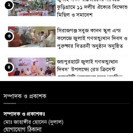
২
কুড়িগ্রামে ১১ দলীয় ঐক্যের বিক্ষোভ
মিছিল ও সমাবেশ
সিরাজগঞ্জ সবুজ কানন স্কুল এন্ড
৩
কলেজে জুলাই গণঅভ্যুথান দিবস ও
পুরুষ্কার বিতরনী অনুষ্ঠান অনুষ্ঠিত
জয়পুরহাটে জুলাই গণঅভ্যুত্থান
৪
দিবস’ উপলক্ষ্যে রেড ক্রিসেন্ট
সোসাইটি আলোচনা সভা অনুষ্ঠিত
‘জুলাইয়ের চেতনায় গড়িব দেশ’,
সম্পাদক ও প্রকাশক
৫
লামায় যথাযোগ্য মর্যাদায় পালিত
হইল ‘জুলাই গণ-অভ্যুত্থান
সম্পাদক ও প্রকাশকঃ
দিবস-২০২৬’।
মোঃ জাহাঙ্গীর হোসেন (দুলাল)
যোগাযোগ ঠিকানা
নরসিংদীতে জুলাই শহীদদের স্মরণে