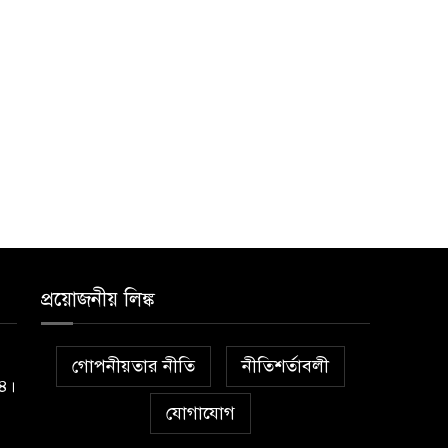
্যাম্পেইন
বান্দরবানের লংলেই পাড়ায়
১০
বাংলাদেশ সেনাবাহিনীর
উদ্যোগে স্থাপিত সৌরচালিত
ুপেয় পানির পাম্প উদ্বোধন
প্রয়োজনীয় লিঙ্ক
গোপনীয়তার নীতি
নীতিশর্তাবলী
১৪।
যোগাযোগ