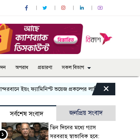
োদন
অপরাধ
প্রতারণা
সকল বিভাগ
×
বানে ইয়ং ফ্যামিনিস্ট ভয়েজ প্রকল্পের লার্নিং শেয়ারিং কর্মশালা অনুষ্
জনপ্রিয় সংবাদ
সর্বশেষ সংবাদ
তিন দিনের মধ্যে গ্যাস
১
সরবরাহ স্বাভাবিক হবে: