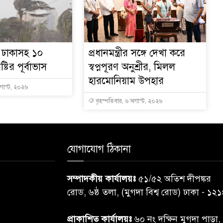
ক
ে ঢাকাসহ ১০
প্রধানমন্ত্রীর সঙ্গে দেখা করে
্টির পূর্বাভাস
স্বপ্নপূরণ অনুশ্রীর, মিলল
হারমোনিয়াম উপহার
স
অগাস্ট, ২০২৬
বৃহস্পতিবার, ৬ অগাস্ট, ২০২৬
যোগাযোগ ঠিকানা
সম্পাদকীয় কার্যালয়ঃ
৫১/৫২ অতিশ দীপঙ্কর
রোড, ৬ষ্ঠ তলা, (মুগদা বিশ্ব রোড) ঢাকা - ১২
প্রাকাশিত কার্যালয়ঃ
৬০ নং দক্ষিন মুগদা পাড়া,