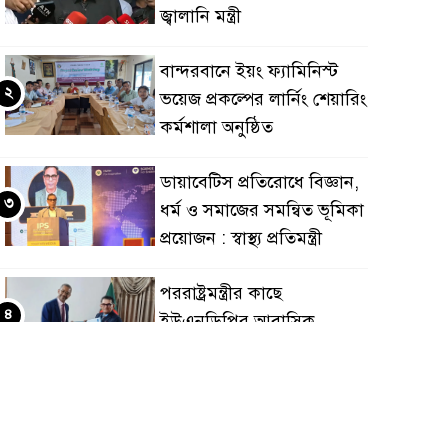
জ্বালানি মন্ত্রী
বান্দরবানে ইয়ং ফ্যামিনিস্ট
২
ভয়েজ প্রকল্পের লার্নিং শেয়ারিং
কর্মশালা অনুষ্ঠিত
ডায়াবেটিস প্রতিরোধে বিজ্ঞান,
৩
ধর্ম ও সমাজের সমন্বিত ভূমিকা
প্রয়োজন : স্বাস্থ্য প্রতিমন্ত্রী
পররাষ্ট্রমন্ত্রীর কা‌ছে
৪
ইউএনডিপির আবাসিক
প্রতিনিধির পরিচয়পত্র পেশ
শেয়ার কেলেঙ্কারি: সাকিবের
৫
বিরুদ্ধে তদন্ত শেষ পর্যায়ে, দ্রুত