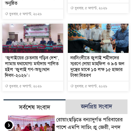
অনুষ্ঠিত
বুধবার, ৫ অগাস্ট, ২০২৬
বুধবার, ৫ অগাস্ট, ২০২৬
‘জুলাইয়ের চেতনায় গড়িব দেশ’,
নরসিংদীতে জুলাই শহীদদের
লামায় যথাযোগ্য মর্যাদায় পালিত
স্মরণে দোয়া মাহফিল ও ৯৩ জন
হইল ‘জুলাই গণ-অভ্যুত্থান
দুস্থের মাঝে ১৩ লক্ষ ১৫ হাজার
দিবস-২০২৬’।
টাকা বিতরণ
বুধবার, ৫ অগাস্ট, ২০২৬
বুধবার, ৫ অগাস্ট, ২০২৬
জনপ্রিয় সংবাদ
সর্বশেষ সংবাদ
রোয়াংছড়িতে বন্যাদুর্গত পরিবারের
১
পাশে এমপি সাচিং প্রু জেরী, নগদ