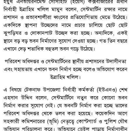
ইয়ুথ এনভায়রনমেন্ট সোসাইটি (ইয়েস) কক্সবাজারের প্রধান
নির্বাহী ইব্রাহিম খলিল মামুন বলেন, সেন্টমার্টিন রক্ষার নামে
প্রশাসন ও প্রভাবশালীরা ধ্বংসের প্রতিযোগিতায় মেতে উঠেছে।
একদিকে স্থাপনা উচ্ছেদের নামে প্রচার চালিয়ে ছোট ছোট
ঝুপড়িঘর ও দোকানপাট উচ্ছেদ করা হচ্ছে। অন্যদিকে, একই
স্থানে বড় বড় ভবন নির্মাণের সুযোগ দেওয়া হচ্ছে। গত তিন বছরে
এখানে দেড় শতাধিক বহুতল ভবন গড়ে উঠেছে।
পরিবেশ অধিদপ্তর ও সেন্টমার্টিনের স্থানীয় প্রশাসনের উদাসীনতা
এবং সহায়তায় এখানে ভবন নির্মাণ হচ্ছে বলেও অভিযোগ করেন
ইব্রাহিম খলিল।
এ বিষয়ে টেকনাফ উপজেলা নির্বাহী কর্মকর্তা (ইউএনও) শেখ
এহসান উদ্দিন বলেন, সেন্টমার্টিনে নতুন করে কোনো ভবন
নির্মাণ করার সুযোগ নেই। যে ভবনটি নির্মাণ করা হচ্ছে তাদের
পরিবেশ অধিদপ্তর থেকে তলব করা হয়েছে। কয়েকদিন আগে
সহকারী কমিশনারের (ভূমি) নেতৃত্বে কোস্টগার্ড ও পুলিশ যৌথ
অভিযান পরিচালনা করে। অভিযানে ডেইল পাড়ায় নির্মাণাধীন