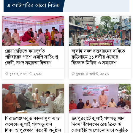
এ ক্যাটাগরির আরো নিউজ
রোয়াংছড়িতে বন্যাদুর্গত
জুলাই সনদ বাস্তবায়নের দাবিতে
পরিবারের পাশে এমপি সাচিং প্রু
কুড়িগ্রামে ১১ দলীয় ঐক্যের
জেরী, নগদ সহায়তা বিতরণ
বিক্ষোভ মিছিল ও সমাবেশ
বুধবার, ৫ অগাস্ট, ২০২৬
বুধবার, ৫ অগাস্ট, ২০২৬
সিরাজগঞ্জ সবুজ কানন স্কুল এন্ড
জয়পুরহাটে জুলাই গণঅভ্যুত্থান
কলেজে জুলাই গণঅভ্যুথান
দিবস’ উপলক্ষ্যে রেড ক্রিসেন্ট
দিবস ও পুরুষ্কার বিতরনী অনুষ্ঠান
সোসাইটি আলোচনা সভা অনুষ্ঠিত