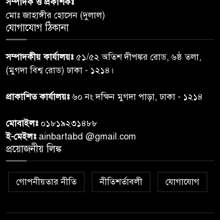
সম্পাদক ও প্রকাশকঃ
দিবস-২০২৬’।
মোঃ জাহাঙ্গীর হোসেন (দুলাল)
যোগাযোগ ঠিকানা
নরসিংদীতে জুলাই শহীদদের স্মরণে
৬
দোয়া মাহফিল ও ৯৩ জন দুস্থের
সম্পাদকীয় কার্যালয়ঃ
৫১/৫২ অতিশ দীপঙ্কর রোড, ৬ষ্ঠ তলা,
মাঝে ১৩ লক্ষ ১৫ হাজার টাকা
বিতরণ
(মুগদা বিশ্ব রোড) ঢাকা - ১২১৪।
বান্দরবানে বন্যায় ক্ষতিগ্রস্তদের
প্রাকাশিত কার্যালয়ঃ
৬০ নং দক্ষিন মুগদা পাড়া, ঢাকা - ১২১৪
৭
বিএনপি”র ত্রাণ বিতরণ
মোবাইলঃ
০১৮১৯২৩১৪৮৮
ই-মেইলঃ
ainbartabd @gmail.com
দক্ষিণ চট্টগ্রামের এক অসহায় ও
প্রয়োজনীয় লিঙ্ক
৮
আশ্রয়হীন পরিবারের পাশে দাঁড়িয়ে
দৃষ্টান্ত স্থাপন করেছে “চট্টলা ব্লাড
ডোনার্স ক্লাব” এবং “হাসিমুখ পরিবার”
গোপনীয়তার নীতি
নীতিশর্তাবলী
যোগাযোগ
শেখ হাসিনার বক্তব্য প্রচার করলে
৯
আইনানুগ ব্যবস্থা: তথ্য উপদেষ্টা