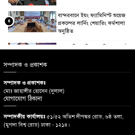
বান্দরবানে ইয়ং ফ্যামিনিস্ট ভয়েজ
৪
প্রকল্পের লার্নিং শেয়ারিং কর্মশালা
অনুষ্ঠিত
ডায়াবেটিস প্রতিরোধে বিজ্ঞান, ধর্ম ও
৫
সমাজের সমন্বিত ভূমিকা প্রয়োজন :
স্বাস্থ্য প্রতিমন্ত্রী
সম্পাদক ও প্রকাশক
পররাষ্ট্রমন্ত্রীর কা‌ছে ইউএনডিপির
সম্পাদক ও প্রকাশকঃ
৬
আবাসিক প্রতিনিধির পরিচয়পত্র
মোঃ জাহাঙ্গীর হোসেন (দুলাল)
পেশ
যোগাযোগ ঠিকানা
শেয়ার কেলেঙ্কারি: সাকিবের বিরুদ্ধে
৭
সম্পাদকীয় কার্যালয়ঃ
৫১/৫২ অতিশ দীপঙ্কর রোড, ৬ষ্ঠ তলা,
তদন্ত শেষ পর্যায়ে, দ্রুত চার্জশিট
(মুগদা বিশ্ব রোড) ঢাকা - ১২১৪।