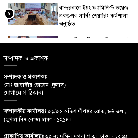
বান্দরবানে ইয়ং ফ্যামিনিস্ট ভয়েজ
৪
প্রকল্পের লার্নিং শেয়ারিং কর্মশালা
অনুষ্ঠিত
ডায়াবেটিস প্রতিরোধে বিজ্ঞান, ধর্ম ও
৫
সমাজের সমন্বিত ভূমিকা প্রয়োজন :
স্বাস্থ্য প্রতিমন্ত্রী
সম্পাদক ও প্রকাশক
পররাষ্ট্রমন্ত্রীর কা‌ছে ইউএনডিপির
সম্পাদক ও প্রকাশকঃ
৬
আবাসিক প্রতিনিধির পরিচয়পত্র
মোঃ জাহাঙ্গীর হোসেন (দুলাল)
পেশ
যোগাযোগ ঠিকানা
শেয়ার কেলেঙ্কারি: সাকিবের বিরুদ্ধে
৭
সম্পাদকীয় কার্যালয়ঃ
৫১/৫২ অতিশ দীপঙ্কর রোড, ৬ষ্ঠ তলা,
তদন্ত শেষ পর্যায়ে, দ্রুত চার্জশিট
(মুগদা বিশ্ব রোড) ঢাকা - ১২১৪।
রাতের মধ্যে ঢাকাসহ ১০ অঞ্চলে
প্রাকাশিত কার্যালয়ঃ
৬০ নং দক্ষিন মুগদা পাড়া, ঢাকা - ১২১৪
৮