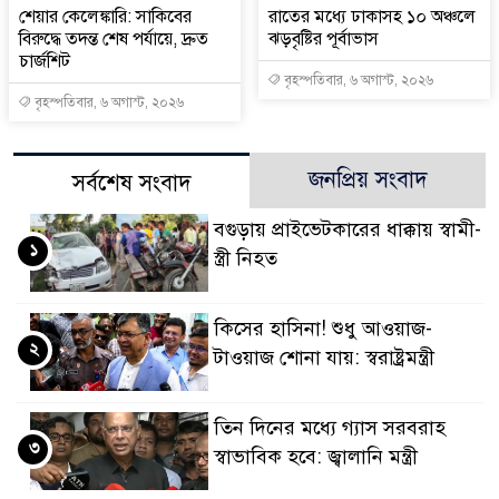
শেয়ার কেলেঙ্কারি: সাকিবের
রাতের মধ্যে ঢাকাসহ ১০ অঞ্চলে
বিরুদ্ধে তদন্ত শেষ পর্যায়ে, দ্রুত
ঝড়বৃষ্টির পূর্বাভাস
চার্জশিট
বৃহস্পতিবার, ৬ অগাস্ট, ২০২৬
বৃহস্পতিবার, ৬ অগাস্ট, ২০২৬
জনপ্রিয় সংবাদ
সর্বশেষ সংবাদ
বগুড়ায় প্রাইভেটকারের ধাক্কায় স্বামী-
১
স্ত্রী নিহত
কিসের হাসিনা! শুধু আওয়াজ-
২
টাওয়াজ শোনা যায়: স্বরাষ্ট্রমন্ত্রী
তিন দিনের মধ্যে গ্যাস সরবরাহ
৩
স্বাভাবিক হবে: জ্বালানি মন্ত্রী