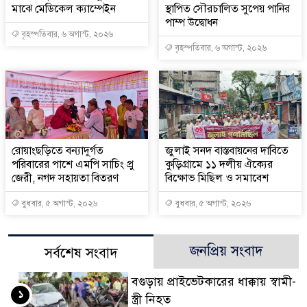
মাঝে মেডিকেল ক্যাম্পেইন
স্থাপিত সৌরচালিত সুপেয় পানির
পাম্প উদ্বোধন
বৃহস্পতিবার, ৬ অগাস্ট, ২০২৬
বৃহস্পতিবার, ৬ অগাস্ট, ২০২৬
রোয়াংছড়িতে বন্যাদুর্গত
জুলাই সনদ বাস্তবায়নের দাবিতে
পরিবারের পাশে এমপি সাচিং প্রু
কুড়িগ্রামে ১১ দলীয় ঐক্যের
জেরী, নগদ সহায়তা বিতরণ
বিক্ষোভ মিছিল ও সমাবেশ
বুধবার, ৫ অগাস্ট, ২০২৬
বুধবার, ৫ অগাস্ট, ২০২৬
জনপ্রিয় সংবাদ
সর্বশেষ সংবাদ
বগুড়ায় প্রাইভেটকারের ধাক্কায় স্বামী-
১
স্ত্রী নিহত