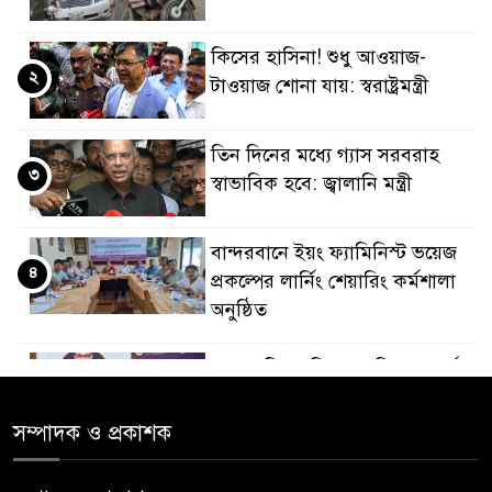
কিসের হাসিনা! শুধু আওয়াজ-
২
টাওয়াজ শোনা যায়: স্বরাষ্ট্রমন্ত্রী
তিন দিনের মধ্যে গ্যাস সরবরাহ
৩
স্বাভাবিক হবে: জ্বালানি মন্ত্রী
বান্দরবানে ইয়ং ফ্যামিনিস্ট ভয়েজ
৪
প্রকল্পের লার্নিং শেয়ারিং কর্মশালা
অনুষ্ঠিত
ডায়াবেটিস প্রতিরোধে বিজ্ঞান, ধর্ম ও
৫
সমাজের সমন্বিত ভূমিকা প্রয়োজন :
স্বাস্থ্য প্রতিমন্ত্রী
সম্পাদক ও প্রকাশক
পররাষ্ট্রমন্ত্রীর কা‌ছে ইউএনডিপির