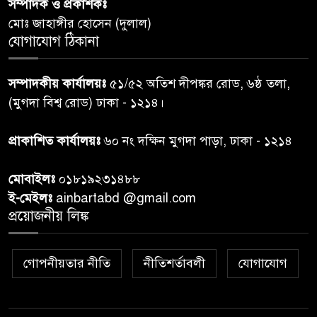
সম্পাদক ও প্রকাশকঃ
৬
আবাসিক প্রতিনিধির পরিচয়পত্র
মোঃ জাহাঙ্গীর হোসেন (দুলাল)
পেশ
যোগাযোগ ঠিকানা
শেয়ার কেলেঙ্কারি: সাকিবের বিরুদ্ধে
৭
সম্পাদকীয় কার্যালয়ঃ
৫১/৫২ অতিশ দীপঙ্কর রোড, ৬ষ্ঠ তলা,
তদন্ত শেষ পর্যায়ে, দ্রুত চার্জশিট
(মুগদা বিশ্ব রোড) ঢাকা - ১২১৪।
রাতের মধ্যে ঢাকাসহ ১০ অঞ্চলে
প্রাকাশিত কার্যালয়ঃ
৬০ নং দক্ষিন মুগদা পাড়া, ঢাকা - ১২১৪
৮
ঝড়বৃষ্টির পূর্বাভাস
মোবাইলঃ
০১৮১৯২৩১৪৮৮
প্রধানমন্ত্রীর সঙ্গে দেখা করে স্বপ্নপূরণ
ই-মেইলঃ
ainbartabd @gmail.com
৯
অনুশ্রীর, মিলল হারমোনিয়াম
প্রয়োজনীয় লিঙ্ক
উপহার
গোপনীয়তার নীতি
নীতিশর্তাবলী
যোগাযোগ
২০ আগস্ট রাষ্ট্রপতি নির্বাচন,
১০
তফসিল প্রকাশ নির্বাচন কমিশনের