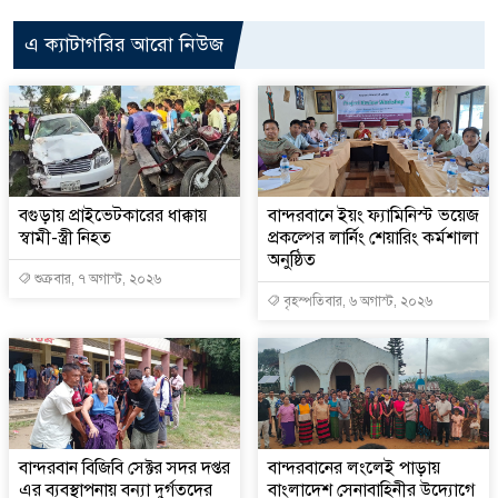
এ ক্যাটাগরির আরো নিউজ
বগুড়ায় প্রাইভেটকারের ধাক্কায়
বান্দরবানে ইয়ং ফ্যামিনিস্ট ভয়েজ
স্বামী-স্ত্রী নিহত
প্রকল্পের লার্নিং শেয়ারিং কর্মশালা
অনুষ্ঠিত
শুক্রবার, ৭ অগাস্ট, ২০২৬
বৃহস্পতিবার, ৬ অগাস্ট, ২০২৬
বান্দরবান বিজিবি সেক্টর সদর দপ্তর
বান্দরবানের লংলেই পাড়ায়
এর ব্যবস্থাপনায় বন্যা দুর্গতদের
বাংলাদেশ সেনাবাহিনীর উদ্যোগে