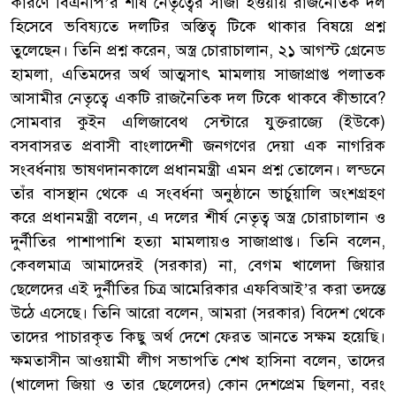
কারণে বিএনপি’র শীর্ষ নেতৃত্বের সাজা হওয়ায় রাজনৈতিক দল
হিসেবে ভবিষ্যতে দলটির অস্তিত্ব টিকে থাকার বিষয়ে প্রশ্ন
তুলেছেন। তিনি প্রশ্ন করেন, অস্ত্র চোরাচালান, ২১ আগস্ট গ্রেনেড
হামলা, এতিমদের অর্থ আত্মসাৎ মামলায় সাজাপ্রাপ্ত পলাতক
আসামীর নেতৃত্বে একটি রাজনৈতিক দল টিকে থাকবে কীভাবে?
সোমবার কুইন এলিজাবেথ সেন্টারে যুক্তরাজ্যে (ইউকে)
বসবাসরত প্রবাসী বাংলাদেশী জনগণের দেয়া এক নাগরিক
সংবর্ধনায় ভাষণদানকালে প্রধানমন্ত্রী এমন প্রশ্ন তোলেন। লন্ডনে
তাঁর বাসস্থান থেকে এ সংবর্ধনা অনুষ্ঠানে ভার্চুয়ালি অংশগ্রহণ
করে প্রধানমন্ত্রী বলেন, এ দলের শীর্ষ নেতৃত্ব অস্ত্র চোরাচালান ও
দুর্নীতির পাশাপাশি হত্যা মামলায়ও সাজাপ্রাপ্ত। তিনি বলেন,
কেবলমাত্র আমাদেরই (সরকার) না, বেগম খালেদা জিয়ার
ছেলেদের এই দুর্নীতির চিত্র আমেরিকার এফবিআই’র করা তদন্তে
উঠে এসেছে। তিনি আরো বলেন, আমরা (সরকার) বিদেশ থেকে
তাদের পাচারকৃত কিছু অর্থ দেশে ফেরত আনতে সক্ষম হয়েছি।
ক্ষমতাসীন আওয়ামী লীগ সভাপতি শেখ হাসিনা বলেন, তাদের
(খালেদা জিয়া ও তার ছেলেদের) কোন দেশপ্রেম ছিলনা, বরং