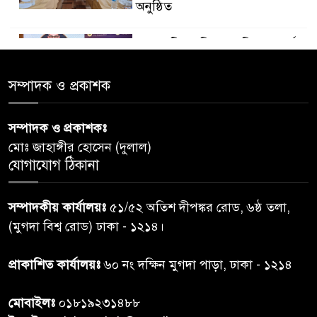
অনুষ্ঠিত
ডায়াবেটিস প্রতিরোধে বিজ্ঞান, ধর্ম ও
৫
সমাজের সমন্বিত ভূমিকা প্রয়োজন :
স্বাস্থ্য প্রতিমন্ত্রী
সম্পাদক ও প্রকাশক
পররাষ্ট্রমন্ত্রীর কা‌ছে ইউএনডিপির
সম্পাদক ও প্রকাশকঃ
৬
আবাসিক প্রতিনিধির পরিচয়পত্র
মোঃ জাহাঙ্গীর হোসেন (দুলাল)
পেশ
যোগাযোগ ঠিকানা
শেয়ার কেলেঙ্কারি: সাকিবের বিরুদ্ধে
৭
সম্পাদকীয় কার্যালয়ঃ
৫১/৫২ অতিশ দীপঙ্কর রোড, ৬ষ্ঠ তলা,
তদন্ত শেষ পর্যায়ে, দ্রুত চার্জশিট
(মুগদা বিশ্ব রোড) ঢাকা - ১২১৪।
রাতের মধ্যে ঢাকাসহ ১০ অঞ্চলে
প্রাকাশিত কার্যালয়ঃ
৬০ নং দক্ষিন মুগদা পাড়া, ঢাকা - ১২১৪
৮
ঝড়বৃষ্টির পূর্বাভাস
মোবাইলঃ
০১৮১৯২৩১৪৮৮