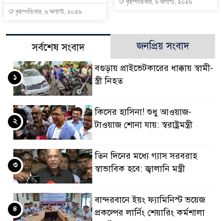
বৃহস্পতিবার, ৬ অগাস্ট, ২০২৬
বৃহস্পতিবার, ৬ অগাস্ট, ২০২৬
জনপ্রিয় সংবাদ
সর্বশেষ সংবাদ
বগুড়ায় প্রাইভেটকারের ধাক্কায় স্বামী-
১
স্ত্রী নিহত
কিসের হাসিনা! শুধু আওয়াজ-
২
টাওয়াজ শোনা যায়: স্বরাষ্ট্রমন্ত্রী
তিন দিনের মধ্যে গ্যাস সরবরাহ
৩
স্বাভাবিক হবে: জ্বালানি মন্ত্রী
বান্দরবানে ইয়ং ফ্যামিনিস্ট ভয়েজ
৪
প্রকল্পের লার্নিং শেয়ারিং কর্মশালা