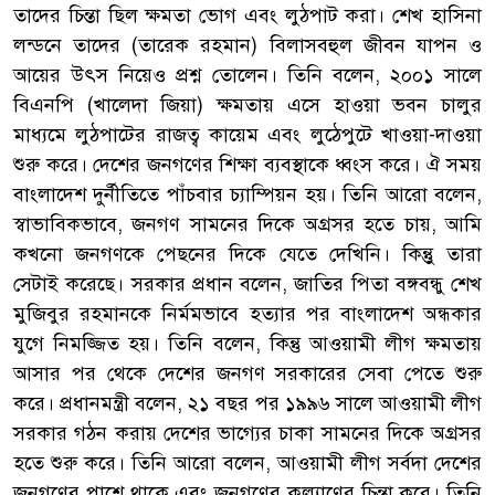
তাদের চিন্তা ছিল ক্ষমতা ভোগ এবং লুঠপাট করা। শেখ হাসিনা
লন্ডনে তাদের (তারেক রহমান) বিলাসবহুল জীবন যাপন ও
আয়ের উৎস নিয়েও প্রশ্ন তোলেন। তিনি বলেন, ২০০১ সালে
বিএনপি (খালেদা জিয়া) ক্ষমতায় এসে হাওয়া ভবন চালুর
মাধ্যমে লুঠপাটের রাজত্ব কায়েম এবং লুঠেপুটে খাওয়া-দাওয়া
শুরু করে। দেশের জনগণের শিক্ষা ব্যবস্থাকে ধ্বংস করে। ঐ সময়
বাংলাদেশ দুর্নীতিতে পাঁচবার চ্যাম্পিয়ন হয়। তিনি আরো বলেন,
স্বাভাবিকভাবে, জনগণ সামনের দিকে অগ্রসর হতে চায়, আমি
কখনো জনগণকে পেছনের দিকে যেতে দেখিনি। কিন্তুু তারা
সেটাই করেছে। সরকার প্রধান বলেন, জাতির পিতা বঙ্গবন্ধু শেখ
মুজিবুর রহমানকে নির্মমভাবে হত্যার পর বাংলাদেশ অন্ধকার
যুগে নিমজ্জিত হয়। তিনি বলেন, কিন্তু আওয়ামী লীগ ক্ষমতায়
আসার পর থেকে দেশের জনগণ সরকারের সেবা পেতে শুরু
করে। প্রধানমন্ত্রী বলেন, ২১ বছর পর ১৯৯৬ সালে আওয়ামী লীগ
সরকার গঠন করায় দেশের ভাগ্যের চাকা সামনের দিকে অগ্রসর
হতে শুরু করে। তিনি আরো বলেন, আওয়ামী লীগ সর্বদা দেশের
জনগণের পাশে থাকে এবং জনগণের কল্যাণের চিন্তা করে। তিনি