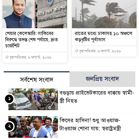
শেয়ার কেলেঙ্কারি: সাকিবের
রাতের মধ্যে ঢাকাসহ ১০ অঞ্চলে
বিরুদ্ধে তদন্ত শেষ পর্যায়ে, দ্রুত
ঝড়বৃষ্টির পূর্বাভাস
চার্জশিট
বৃহস্পতিবার, ৬ অগাস্ট, ২০২৬
বৃহস্পতিবার, ৬ অগাস্ট, ২০২৬
জনপ্রিয় সংবাদ
সর্বশেষ সংবাদ
বগুড়ায় প্রাইভেটকারের ধাক্কায় স্বামী-
১
স্ত্রী নিহত
কিসের হাসিনা! শুধু আওয়াজ-
২
টাওয়াজ শোনা যায়: স্বরাষ্ট্রমন্ত্রী