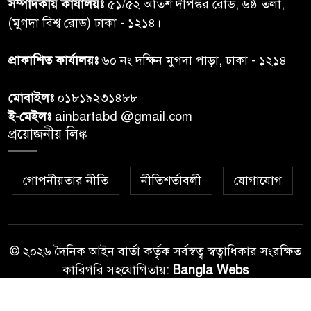
৭
সম্পাদকীয় কার্যালয়ঃ
৫১/৫২ অতিশ দীপঙ্কর রোড, ৬ষ্ঠ তলা,
তদন্ত শেষ পর্যায়ে, দ্রুত চার্জশিট
(মুগদা বিশ্ব রোড) ঢাকা - ১২১৪।
রাতের মধ্যে ঢাকাসহ ১০ অঞ্চলে
প্রাকাশিত কার্যালয়ঃ
৬০ নং দক্ষিন মুগদা পাড়া, ঢাকা - ১২১৪
৮
ঝড়বৃষ্টির পূর্বাভাস
মোবাইলঃ
০১৮১৯২৩১৪৮৮
প্রধানমন্ত্রীর সঙ্গে দেখা করে স্বপ্নপূরণ
ই-মেইলঃ
ainbartabd @gmail.com
৯
অনুশ্রীর, মিলল হারমোনিয়াম
প্রয়োজনীয় লিঙ্ক
উপহার
গোপনীয়তার নীতি
নীতিশর্তাবলী
যোগাযোগ
২০ আগস্ট রাষ্ট্রপতি নির্বাচন,
১০
তফসিল প্রকাশ নির্বাচন কমিশনের
© ২০২৬ দৈনিক আইন বার্তা কর্তৃক সর্বস্বত্ব স্বত্বাধিকার সংরক্ষিত
কারিগরি সহযোগিতায়:
Bangla Webs