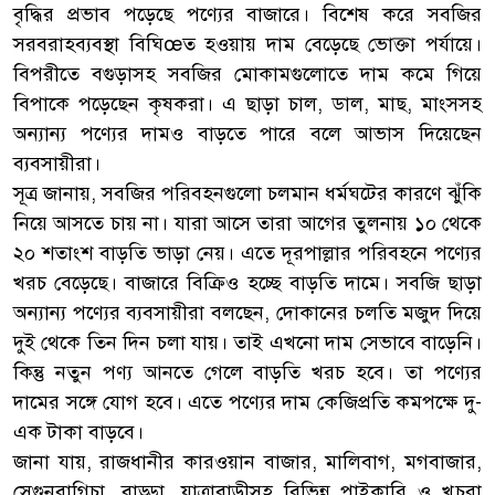
বৃদ্ধির প্রভাব পড়েছে পণ্যের বাজারে। বিশেষ করে সবজির
সরবরাহব্যবস্থা বিঘিœত হওয়ায় দাম বেড়েছে ভোক্তা পর্যায়ে।
বিপরীতে বগুড়াসহ সবজির মোকামগুলোতে দাম কমে গিয়ে
বিপাকে পড়েছেন কৃষকরা। এ ছাড়া চাল, ডাল, মাছ, মাংসসহ
অন্যান্য পণ্যের দামও বাড়তে পারে বলে আভাস দিয়েছেন
ব্যবসায়ীরা।
সূত্র জানায়, সবজির পরিবহনগুলো চলমান ধর্মঘটের কারণে ঝুঁকি
নিয়ে আসতে চায় না। যারা আসে তারা আগের তুলনায় ১০ থেকে
২০ শতাংশ বাড়তি ভাড়া নেয়। এতে দূরপাল্লার পরিবহনে পণ্যের
খরচ বেড়েছে। বাজারে বিক্রিও হচ্ছে বাড়তি দামে। সবজি ছাড়া
অন্যান্য পণ্যের ব্যবসায়ীরা বলছেন, দোকানের চলতি মজুদ দিয়ে
দুই থেকে তিন দিন চলা যায়। তাই এখনো দাম সেভাবে বাড়েনি।
কিন্তু নতুন পণ্য আনতে গেলে বাড়তি খরচ হবে। তা পণ্যের
দামের সঙ্গে যোগ হবে। এতে পণ্যের দাম কেজিপ্রতি কমপক্ষে দু-
এক টাকা বাড়বে।
জানা যায়, রাজধানীর কারওয়ান বাজার, মালিবাগ, মগবাজার,
সেগুনবাগিচা, বাড্ডা, যাত্রাবাড়ীসহ বিভিন্ন পাইকারি ও খুচরা