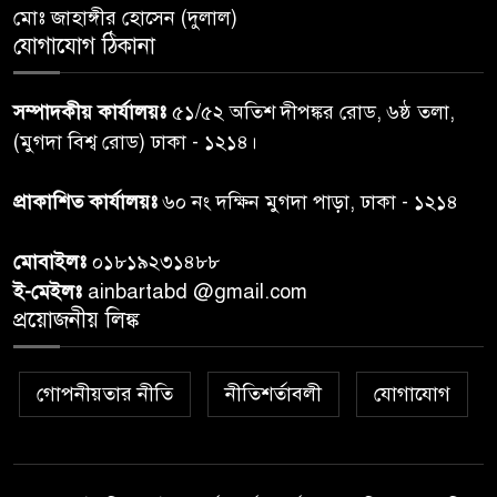
আবাসিক প্রতিনিধির পরিচয়পত্র
মোঃ জাহাঙ্গীর হোসেন (দুলাল)
পেশ
যোগাযোগ ঠিকানা
শেয়ার কেলেঙ্কারি: সাকিবের বিরুদ্ধে
৭
সম্পাদকীয় কার্যালয়ঃ
৫১/৫২ অতিশ দীপঙ্কর রোড, ৬ষ্ঠ তলা,
তদন্ত শেষ পর্যায়ে, দ্রুত চার্জশিট
(মুগদা বিশ্ব রোড) ঢাকা - ১২১৪।
রাতের মধ্যে ঢাকাসহ ১০ অঞ্চলে
প্রাকাশিত কার্যালয়ঃ
৬০ নং দক্ষিন মুগদা পাড়া, ঢাকা - ১২১৪
৮
ঝড়বৃষ্টির পূর্বাভাস
মোবাইলঃ
০১৮১৯২৩১৪৮৮
প্রধানমন্ত্রীর সঙ্গে দেখা করে স্বপ্নপূরণ
ই-মেইলঃ
ainbartabd @gmail.com
৯
অনুশ্রীর, মিলল হারমোনিয়াম
প্রয়োজনীয় লিঙ্ক
উপহার
গোপনীয়তার নীতি
নীতিশর্তাবলী
যোগাযোগ
২০ আগস্ট রাষ্ট্রপতি নির্বাচন,
১০
তফসিল প্রকাশ নির্বাচন কমিশনের