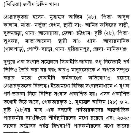
(মিডিয়া) জসীম উদ্দিন খান।
গ্রেপ্তারকৃতরা হলেন- মুহাম্মদ আজিম (২৮), পিতা- আবুল
কালাম, মাতা- মর্তুজা বেগম, স্থায়ী সাং- আমির ফকিরের বাড়ী,
বুরুমছড়া, থানা- আনোয়ারা, জেলা- চট্টগ্রাম। বৃষ্টি (২৮), পিতা-
লুৎফর, মাতা-আমেনা, স্থায়ী সাং- গ্রাম- আন্ধারমানিক
(খালপাড়), পোস্ট- বয়ড়া, থানা- হরিরামপুর, জেলা- মানিকগঞ্জ।
দুপুরে এক সংবাদ সম্মেলনে সিআইডি জানায়, শুধু নিজেরাই পর্ন
ভিডিও তৈরি করা নয় বরং আরও মানুষদেরকে এ জগতে সম্পৃক্ত
করার মতো বেআইনি কর্মকাণ্ডের অভিযোগও রয়েছে
গ্রেপ্তারকৃতদের বিরুদ্ধে। ইতোমধ্যে বিভিন্ন সংবাদমাধ্যমে এ যুগল
পর্ন-তারকা নিয়ে বিভিন্ন সংবাদ প্রকাশিত হয়। এসব প্রকাশিত
তথ্যেই উঠে আসে, গ্রেফতারকৃত ১. মুহাম্মদ আজিম (২৮) ও ২.
বৃষ্টি (২৮)দ্বয় মাত্র এক বছরেই পর্নতারকাদের আন্তর্জাতিক
পারফর্মার ব‍্যাংকিংয়ে শীর্ষস্থানীয়দের মধ্যে রয়েছে এবং ২০২৫
সালের অক্টোবর পর্যন্ত বিশ্বব্যাপী পারফর্মারদের মধ্যে তাদের