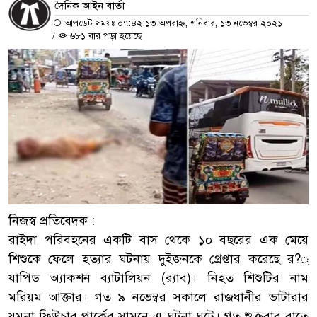
দৈনিক আইন বার্তা
আপডেট সময়ঃ ০৭:৪২:১৩ অপরাহ্ন, শনিবার, ১৩ নভেম্বর ২০২১
/
৬৮১ বার পড়া হয়েছে
নিজস্ব প্রতিবেদক :
রাইদা পরিবহনের একটি বাস থেকে ১০ বছরের এক মেয়ে
শিশুকে ফেলে হত্যার ঘটনায় দুইজনকে গ্রেপ্তার করেছে র?্
যাপিড অ্যাকশন ব্যাটালিয়ন (র‌্যাব)। নিহত শিশুটির নাম
মরিয়ম আক্তার। গত ৯ নভেম্বর সকালে রাজধানীর ভাটারার
যমুনা ফিউচার পার্কের সামনে এ ঘটনা ঘটে। গত শুক্রবার রাতে