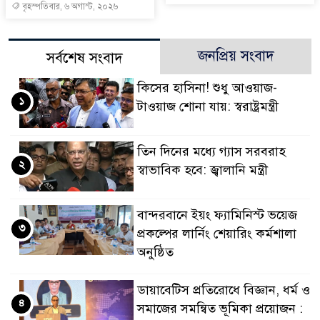
বৃহস্পতিবার, ৬ অগাস্ট, ২০২৬
জনপ্রিয় সংবাদ
সর্বশেষ সংবাদ
কিসের হাসিনা! শুধু আওয়াজ-
১
টাওয়াজ শোনা যায়: স্বরাষ্ট্রমন্ত্রী
তিন দিনের মধ্যে গ্যাস সরবরাহ
২
স্বাভাবিক হবে: জ্বালানি মন্ত্রী
বান্দরবানে ইয়ং ফ্যামিনিস্ট ভয়েজ
৩
প্রকল্পের লার্নিং শেয়ারিং কর্মশালা
অনুষ্ঠিত
ডায়াবেটিস প্রতিরোধে বিজ্ঞান, ধর্ম ও
৪
সমাজের সমন্বিত ভূমিকা প্রয়োজন :