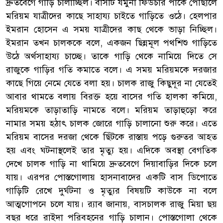
দ্রুতবেগে গাড়ি চালাচ্ছিল। বাসটি যমুনা ফিউচার পার্কে পৌঁছালে
মরিয়ম যাত্রীদের কাছে সাহায্য চাইতে গাড়িতে ওঠে। হেলপার
ইমরান হোসেন এ সময় যাত্রীদের কাছ থেকে ভাড়া নিচ্ছিল।
ইমরান তখন চালককে বলে, একজন ছিন্নমূল পথশিশু গাড়িতে
উঠে অর্থসাহায্য চাচ্ছে। তাকে গাড়ি থেকে নামিয়ে দিতে সে
রাজুকে গাড়ির গতি কমাতে বলে। এ সময় মরিয়মকে দরজার
কাছে গিয়ে নেমে যেতে বলা হয়। চালক রাজু কিছুদূর না যেতেই
আবার থামতে বলায় বিরক্ত হয়ে বাসের গতি হালকা কমিয়ে,
মরিয়মকে তাড়াতাড়ি নামতে বলে। মরিয়ম তাড়াহুড়ো করে
নামার সময় হঠাৎ চালক জোরে গাড়ি চালানো শুরু করে। এতে
মরিয়ম বাসের দরজা থেকে ছিঁটকে রাস্তায় পড়ে গুরুতর আহত
হয় এবং ঘটনাস্থলেই তার মৃত্যু হয়। এদিকে অবস্থা বেগতিক
দেখে চালক গাড়ি না থামিয়ে দ্রুতবেগে দিয়াবাড়ির দিকে চলে
যায়। এরপর পোস্তগোলায় হাসনাবাদের একটি বাস ডিপোতে
গাড়িটি রেখে দুর্ঘটনা ও মৃত্যুর বিষয়টি কাউকে না বলে
আত্মগোপনে চলে যায়। র‌্যাব জানায়, বাসচালক রাজু মিয়া ছয়
বছর ধরে রাইদা পরিবহনের গাড়ি চালান। পোস্তগোলা থেকে