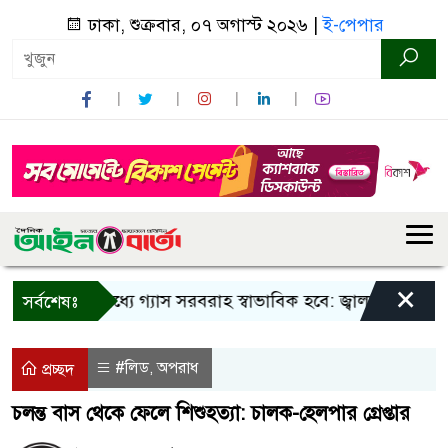
ঢাকা, শুক্রবার, ০৭ অগাস্ট ২০২৬ |
ই-পেপার
×
িন দিনের মধ্যে গ্যাস সরবরাহ স্বাভাবিক হবে: জ্বালানি মন্ত্রী
বান
সর্বশেষঃ
#লিড
অপরাধ
,
প্রচ্ছদ
চলন্ত বাস থেকে ফেলে শিশুহত্যা: চালক-হেলপার গ্রেপ্তার