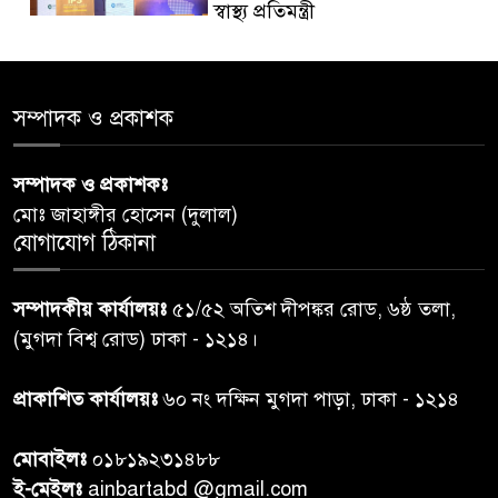
স্বাস্থ্য প্রতিমন্ত্রী
পররাষ্ট্রমন্ত্রীর কা‌ছে ইউএনডিপির
৫
আবাসিক প্রতিনিধির পরিচয়পত্র
সম্পাদক ও প্রকাশক
পেশ
সম্পাদক ও প্রকাশকঃ
শেয়ার কেলেঙ্কারি: সাকিবের বিরুদ্ধে
৬
মোঃ জাহাঙ্গীর হোসেন (দুলাল)
তদন্ত শেষ পর্যায়ে, দ্রুত চার্জশিট
যোগাযোগ ঠিকানা
রাতের মধ্যে ঢাকাসহ ১০ অঞ্চলে
৭
সম্পাদকীয় কার্যালয়ঃ
৫১/৫২ অতিশ দীপঙ্কর রোড, ৬ষ্ঠ তলা,
ঝড়বৃষ্টির পূর্বাভাস
(মুগদা বিশ্ব রোড) ঢাকা - ১২১৪।
প্রধানমন্ত্রীর সঙ্গে দেখা করে স্বপ্নপূরণ
প্রাকাশিত কার্যালয়ঃ
৬০ নং দক্ষিন মুগদা পাড়া, ঢাকা - ১২১৪
৮
অনুশ্রীর, মিলল হারমোনিয়াম
উপহার
মোবাইলঃ
০১৮১৯২৩১৪৮৮
ই-মেইলঃ
ainbartabd @gmail.com