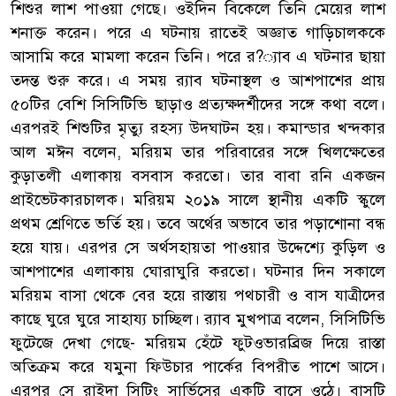
শিশুর লাশ পাওয়া গেছে। ওইদিন বিকেলে তিনি মেয়ের লাশ
শনাক্ত করেন। পরে এ ঘটনায় রাতেই অজ্ঞাত গাড়িচালককে
আসামি করে মামলা করেন তিনি। পরে র?্যাব এ ঘটনার ছায়া
তদন্ত শুরু করে। এ সময় র‌্যাব ঘটনাস্থল ও আশপাশের প্রায়
৫০টির বেশি সিসিটিভি ছাড়াও প্রত্যক্ষদর্শীদের সঙ্গে কথা বলে।
এরপরই শিশুটির মৃত্যু রহস্য উদ্ঘাটন হয়। কমান্ডার খন্দকার
আল মঈন বলেন, মরিয়ম তার পরিবারের সঙ্গে খিলক্ষেতের
কুড়াতলী এলাকায় বসবাস করতো। তার বাবা রনি একজন
প্রাইভেটকারচালক। মরিয়ম ২০১৯ সালে স্থানীয় একটি স্কুলে
প্রথম শ্রেণিতে ভর্তি হয়। তবে অর্থের অভাবে তার পড়াশোনা বন্ধ
হয়ে যায়। এরপর সে অর্থসহায়তা পাওয়ার উদ্দেশ্যে কুড়িল ও
আশপাশের এলাকায় ঘোরাঘুরি করতো। ঘটনার দিন সকালে
মরিয়ম বাসা থেকে বের হয়ে রাস্তায় পথচারী ও বাস যাত্রীদের
কাছে ঘুরে ঘুরে সাহায্য চাচ্ছিল। র‌্যাব মুখপাত্র বলেন, সিসিটিভি
ফুটেজে দেখা গেছে- মরিয়ম হেঁটে ফুটওভারব্রিজ দিয়ে রাস্তা
অতিক্রম করে যমুনা ফিউচার পার্কের বিপরীত পাশে আসে।
এরপর সে রাইদা সিটিং সার্ভিসের একটি বাসে ওঠে। বাসটি