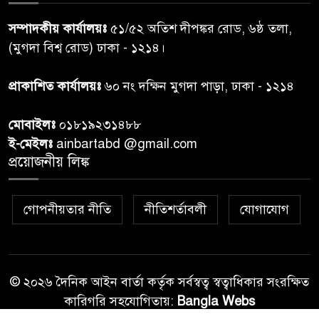
সম্পাদকীয় কার্যালয়ঃ
৫১/৫২ অতিশ দীপঙ্কর রোড, ৬ষ্ঠ তলা,
কুলাউড়া সীমান্তে বিএসএফের
(মুগদা বিশ্ব রোড) ঢাকা - ১২১৪।
৮
গুলিতে বাংলাদেশি যুবক নিহত
প্রাকাশিত কার্যালয়ঃ
৬০ নং দক্ষিন মুগদা পাড়া, ঢাকা - ১২১৪
বাংলাদেশি বৃদ্ধকে বিএসএফ ধরে
৯
মোবাইলঃ
০১৮১৯২৩১৪৮৮
নেওয়ার পর ভারতীয় নাগরিক আটক
ই-মেইলঃ
ainbartabd @gmail.com
প্রয়োজনীয় লিঙ্ক
বগুড়ায় প্রাইভেটকারের ধাক্কায় স্বামী-
১০
স্ত্রী নিহত
গোপনীয়তার নীতি
নীতিশর্তাবলী
যোগাযোগ
© ২০২৬ দৈনিক আইন বার্তা কর্তৃক সর্বস্বত্ব স্বত্বাধিকার সংরক্ষিত
কারিগরি সহযোগিতায়:
Bangla Webs