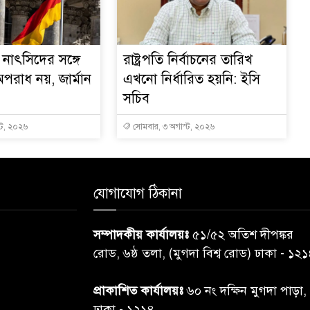
নাৎসিদের সঙ্গে
রাষ্ট্রপতি নির্বাচনের তারিখ
পরাধ নয়, জার্মান
এখনো নির্ধারিত হয়নি: ইসি
সচিব
্ট, ২০২৬
সোমবার, ৩ অগাস্ট, ২০২৬
যোগাযোগ ঠিকানা
সম্পাদকীয় কার্যালয়ঃ
৫১/৫২ অতিশ দীপঙ্কর
রোড, ৬ষ্ঠ তলা, (মুগদা বিশ্ব রোড) ঢাকা - ১২
প্রাকাশিত কার্যালয়ঃ
৬০ নং দক্ষিন মুগদা পাড়া,
ঢাকা - ১২১৪