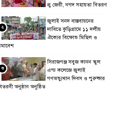
প্রু জেরী, নগদ সহায়তা বিতরণ
জুলাই সনদ বাস্তবায়নের
২
দাবিতে কুড়িগ্রামে ১১ দলীয়
ঐক্যের বিক্ষোভ মিছিল ও
সমাবেশ
সিরাজগঞ্জ সবুজ কানন স্কুল
৩
এন্ড কলেজে জুলাই
গণঅভ্যুথান দিবস ও পুরুষ্কার
িতরনী অনুষ্ঠান অনুষ্ঠিত
জয়পুরহাটে জুলাই গণঅভ্যুত্থান
৪
দিবস’ উপলক্ষ্যে রেড ক্রিসেন্ট
সোসাইটি আলোচনা সভা
নুষ্ঠিত