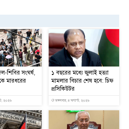
দল-শিবির সংঘর্ষ,
১ বছরের মধ্যে জুলাই হত্যা
কে মারধরের
মামলার বিচার শেষ হবে: চিফ
প্রসিকিউটর
্ট, ২০২৬
মঙ্গলবার, ৪ অগাস্ট, ২০২৬