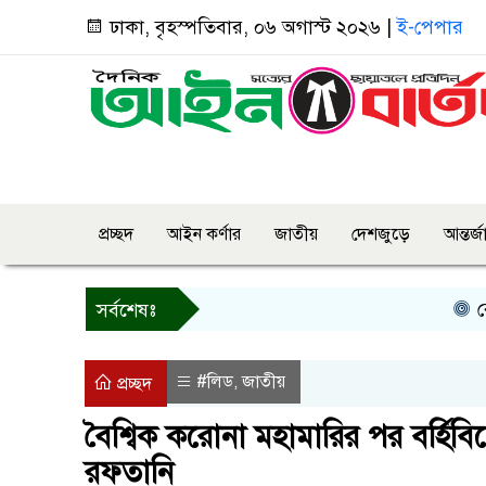
ঢাকা, বৃহস্পতিবার, ০৬ অগাস্ট ২০২৬ |
ই-পেপার
প্রচ্ছদ
আইন কর্ণার
জাতীয়
দেশজুড়ে
আন্তর্
রোয়াংছড়
সর্বশেষঃ
#লিড
জাতীয়
,
প্রচ্ছদ
বৈশ্বিক করোনা মহামারির পর বর্হিবিশ
রফতানি