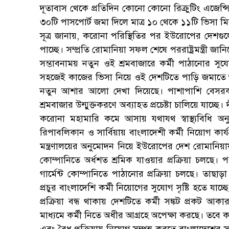
দূতাবাস থেকে প্রতিদিন কোনো কোনো রিক্রুটিং এজেন্
৩০টি পাসপোর্ট জমা দিলে মাত্র ১০ থেকে ১১টি ভিসা 
সূত্র জানায়, করোনা পরিস্থিতির পর ইউরোপের দেশগুলো
পাচ্ছে। সম্প্রতি রোমানিয়া সফল শেষে পররাষ্ট্রমন্ত্রী
সম্ভাবনাময় নতুন ওই শ্রমবাজারে কর্মী পাঠানোর সুয
সহজেই কাজের ভিসা নিয়ে ওই দেশটিতে পাড়ি জমাতে শু
নতুন আশার আলো দেখা দিয়েছে। পাশাপাশি বেসরকা
শ্রমবাজার উন্মুক্তকরণে অব্যাহত প্রচেষ্টা চালিয়ে যাচ্
করোনা মহামারি কমে আসায় যথাযথ স্বাস্থ্যবিধি অন
রিপাবলিকান ও সার্বিয়ায় বাংলাদেশী কর্মী নিয়োগ কার্য
মন্ত্রণালয়ের অনুমোদন নিয়ে ইউরোপের দেশ রোমানিয়ায় 
কোম্পানিতে অর্ধশত শ্রমিক যাওয়ার প্রক্রিয়া চলছে।
গার্মেন্ট কোম্পানিতে পাঠানোর প্রক্রিয়া চলছে। তাছাড়া
প্রচুর বাংলাদেশি কর্মী নিয়োগের সুযোগ সৃষ্টি হতে য
প্রক্রিয়া বন্ধ থাকায় দেশটিতে কর্মী সঙ্কট প্রকট 
মাধ্যমে কর্মী নিতে অধীর আগ্রহে অপেক্ষা করছে। তবে ক
এবং বৈধ প্রক্রিয়ায় নিয়োগ সম্পন্ন করতে বাংলাদেশের স