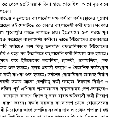
সি ৩০ থেকে ৪০টি ওয়ার্ক ভিসা হাতে পেয়েছিল। আগে দূতাবাসে
মিলতো।
তেও নতুনভাবে বাংলাদেশি দক্ষ কর্মীরা কর্মসংস্থানের সুযোগ
 জানিয়েছেন ওই দেশটিতে ৪০ হাজার বাংলাদেশী কর্মী যাবে। সরকার
োগ পুরোপুরি কাজে লাগাতে চায়। ইতোমধ্যে স্বল্প খরচে খুব
গ
রু করেছেন বাংলাদেশী কর্মীরা। তাতে ইউরোপের শ্রমবাজারে
রি পর্যায়েও বেশ কিছু জনশক্তি রফতানিকারক ইউরোপের
ছে। দীর্ঘ ৫ বছর পর ইতালিতে বাংলাদেশি কর্মী নিয়োগ শুরু হয়েছে।
ুসরণ করে ইউরোপের রুমানিয়া, হাঙ্গেরী, ক্রোয়েশিয়া, চেক
ক্রম শুরু হয়েছে। মূলত প্রবাসী কল্যাণ ও বৈদেশিক কর্মসংস্থান
কর্মী যাওয়া শুরু হয়েছে। সর্বশেষ রোমানিয়ার জাহাজ নির্মাণ
 পরবর্তী সময়ে আরো বেশকিছু কর্মী জাহাজ, ইমরাত নির্মাণ ও
 দক্ষিণ পূর্ব এশিয়ার শ্রমবাজারের সম্ভাবনাময় দেশ ব্রুনাইয়েও
াচ্ছে। করোনার কারণে বিগত দু’বছর যাবত অভিবাসী কর্মী নিয়োগ
আকার ধারণ করছে। ব্রুনাই সরকার বাংলাদেশ থেকে বোয়েসেলের
র্মী নিয়োগের আগে দেশটির সরকার দালাল চক্রের প্রতারণা বন্ধ
াথে দ্বিপাক্ষিক সমঝোতা স্মারক স্বাক্ষরের উদ্যোগ নিয়েছে। আর