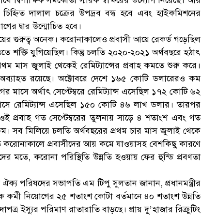
লে চিহ্নিত দালাল চক্রের উপদ্রব বন্ধ হবে এবং হাইকমিশনের
“
য়োগের দ্বার উন্মোচিত হবে।
আয়ের গুরুত্ব অনেক। করোনাকালেও প্রবাসী আয়ে রেকর্ড গড়েছিল
ীতিতে শক্তি যুগিয়েছিল। কিন্তু চলতি ২০২০-২০২১ অর্থবছরে হঠাৎ
থম মাস জুলাই থেকেই রেমিট্যান্সের প্রবাহ কমতে শুরু করে।
তি অব্যাহত রয়েছে। অক্টোবরে দেশে ১৬৫ কোটি ডলারেরও কম
আগের মাসে অর্থাৎ সেপ্টেম্বরে রেমিট্যান্স এসেছিল ১৭২ কোটি ৬২
সে রেমিট্যান্স এসেছিল ১৫০ কোটি ৪৬ লাখ ডলার। তারপর
 ওই প্রবাহ গত সেপ্টেম্বরের তুলনায় সাড়ে ৪ শতাংশ এবং গত
ম। সব মিলিয়ে চলতি অর্থবছরের প্রথম চার মাস জুলাই থেকে
 মূলত করোনাকালে প্রবাসীদের আয় কমে যাওয়াসহ বেশকিছু কারণে
ের মতে, করোনা পরিস্থিতি উন্নতি হওয়ায় ফের হুন্ডি প্রবণতা
সিজ ঐক্য পরিষদের সভাপতি এম টিপু সুলতান জানান, প্রধানমন্ত্রীর
 থেকে কর্মী নিয়োগের ২৫ শতাংশ কোটা বর্তমানে ৪০ শতাংশ উন্নতি
ত্র ইস্যুর পরিমাণ রাতারাতি বাড়ছে। প্রায় দু’হাজার রিক্রুটিং