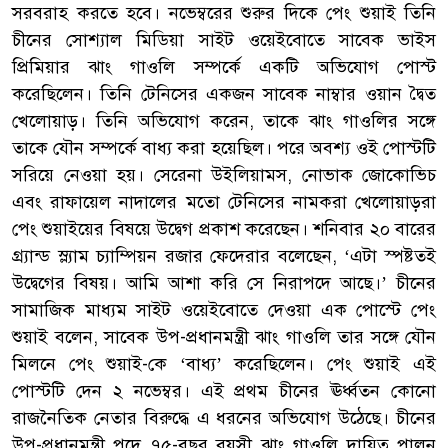
সরবরাহ করতে হবে। নভেম্বরের শুরুর দিকে পেং শুয়াই তিনি
চীনের সোশ্যাল মিডিয়া সাইট ওয়েইবোতে সাবেক ভাইস
প্রিমিয়ার ঝাং গাওলি সম্পর্কে একটি অভিযোগ পোস্ট
করেছিলেন। তিনি টেনিসের একজন সাবেক নাম্বার ওয়ান দ্বৈত
খেলোয়াড়। তিনি অভিযোগ করেন, তাকে ঝাং গাওলির সঙ্গে
তাকে যৌন সম্পর্কে বাধ্য করা হয়েছিল। পরে অবশ্য ওই পোস্টটি
সরিয়ে নেওয়া হয়। সেরেনা উইলিয়ামস, নোভাক জোকোভিচ
এবং রাফায়েল নাদালের মতো টেনিসের নামকরা খেলোয়াড়রা
পেং শুয়াইয়ের বিষয়ে উদ্বেগ প্রকাশ করেছেন। শনিবার ২০ বারের
গ্র্যান্ড স্ল্যাম চ্যাম্পিয়ন রজার ফেদেরার বলেছেন, ‘এটা স্পষ্টতই
উদ্বেগের বিষয়। আমি আশা করি সে নিরাপদে আছে।’ চীনের
সামাজিক মাধ্যম সাইট ওয়েইবোতে দেওয়া এক পোস্টে পেং
শুয়াই বলেন, সাবেক উপ-প্রধানমন্ত্রী ঝাং গাওলি তার সঙ্গে যৌন
মিলনে পেং শুয়াই-কে ‘বাধ্য’ করেছিলেন। পেং শুয়াই এই
পোস্টটি দেন ২ নভেম্বর। এই প্রথম চীনের ঊর্ধ্বতন কোনো
রাজনৈতিক নেতার বিরুদ্ধে এ ধরনের অভিযোগ উঠেছে। চীনের
উপ-প্রধানমন্ত্রী পদে ৭৫-বছর বয়সী ঝাং গাওলি দায়িত্ব পালন