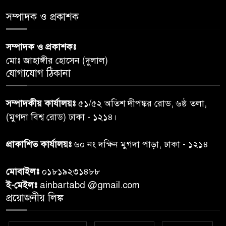
শেয়ার কেলেঙ্কারি: সাকিবের বিরুদ্ধে
৫
সম্পাদক ও প্রকাশক
তদন্ত শেষ পর্যায়ে, দ্রুত চার্জশিট
সম্পাদক ও প্রকাশকঃ
রাতের মধ্যে ঢাকাসহ ১০ অঞ্চলে
৬
মোঃ জাহাঙ্গীর হোসেন (দুলাল)
ঝড়বৃষ্টির পূর্বাভাস
যোগাযোগ ঠিকানা
প্রধানমন্ত্রীর সঙ্গে দেখা করে স্বপ্নপূরণ
৭
সম্পাদকীয় কার্যালয়ঃ
৫১/৫২ অতিশ দীপঙ্কর রোড, ৬ষ্ঠ তলা,
অনুশ্রীর, মিলল হারমোনিয়াম
(মুগদা বিশ্ব রোড) ঢাকা - ১২১৪।
উপহার
প্রাকাশিত কার্যালয়ঃ
৬০ নং দক্ষিন মুগদা পাড়া, ঢাকা - ১২১৪
২০ আগস্ট রাষ্ট্রপতি নির্বাচন,
৮
তফসিল প্রকাশ নির্বাচন কমিশনের
মোবাইলঃ
০১৮১৯২৩১৪৮৮
ই-মেইলঃ
ainbartabd @gmail.com
বান্দরবান বিজিবি সেক্টর সদর দপ্তর
প্রয়োজনীয় লিঙ্ক
৯
এর ব্যবস্থাপনায় বন্যা দুর্গতদের
মাঝে মেডিকেল ক্যাম্পেইন