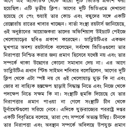
আগে এই অ্যাকাউন্ট থেকে আরো দুটি ভিডিও প্রকাশ করা
হয়েছিল। এটি তৃতীয় ক্লিপ। আগের দুটি ভিডিওতে দেখানো
হয়েছে যে পেং শুয়াই তার কোচ এবং বন্ধুদের সঙ্গে একটি
রেস্তোরাঁয় রাতের খাবার খাচ্ছেন। বার্তা সংস্থা রয়টার্স জানিয়েছে,
ওই অনুষ্ঠানের আয়োজকরা তাদের অফিশিয়াল উইচ্যাট পেইজে
খেলোয়াড়ের ছবিও প্রকাশ করেছেন। ডাব্লিউটিএর একজন
মুখপাত্র অবশ্য রয়টার্সকে বলেছেন, সর্বশেষ ভিডিওগুলো তার
নিরাপত্তা নিশ্চিত করার জন্য প্রমাণ হিসেবে যথেষ্ট নয় এবং তার
সম্পর্কে থাকা উদ্বেগের কোনো সমাধান দেয় না। এর আগে
ডাব্লিউটিএ প্রধান স্টিভ সাইমন শনিবার বলেছিলেন, আগের দুটি
ক্লিপ থেকে এটা স্পষ্ট নয় যে ওই খেলোয়াড় মুক্ত কি না এবং
জোর বা বাহ্যিক হস্তক্ষেপ ছাড়াই সিদ্ধান্ত নিতে এবং নিজে থেকে
পদক্ষেপ নিতে সক্ষম কি না। সংস্থাটি হুমকি দিয়েছে যে তার
নিরাপত্তার প্রমাণ পাওয়া না গেলে সংস্থাটি চীন থেকে
টুর্নামেন্টগুলো সরিয়ে নেবে। এদিকে যুক্তরাজ্যের পররাষ্ট্র দপ্তর
একটি বিবৃতিতে বলেছে, তারা পেং সম্পর্কে অত্যন্ত উদ্বিগ্ন। চীনকে
তার নিরাপত্তা এবং অবস্থান সম্পর্কে অবিলম্বে উপযুক্ত প্রমাণ