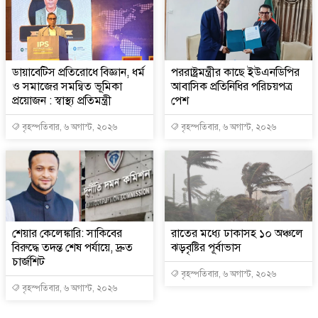
ডায়াবেটিস প্রতিরোধে বিজ্ঞান, ধর্ম
পররাষ্ট্রমন্ত্রীর কা‌ছে ইউএনডিপির
ও সমাজের সমন্বিত ভূমিকা
আবাসিক প্রতিনিধির পরিচয়পত্র
প্রয়োজন : স্বাস্থ্য প্রতিমন্ত্রী
পেশ
বৃহস্পতিবার, ৬ অগাস্ট, ২০২৬
বৃহস্পতিবার, ৬ অগাস্ট, ২০২৬
শেয়ার কেলেঙ্কারি: সাকিবের
রাতের মধ্যে ঢাকাসহ ১০ অঞ্চলে
বিরুদ্ধে তদন্ত শেষ পর্যায়ে, দ্রুত
ঝড়বৃষ্টির পূর্বাভাস
চার্জশিট
বৃহস্পতিবার, ৬ অগাস্ট, ২০২৬
বৃহস্পতিবার, ৬ অগাস্ট, ২০২৬