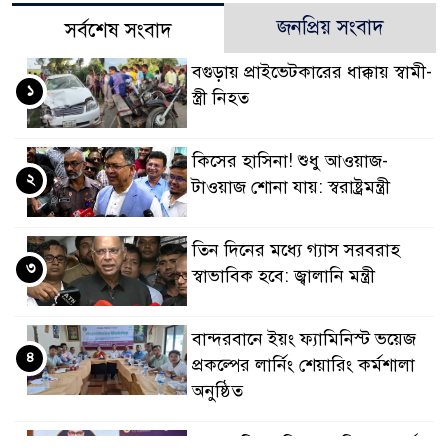
জনপ্রিয় সংবাদ
সর্বশেষ সংবাদ
বগুড়ায় প্রাইভেটকারের ধাক্কায় স্বামী-
১
স্ত্রী নিহত
কিসের হাসিনা! শুধু আওয়াজ-
২
টাওয়াজ শোনা যায়: স্বরাষ্ট্রমন্ত্রী
তিন দিনের মধ্যে গ্যাস সরবরাহ
৩
স্বাভাবিক হবে: জ্বালানি মন্ত্রী
বান্দরবানে ইয়ং ফ্যামিনিস্ট ভয়েজ
৪
প্রকল্পের লার্নিং শেয়ারিং কর্মশালা
অনুষ্ঠিত
ডায়াবেটিস প্রতিরোধে বিজ্ঞান, ধর্ম ও