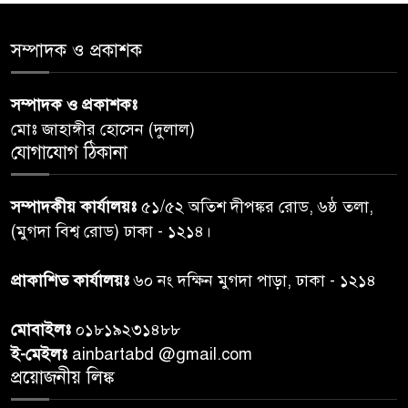
৫
সমাজের সমন্বিত ভূমিকা প্রয়োজন :
স্বাস্থ্য প্রতিমন্ত্রী
সম্পাদক ও প্রকাশক
পররাষ্ট্রমন্ত্রীর কা‌ছে ইউএনডিপির
সম্পাদক ও প্রকাশকঃ
৬
আবাসিক প্রতিনিধির পরিচয়পত্র
মোঃ জাহাঙ্গীর হোসেন (দুলাল)
পেশ
যোগাযোগ ঠিকানা
শেয়ার কেলেঙ্কারি: সাকিবের বিরুদ্ধে
৭
সম্পাদকীয় কার্যালয়ঃ
৫১/৫২ অতিশ দীপঙ্কর রোড, ৬ষ্ঠ তলা,
তদন্ত শেষ পর্যায়ে, দ্রুত চার্জশিট
(মুগদা বিশ্ব রোড) ঢাকা - ১২১৪।
রাতের মধ্যে ঢাকাসহ ১০ অঞ্চলে
প্রাকাশিত কার্যালয়ঃ
৬০ নং দক্ষিন মুগদা পাড়া, ঢাকা - ১২১৪
৮
ঝড়বৃষ্টির পূর্বাভাস
মোবাইলঃ
০১৮১৯২৩১৪৮৮
প্রধানমন্ত্রীর সঙ্গে দেখা করে স্বপ্নপূরণ
ই-মেইলঃ
ainbartabd @gmail.com
৯
অনুশ্রীর, মিলল হারমোনিয়াম
প্রয়োজনীয় লিঙ্ক
উপহার